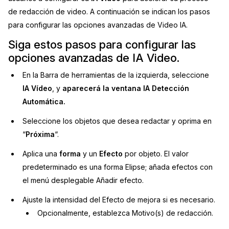
de redacción de video. A continuación se indican los pasos
Sector Jurídico
Centro de Ayuda
para configurar las opciones avanzadas de Video IA.
Servicios Financieros
Siga estos pasos para configurar las
Videoteca
opciones avanzadas de IA Video.
Casinos
Recomendaciones
En la Barra de herramientas de la izquierda, seleccione
IA Vídeo
, y
aparecerá la ventana IA Detección
Medios de Comunicación y
Sobre nosotros
Automática.
Entretenimiento
Trabaja con nosotros
Seleccione los objetos que desea redactar y oprima en
Centros de Atención Telefónica
“
Próxima
“.
Contáctanos
Centros de Crisis y Las Líneas Directas
Aplica una
forma
y un
Efecto
por objeto. El valor
predeterminado es una forma Elipse; añada efectos con
La Venta al Por Menor
el menú desplegable Añadir efecto.
Ajuste la intensidad del Efecto de mejora si es necesario.
TI y Operaciones
Opcionalmente, establezca Motivo(s) de redacción.