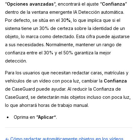
“
Opciones avanzadas
“, encontrará el ajuste “
Confianza
”
dentro de la ventana emergente IA Detección automática.
Por defecto, se sitúa en el 30
%
, lo que implica que si el
sistema tiene un 30% de certeza sobre la identidad de un
objeto, lo marca como detectado. Esta cifra puede ajustarse
a sus necesidades. Normalmente, mantener un rango de
confianza entre el 30% y el 50% garantiza la mejor
detección.
Para los usuarios que necesitan redactar caras, matrículas y
vehículos de un vídeo con poca luz, cambiar la
Confianza
de CaseGuard puede ayudar. Al reducir la Confianza de
CaseGuard, se detectarán más objetos incluso con poca luz,
lo que ahorrará horas de trabajo manual.
Oprima en
“Aplicar”
.
Navegación
← Cómo redactar automáticamente objetos en los vídeos