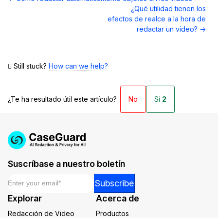
de
¿Qué utilidad tienen los
documentos
efectos de realce a la hora de
redactar un vídeo? →
Still stuck?
How can we help?
¿Te ha resultado útil este artículo?
No
Sí
2
Suscríbase a nuestro boletín
Email
*
Email
Subscribe
Email
Explorar
Acerca de
Email
Redacción de Video
Productos