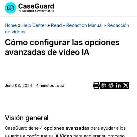
Reservar una
Servicios
Solicitar cotización
Home
»
Help Center
»
Read – Redaction Manual
»
Redacción
Demo
de vídeos
Soluciones
Licencia de CaseGuard Studio
Cómo configurar las opciones
English
avanzadas de vídeo IA
Industrias
Precios de Redacción a Pedido
Redacción de vídeos
Español
Precios
Redacción de documentos
Cuerpos Policiales
Recursos
Redacción de audio
June 03, 2024 | 4 minutes read
Transportación
Redacción en Bulto
Eventos
La Atención Médica
Preguntas Frecuentes
Redacción de imágenes
Educación
Visión general
Artículos
CaseGuard tiene 4
opciones avanzadas
para ayudar a los
Transcripción y Traducción
El Gobierno
Casos Practicos
usuarios a configurar su
IA Video
para acelerar su proceso