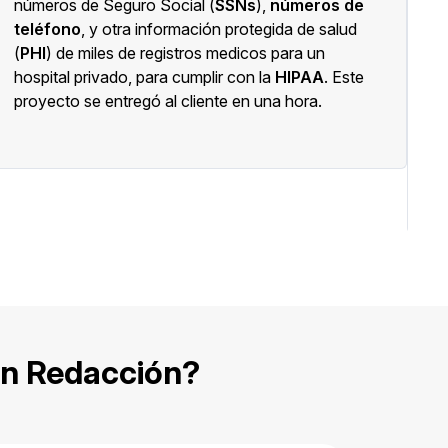
números de Seguro Social (
SSNs
),
números de
v
teléfono
, y otra información protegida de salud
p
(
PHI
) de miles de registros medicos para un
m
hospital privado, para cumplir con la
HIPAA
. Este
u
proyecto se entregó al cliente en una hora.
p
en Redacción?