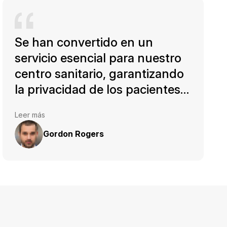
Se han convertido en un
servicio esencial para nuestro
centro sanitario, garantizando
la privacidad de los pacientes y
el cumplimiento de las leyes de
Leer más
protección de datos sanitarios.
Gordon Rogers