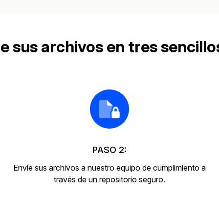
más avanzadas
La Venta 
Transcripción y Traducción
e sus archivos en tres sencillo
Transcribe y traduce automáticamente
cualquier audio o video de más de 50
TI y Oper
idiomas diferentes, graba subtítulos y más
PASO 2:
Envíe sus archivos a nuestro equipo de cumplimiento a
través de un repositorio seguro.