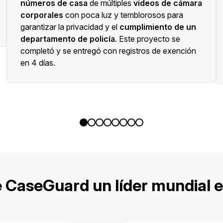
números de casa
de múltiples
videos de
cámara
corporales
con poca luz y temblorosos para
garantizar la privacidad y el
cumplimiento de un
departamento de policía
. Este proyecto se
completó y se entregó con registros de exención
en 4 días.
0
1
2
3
4
5
6
7
 CaseGuard un líder mundial 