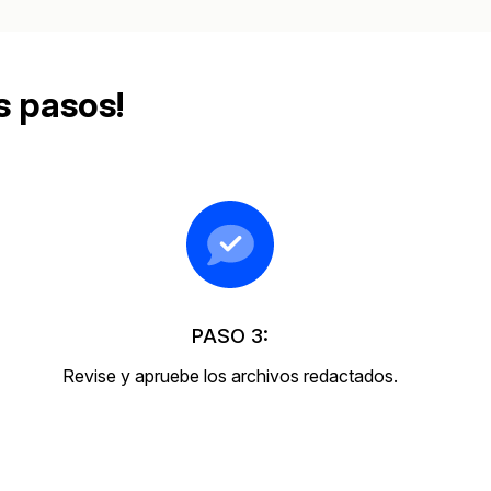
Sobre nosotros
Más información sobre CaseGuard
al Por Menor
misión
s pasos!
aciones
Trabaja con nosotros
Únase a nuestro equipo y ayúden
construir el futuro de la redacción
Contáctanos
Póngase en contacto con nuestro
PASO 3:
Revise y apruebe los archivos redactados.