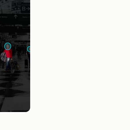
Vea cómo los clientes usan CaseG
rídico
sus necesidades de redacción
 Financieros
Centro de Ayuda
Obtenga respuestas a sus pregunt
CaseGuard
Videoteca
 Comunicación y
Vea todo lo que puede hacer con
iento
CaseGuard. Práctica nuevas habili
aprender
e Atención Telefónica
Recomendaciones
Historias sobre cómo nuestros clie
utilizan CaseGuard studio a diario
 Crisis y Las Líneas