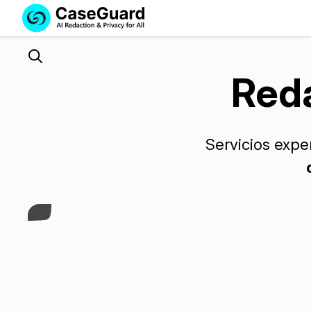
Servicios
Soluciones
SUSCRÍBASE
A
Search
Red
CASEGUARD
STUDIO
O
SUBCONTRATE
Servicios expe
CON
NOSOTROS
SUS
REDACCIONES
Play Video
Licencia de CaseGuard Studi
Selecciona un plan que se adapte a tus
necesidades
Precios de Redacción a Pedi