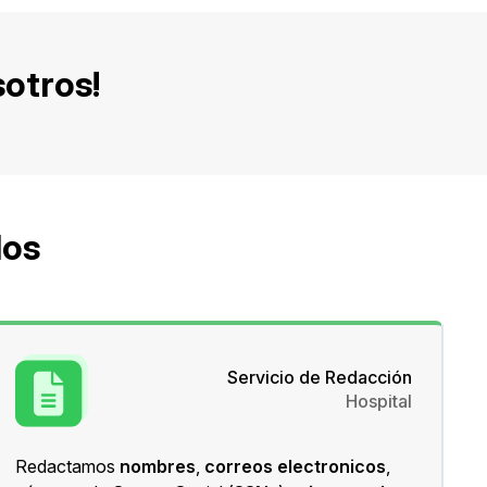
sotros!
dos
Servicio de Redacción
Hospital
M
Redactamos
nombres
,
correos
electronicos
,
d