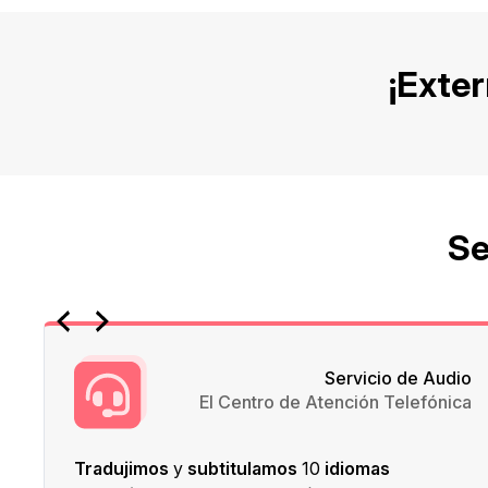
¡Exter
Se
Servicio de Audio
ón
El Centro de Atención Telefónica
co
Tradujimos
y
subtitulamos
10
idiomas