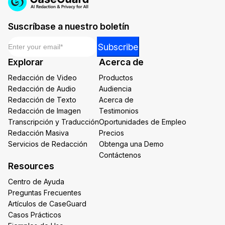
Suscríbase a nuestro boletín
Email
*
*
Subscribe
Email
Explorar
Acerca de
Email
Redacción de Video
Productos
Redacción de Audio
Audiencia
Redacción de Texto
Acerca de
Redacción de Imagen
Testimonios
Transcripción y Traducción
Oportunidades de Empleo
Redacción Masiva
Precios
Servicios de Redacción
Obtenga una Demo
Contáctenos
Resources
Centro de Ayuda
Preguntas Frecuentes
Artículos de CaseGuard
Casos Prácticos