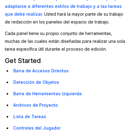
adaptarse a diferentes estilos de trabajo y a las tareas
Sector Jurídico
Centro de Ayuda
que debe realizar.
Usted hará la mayor parte de su trabajo
de redacción en los paneles del espacio de trabajo.
Servicios Financieros
Videoteca
Cada panel tiene su propio conjunto de herramientas,
Casinos
Recomendaciones
muchas de las cuales están diseñadas para realizar una sola
tarea específica útil durante el proceso de edición.
Medios de Comunicación y
Sobre nosotros
Get Started
Entretenimiento
Trabaja con nosotros
Barra de Accesos Directos
Centros de Atención Telefónica
Detección de Objetos
Contáctanos
Centros de Crisis y Las Líneas Directas
Barra de Herramientas Izquierda
Archivos de Proyecto
La Venta al Por Menor
Lista de Tareas
TI y Operaciones
Controles del Jugador