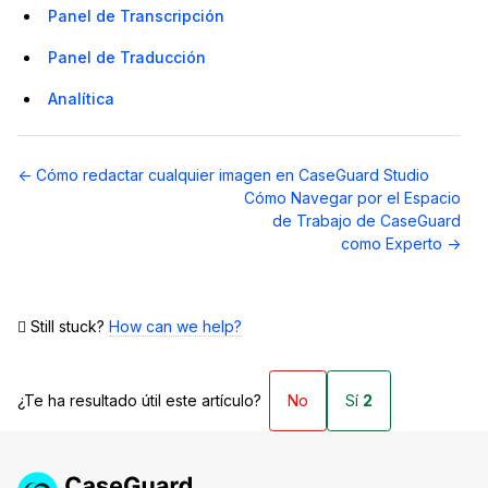
Panel de Transcripción
Panel de Traducción
Analítica
Navegación
← Cómo redactar cualquier imagen en CaseGuard Studio
de
Cómo Navegar por el Espacio
documentos
de Trabajo de CaseGuard
como Experto →
Still stuck?
How can we help?
¿Te ha resultado útil este artículo?
No
Sí
2