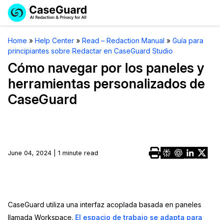
Reservar una
Servicios
Solicitar cotización
Home
»
Help Center
»
Read – Redaction Manual
»
Guía para
Demo
principiantes sobre Redactar en CaseGuard Studio
Soluciones
Licencia de CaseGuard Studio
Cómo navegar por los paneles y
English
herramientas personalizados de
Industrias
Precios de Redacción a Pedido
Redacción de vídeos
CaseGuard
Español
Precios
Redacción de documentos
Cuerpos Policiales
Recursos
Redacción de audio
Transportación
June 04, 2024 | 1 minute read
Redacción en Bulto
Eventos
La Atención Médica
Preguntas Frecuentes
Redacción de imágenes
Educación
Artículos
CaseGuard utiliza una interfaz acoplada basada en paneles
Transcripción y Traducción
El Gobierno
Casos Practicos
llamada Workspace.
El espacio de trabajo se adapta para