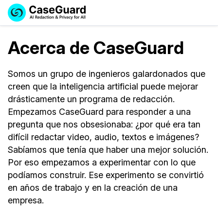
Reservar una
Servicios
Solicitar cotización
Acerca de CaseGuard
Demo
Soluciones
Licencia de CaseGuard Studio
Somos un grupo de ingenieros galardonados que
English
creen que la inteligencia artificial puede mejorar
Industrias
Precios de Redacción a Pedido
Redacción de vídeos
Español
drásticamente un programa de redacción.
Empezamos CaseGuard para responder a una
Precios
Redacción de documentos
Cuerpos Policiales
pregunta que nos obsesionaba: ¿por qué era tan
Recursos
difícil redactar video, audio, textos e imágenes?
Redacción de audio
Transportación
Sabíamos que tenía que haber una mejor solución.
Redacción en Bulto
Eventos
La Atención Médica
Por eso empezamos a experimentar con lo que
Preguntas Frecuentes
podíamos construir. Ese experimento se convirtió
Redacción de imágenes
Educación
Artículos
en años de trabajo y en la creación de una
empresa.
Transcripción y Traducción
El Gobierno
Casos Practicos