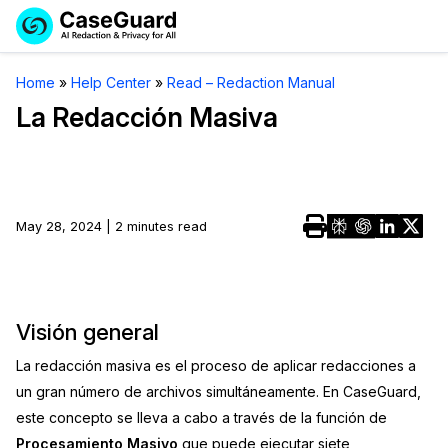
Reservar una
Servicios
Solicitar cotización
Home
»
Help Center
»
Read – Redaction Manual
Demo
La Redacción Masiva
Soluciones
Licencia de CaseGuard Studio
English
Industrias
Precios de Redacción a Pedido
Redacción de vídeos
Español
May 28, 2024 | 2 minutes read
Precios
Redacción de documentos
Cuerpos Policiales
Recursos
Redacción de audio
Transportación
Visión general
Redacción en Bulto
Eventos
La Atención Médica
Preguntas Frecuentes
La redacción masiva es el proceso de aplicar redacciones a
Redacción de imágenes
Educación
Artículos
un gran número de archivos simultáneamente. En CaseGuard,
este concepto se lleva a cabo a través de la función de
Transcripción y Traducción
El Gobierno
Casos Practicos
Procesamiento Masivo
que puede ejecutar siete