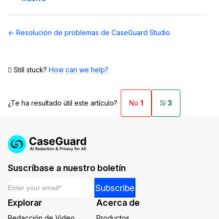
Navegación
← Resolución de problemas de CaseGuard Studio
de
documentos
Still stuck?
How can we help?
¿Te ha resultado útil este artículo?
No
1
Sí
3
Suscríbase a nuestro boletín
Email
*
*
Subscribe
*
Explorar
Acerca de
Email
Redacción de Video
Productos