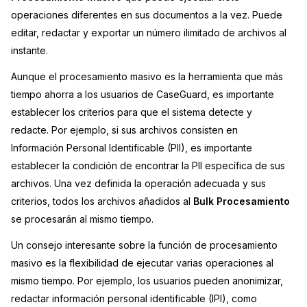
operaciones diferentes en sus documentos a la vez. Puede
Sector Jurídico
Centro de Ayuda
editar, redactar y exportar un número ilimitado de archivos al
instante.
Servicios Financieros
Videoteca
Aunque el procesamiento masivo es la herramienta que más
Casinos
Recomendaciones
tiempo ahorra a los usuarios de CaseGuard, es importante
establecer los criterios para que el sistema detecte y
Medios de Comunicación y
Sobre nosotros
redacte. Por ejemplo, si sus archivos consisten en
Entretenimiento
Información Personal Identificable (PII), es importante
Trabaja con nosotros
establecer la condición de encontrar la PII específica de sus
Centros de Atención Telefónica
archivos. Una vez definida la operación adecuada y sus
Contáctanos
criterios, todos los archivos añadidos al
Bulk
Procesamiento
Centros de Crisis y Las Líneas Directas
se procesarán al mismo tiempo.
La Venta al Por Menor
Un consejo interesante sobre la función de procesamiento
masivo es la flexibilidad de ejecutar varias operaciones al
TI y Operaciones
mismo tiempo. Por ejemplo, los usuarios pueden anonimizar,
redactar información personal identificable (IPI), como