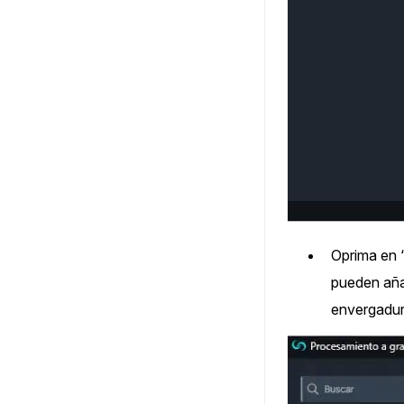
Oprima en 
pueden añad
envergadur