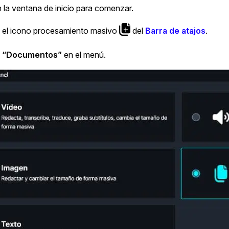
más avanzadas
 la ventana de inicio para comenzar.
La Venta 
 el icono procesamiento masivo
del
Barra de atajos
.
Transcripción y Traducción
Transcribe y traduce automáticamente
e
“Documentos”
en el menú.
cualquier audio o video de más de 50
TI y Oper
idiomas diferentes, graba subtítulos y más