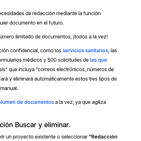
Vea cómo los clientes usan CaseG
necesidades de redacción mediante la función
rídico
sus necesidades de redacción
quier documento en el futuro.
 Financieros
Centro de Ayuda
 número ilimitado de documentos, ¡todos a la vez!
Obtenga respuestas a sus pregunt
CaseGuard
ción confidencial, como los
servicios sanitarios,
las
ormularios médicos y 500 solicitudes de
las que
isis” que incluya “correos electrónicos, números de
Videoteca
 Comunicación y
ará y eliminará automáticamente estos tres tipos de
Vea todo lo que puede hacer con
iento
CaseGuard. Práctica nuevas habili
 manual.
aprender
volumen de documentos
a la vez, ya que agiliza
e Atención Telefónica
Recomendaciones
Historias sobre cómo nuestros clie
ión Buscar y eliminar.
utilizan CaseGuard studio a diario
 Crisis y Las Líneas
ir un proyecto existente o seleccionar
“Redacción