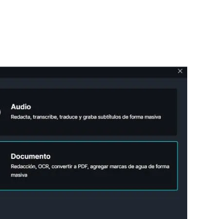
Sobre nosotros
Más información sobre CaseGuard
al Por Menor
misión
aciones
Trabaja con nosotros
Únase a nuestro equipo y ayúden
construir el futuro de la redacción
Contáctanos
Póngase en contacto con nuestro