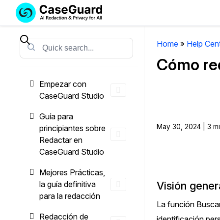
Servicios
Soluciones
SUSCRÍBASE
A
Home
»
Help Cen
Search
CASEGUARD
Cómo red
STUDIO
O
Empezar con
SUBCONTRATE
CaseGuard Studio
CON
NOSOTROS
Guía para
SUS
May 30, 2024 | 3 m
principiantes sobre
REDACCIONES
Redactar en
CaseGuard Studio
Licencia de CaseGuard Studi
Selecciona un plan que se adapte a tus
Mejores Prácticas,
necesidades
la guía definitiva
Visión gener
para la redacción
La función Buscar
Precios de Redacción a Pedi
Redacción de
identificación pe