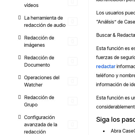
¿Necesitas redactar una gran cantidad 
vídeos
archivos? Podemos ayudarte
Los usuarios pued
La herramienta de
“Análisis” de Case
redacción de audio
Buscar & Redactar 
Redacción de
imágenes
Esta función es e
fuerzas de seguri
Redacción de
Documento
redactar
informaci
teléfono y nombre
Operaciones del
información de ide
Watcher
Redacción de
Esta función es u
Grupo
considerablement
Configuración
Siga los pas
avanzada de la
Abra CaseG
redacción