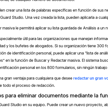
de
en crear una lista de palabras específicas en función de sus 
Sector Ju
Redacción de audio
Guard Studio. Una vez creada la lista, pueden aplicarla a cual
Redacte información de identificación
personal (PII), como nombres, números de
Servicios
masiva le permitirá aplicar su lista guardada de Análisis a un
teléfono, direcciones, SSN y más de miles
de archivos
specialmente útil para las organizaciones que manejan informa
Casinos
dad y los bufetes de abogados. Si su organización tiene 300 f
Redacción en Bulto
ón de identificación personal, puede aplicar una “lista de anál
Redacte automáticamente todo el trabajo
Medios de
s” en la función de Buscar y Redactar masiva. El sistema busc
atrasado. Use Redacción de Bulto para
Entretenim
redactar una cantidad ilimitada de videos,
ntificación personal en los 800 formularios, sin ningún trabajo
audios, documentos, e imágenes
na gran ventaja para cualquiera que desee
redactar un gran 
Centros d
e todo el proceso de redacción.
Redacción de imágenes
Ahorre el 95% de su tiempo redactando
os para eliminar documentos mediante la func
Centros de
miles de imágenes utilizando las funciones
automáticas de redacción de imágenes de IA
Directas
uard Studio en su equipo. Puede crear un nuevo proyecto, abr