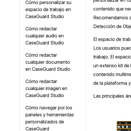
personalizar en f
Cómo personalizar su
¿Necesitas redactar una gran cantidad 
contenido que nec
archivos? Podemos ayudarte
espacio de trabajo en
CaseGuard Studio
Recomendamos anc
Detección de Obje
Cómo redactar
cualquier audio en
El espacio de tra
CaseGuard Studio
Los usuarios pued
Cómo redactar
trabajo. El espac
cualquier documento
un extenso kit de
en CaseGuard Studio
contenido multime
Cómo redactar
de la plataforma 
cualquier imagen en
CaseGuard Studio
Las principales á
Cómo navegar por los
paneles y herramientas
personalizados de
CaseGuard