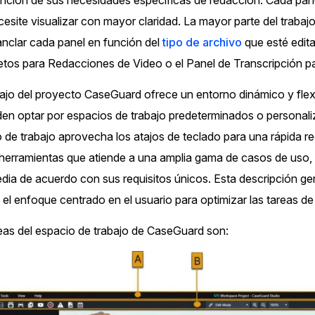
unción de sus necesidades específicas de redacción. Cada pan
de
esite visualizar con mayor claridad. La mayor parte del trabajo
Sector Ju
Redacción de audio
lar cada panel en función del
tipo de archivo
que esté edita
Redacte información de identificación
tos para Redacciones de Video o el Panel de Transcripción p
personal (PII), como nombres, números de
Servicios
teléfono, direcciones, SSN y más de miles
bajo del proyecto CaseGuard ofrece un entorno dinámico y flexi
de archivos
en optar por espacios de trabajo predeterminados o personaliza
Casinos
io de trabajo aprovecha los atajos de teclado para una rápida r
Redacción en Bulto
 herramientas que atiende a una amplia gama de casos de uso, 
Redacte automáticamente todo el trabajo
Medios de
dia de acuerdo con sus requisitos únicos. Esta descripción gen
atrasado. Use Redacción de Bulto para
Entretenim
redactar una cantidad ilimitada de videos,
y el enfoque centrado en el usuario para optimizar las tareas 
audios, documentos, e imágenes
reas del espacio de trabajo de CaseGuard son:
Centros d
Redacción de imágenes
Ahorre el 95% de su tiempo redactando
Centros de
miles de imágenes utilizando las funciones
automáticas de redacción de imágenes de IA
Directas