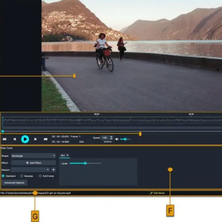
más avanzadas
La Venta 
Transcripción y Traducción
Transcribe y traduce automáticamente
cualquier audio o video de más de 50
TI y Oper
idiomas diferentes, graba subtítulos y más