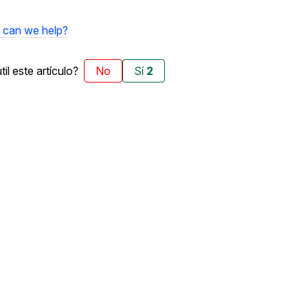
can we help?
til este artículo?
No
Sí
2