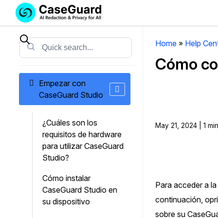
Servicios
Soluciones
SUSCRÍBASE
A
Home
»
Help Cen
Search
CASEGUARD
Cómo con
STUDIO
O
Empezar con
SUBCONTRATE
CaseGuard Studio
CON
NOSOTROS
¿Cuáles son los
SUS
May 21, 2024 | 1 mi
requisitos de hardware
REDACCIONES
para utilizar CaseGuard
Licencia de CaseGuard Studi
Studio?
Selecciona un plan que se adapte a tus
Cómo instalar
necesidades
Para acceder a l
CaseGuard Studio en
continuación, opr
su dispositivo
Precios de Redacción a Pedi
sobre su CaseGua