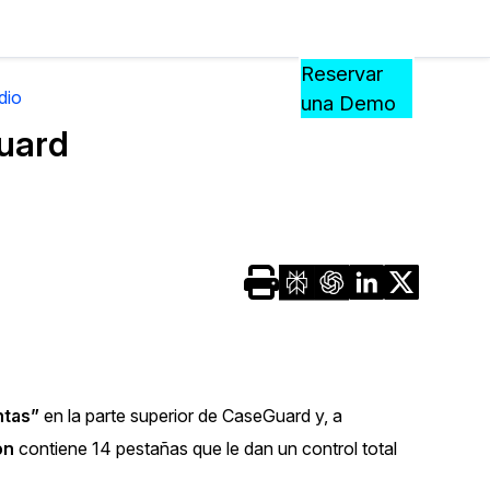
Precios
Recursos
Eventos
APRENDA,
Reservar
CONECTE
dio
una Demo
?
Y
uard
CREZCA
oliciales
CON
CASEGUARD
ación
Preguntas Frecuentes
Explore preguntas frecuentes sobr
CaseGuard
ón Médica
Artículos
n
Redacte archivos de video con nu
ntas”
en la parte superior de CaseGuard y, a
algoritmo mejorado
ón
contiene 14 pestañas que le dan un control total
no
Casos Practicos