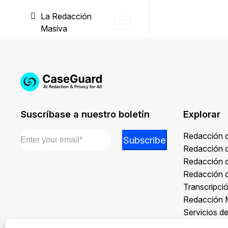
La Redacción
Masiva
Suscríbase a nuestro boletín
Explorar
Email
*
Email
Redacción 
Subscribe
Email
Redacción 
Email
Redacción 
Redacción 
Transcripci
Redacción 
Servicios d