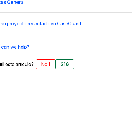
más avanzadas
tas General
La Venta 
Transcripción y Traducción
 su proyecto redactado en CaseGuard
Transcribe y traduce automáticamente
cualquier audio o video de más de 50
TI y Oper
idiomas diferentes, graba subtítulos y más
can we help?
til este artículo?
No
1
Sí
6