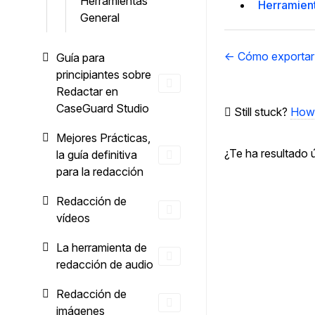
Herramientas
Herramien
General
Navegación
← Cómo exportar
Guía para
de
principiantes sobre
documentos
Redactar en
CaseGuard Studio
Still stuck?
How 
Mejores Prácticas,
¿Te ha resultado ú
la guía definitiva
para la redacción
Redacción de
vídeos
La herramienta de
redacción de audio
Redacción de
imágenes