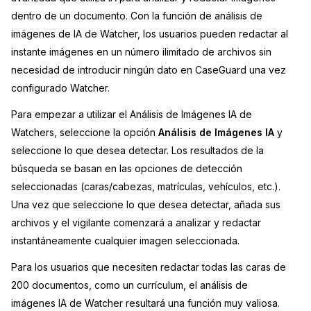
dentro de un documento. Con la función de análisis de
Sector Jurídico
Centro de Ayuda
imágenes de IA de Watcher, los usuarios pueden redactar al
instante imágenes en un número ilimitado de archivos sin
Servicios Financieros
Videoteca
necesidad de introducir ningún dato en CaseGuard una vez
configurado Watcher.
Casinos
Recomendaciones
Para empezar a utilizar el Análisis de Imágenes IA de
Medios de Comunicación y
Sobre nosotros
Watchers, seleccione la opción
Análisis de Imágenes IA
y
Entretenimiento
seleccione lo que desea detectar. Los resultados de la
Trabaja con nosotros
búsqueda se basan en las opciones de detección
Centros de Atención Telefónica
seleccionadas (caras/cabezas, matrículas, vehículos, etc.).
Contáctanos
Una vez que seleccione lo que desea detectar, añada sus
Centros de Crisis y Las Líneas Directas
archivos y el vigilante comenzará a analizar y redactar
instantáneamente cualquier imagen seleccionada.
La Venta al Por Menor
Para los usuarios que necesiten redactar todas las caras de
TI y Operaciones
200 documentos, como un currículum, el análisis de
imágenes IA de Watcher resultará una función muy valiosa.