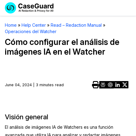
Reservar una
Servicios
Solicitar cotización
Home
»
Help Center
»
Read – Redaction Manual
»
Demo
Operaciones del Watcher
Soluciones
Licencia de CaseGuard Studio
Cómo configurar el análisis de
English
imágenes IA en el Watcher
Industrias
Precios de Redacción a Pedido
Redacción de vídeos
Español
Precios
Redacción de documentos
Cuerpos Policiales
Recursos
Redacción de audio
June 04, 2024 | 3 minutes read
Transportación
Redacción en Bulto
Eventos
La Atención Médica
Preguntas Frecuentes
Redacción de imágenes
Educación
Visión general
Artículos
El análisis de imágenes IA de Watchers es una función
Transcripción y Traducción
El Gobierno
Casos Practicos
avanzada que utiliza IA para analizar y redactar imágenes