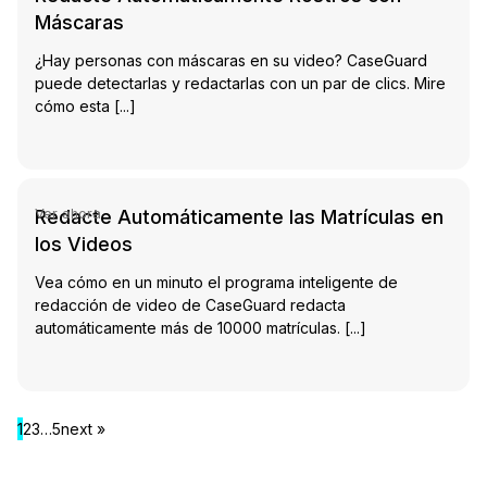
Máscaras
¿Hay personas con máscaras en su video? CaseGuard
puede detectarlas y redactarlas con un par de clics. Mire
cómo esta [...]
tch Video
Redacte Automáticamente las Matrículas en
Ver ahora
los Videos
Vea cómo en un minuto el programa inteligente de
redacción de video de CaseGuard redacta
automáticamente más de 10000 matrículas. [...]
1
2
3
…
5
next »