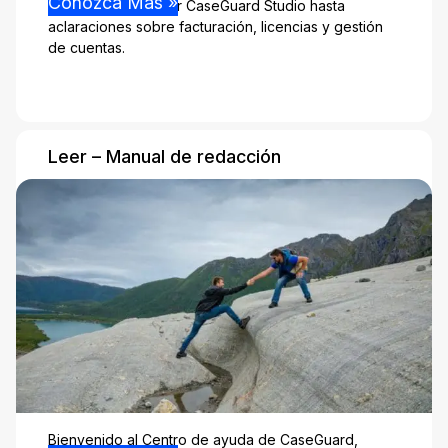
Conozca Más »
desde cómo instalar CaseGuard Studio hasta
aclaraciones sobre facturación, licencias y gestión
de cuentas.
Leer – Manual de redacción
Bienvenido al Centro de ayuda de CaseGuard,