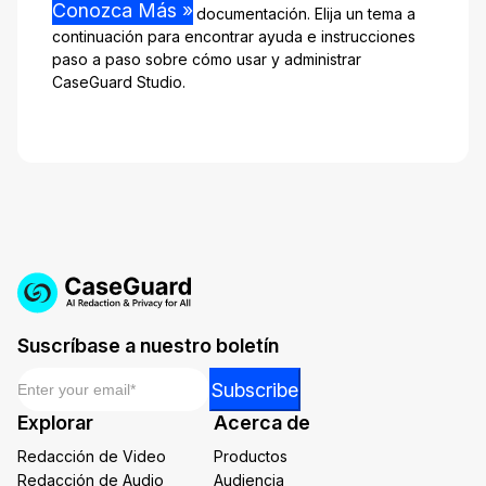
Conozca Más »
nuestro espacio de documentación. Elija un tema a
continuación para encontrar ayuda e instrucciones
paso a paso sobre cómo usar y administrar
CaseGuard Studio.
Suscríbase a nuestro boletín
Email
*
Email
Subscribe
Email
Explorar
Acerca de
*
Redacción de Video
Productos
Redacción de Audio
Audiencia