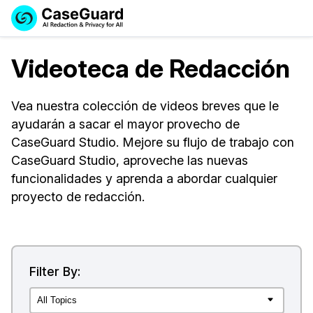
Reservar una
Servicios
Solicitar cotización
Videoteca de Redacción
Demo
Soluciones
Licencia de CaseGuard Studio
Vea nuestra colección de videos breves que le
English
ayudarán a sacar el mayor provecho de
Industrias
Precios de Redacción a Pedido
Redacción de vídeos
Español
CaseGuard Studio. Mejore su flujo de trabajo con
CaseGuard Studio, aproveche las nuevas
Precios
Redacción de documentos
Cuerpos Policiales
funcionalidades y aprenda a abordar cualquier
Recursos
proyecto de redacción.
Redacción de audio
Transportación
Redacción en Bulto
Eventos
La Atención Médica
Preguntas Frecuentes
Redacción de imágenes
Educación
Artículos
Filter By:
Transcripción y Traducción
El Gobierno
Casos Practicos