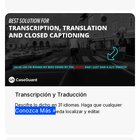
Transcripción y Traducción
Descifre lo dicho en 31 idiomas. Haga que cualquier
Conozca Más »
audio y video se pueda localizar y editar.