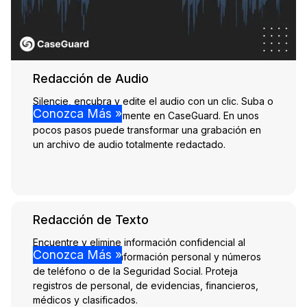
Redacción de Audio
Silencie, encubra y edite el audio con un clic. Suba o
Conozca Más »
grabe audio directamente en CaseGuard. En unos
pocos pasos puede transformar una grabación en
un archivo de audio totalmente redactado.
Redacción de Texto
Encuentre y elimine información confidencial al
Conozca Más »
instante, incluidos información personal y números
de teléfono o de la Seguridad Social. Proteja
registros de personal, de evidencias, financieros,
médicos y clasificados.