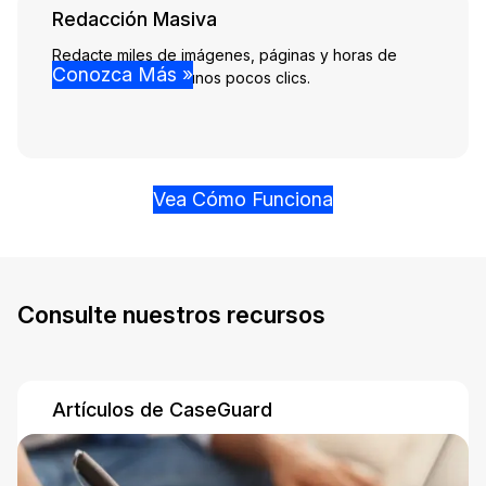
Redacción Masiva
Redacte miles de imágenes, páginas y horas de
Conozca Más »
audio y video con unos pocos clics.
Vea Cómo Funciona
Consulte nuestros recursos
Artículos de CaseGuard