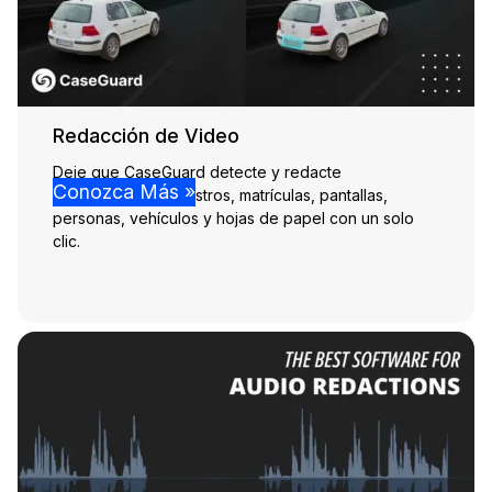
Redacción de Video
Deje que CaseGuard detecte y redacte
Conozca Más »
automáticamente rostros, matrículas, pantallas,
personas, vehículos y hojas de papel con un solo
clic.