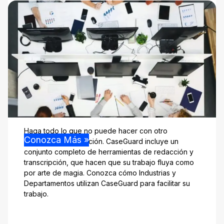
Haga todo lo que no puede hacer con otro
Conozca Más »
programa de redacción. CaseGuard incluye un
conjunto completo de herramientas de redacción y
transcripción, que hacen que su trabajo fluya como
por arte de magia. Conozca cómo Industrias y
Departamentos utilizan CaseGuard para facilitar su
trabajo.