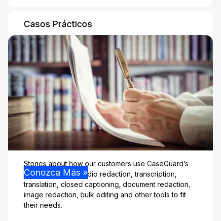
Casos Prácticos
Stories about how our customers use CaseGuard’s
Conozca Más »
video redaction, audio redaction, transcription,
translation, closed captioning, document redaction,
image redaction, bulk editing and other tools to fit
their needs.