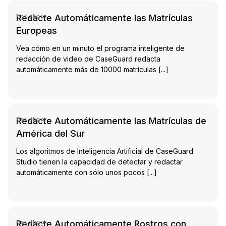
Redacte Automáticamente las Matrículas
Ver ahora
Europeas
Vea cómo en un minuto el programa inteligente de
redacción de video de CaseGuard redacta
automáticamente más de 10000 matrículas [...]
tch Video
Redacte Automáticamente las Matrículas de
Ver ahora
América del Sur
Los algoritmos de Inteligencia Artificial de CaseGuard
Studio tienen la capacidad de detectar y redactar
automáticamente con sólo unos pocos [...]
tch Video
Redacte Automáticamente Rostros con
Ver ahora