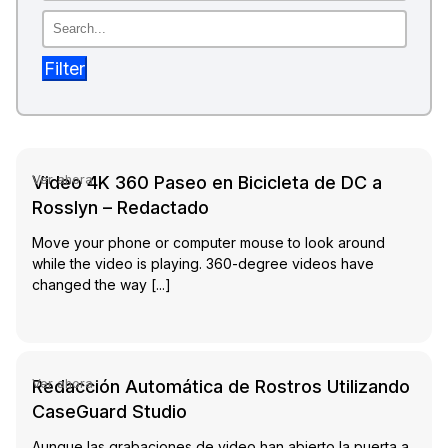
Sector Jurídico
Centro de Ayuda
Filter
Servicios Financieros
Videoteca
Casinos
tch Video
Recomendaciones
Video 4K 360 Paseo en Bicicleta de DC a
Ver ahora
Medios de Comunicación y
Sobre nosotros
Entretenimiento
Rosslyn – Redactado
Trabaja con nosotros
Move your phone or computer mouse to look around
Centros de Atención Telefónica
while the video is playing. 360-degree videos have
Contáctanos
changed the way [...]
Centros de Crisis y Las Líneas Directas
tch Video
La Venta al Por Menor
Redacción Automática de Rostros Utilizando
Ver ahora
TI y Operaciones
CaseGuard Studio
Aunque las grabaciones de video han abierto la puerta a