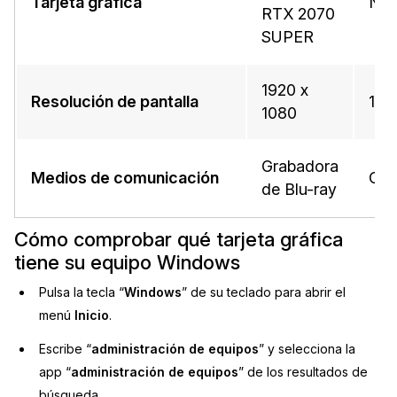
Tarjeta gráfica
NVI
RTX 2070
SUPER
1920 x
Resolución de pantalla
192
1080
Grabadora
Medios de comunicación
Gra
de Blu-ray
Cómo comprobar qué tarjeta gráfica
tiene su equipo Windows
Pulsa la tecla “
Windows
” de su teclado para abrir el
menú
Inicio
.
Escribe “
administración de equipos
” y selecciona la
app “
administración de equipos
” de los resultados de
búsqueda.