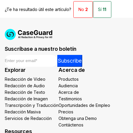
¿Te ha resultado útil este artículo?
No
2
Sí
11
Suscríbase a nuestro boletín
Email
*
*
Subscribe
Email
Explorar
Acerca de
Email
Redacción de Video
Productos
Redacción de Audio
Audiencia
Redacción de Texto
Acerca de
Redacción de Imagen
Testimonios
Transcripción y Traducción
Oportunidades de Empleo
Redacción Masiva
Precios
Servicios de Redacción
Obtenga una Demo
Contáctenos
Resources