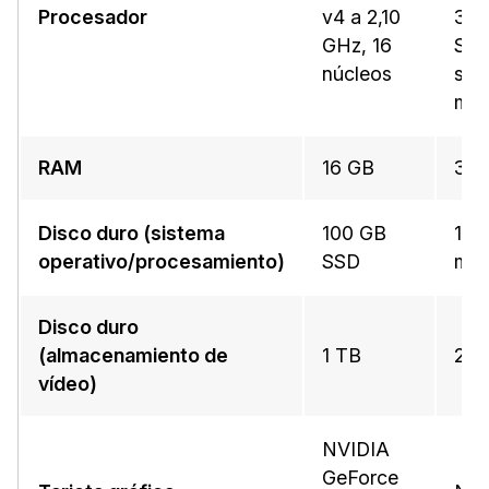
Procesador
v4 a 2,10
30
GHz, 16
Ser
núcleos
ser
más
RAM
16 GB
32 
Disco duro (sistema
100 GB
100
operativo/procesamiento)
SSD
mem
Disco duro
(almacenamiento de
1 TB
2 T
vídeo)
NVIDIA
GeForce