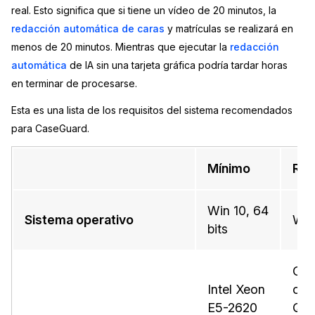
real. Esto significa que si tiene un vídeo de 20 minutos, la
redacción automática de caras
y matrículas se realizará en
menos de 20 minutos. Mientras que ejecutar la
redacción
automática
de IA sin una tarjeta gráfica podría tardar horas
en terminar de procesarse.
Esta es una lista de los requisitos del sistema recomendados
para CaseGuard.
Mínimo
Rec
Win 10, 64
Sistema operativo
Win
bits
CPU
Intel Xeon
o p
E5-2620
Qui