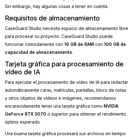
Sin embargo, hay algunas cosas a tener en cuenta.
Sector Jurídico
Centro de Ayuda
Requisitos de almacenamiento
Servicios Financieros
Videoteca
CaseGuard Studio necesita espacio de almacenamiento libre
para procesar su proyecto. CaseGuard Studio puede
Casinos
Recomendaciones
funcionar cómodamente con
16 GB de RAM
con
100 GB de
capacidad de almacenamiento
.
Medios de Comunicación y
Sobre nosotros
Entretenimiento
Tarjeta gráfica para procesamiento de
vídeo de IA
Trabaja con nosotros
Centros de Atención Telefónica
Para ejecutar el procesamiento de vídeo de IA para redactar
Contáctanos
automáticamente caras, matrículas, pantallas, blocs de notas
Centros de Crisis y Las Líneas Directas
y otros objetos de vídeos e imágenes, recomendamos
encarecidamente tener una tarjeta gráfica como
NVIDIA
La Venta al Por Menor
GeForce RTX 3070
o superior para obtener el rendimiento
óptimo esperado.
TI y Operaciones
Una buena tarjeta gráfica procesará sus archivos en tiempo