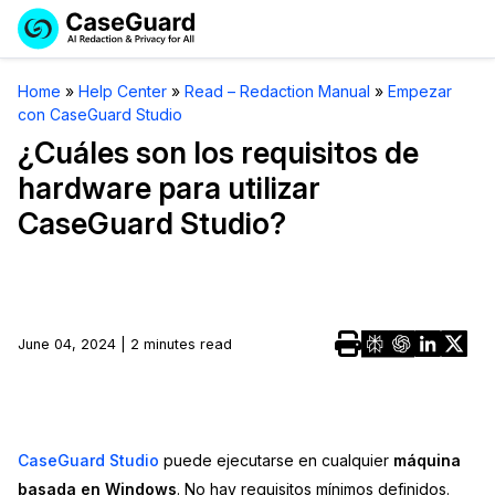
Reservar una
Servicios
Solicitar cotización
Home
»
Help Center
»
Read – Redaction Manual
»
Empezar
Demo
con CaseGuard Studio
Soluciones
Licencia de CaseGuard Studio
¿Cuáles son los requisitos de
English
hardware para utilizar
Industrias
Precios de Redacción a Pedido
Redacción de vídeos
CaseGuard Studio?
Español
Precios
Redacción de documentos
Cuerpos Policiales
Recursos
Redacción de audio
Transportación
June 04, 2024 | 2 minutes read
Redacción en Bulto
Eventos
La Atención Médica
Preguntas Frecuentes
Redacción de imágenes
Educación
Artículos
CaseGuard Studio
puede ejecutarse en cualquier
máquina
Transcripción y Traducción
El Gobierno
Casos Practicos
basada en Windows
. No hay requisitos mínimos definidos.