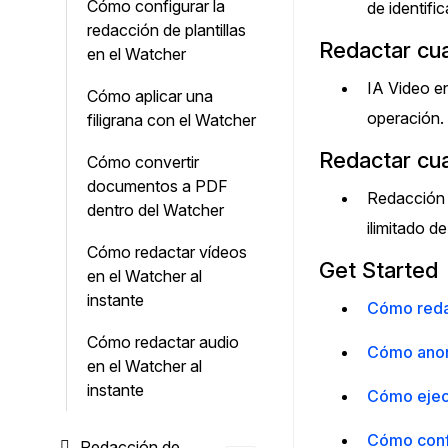
Cómo configurar la
de identifi
redacción de plantillas
Redactar cua
en el Watcher
IA Video e
Cómo aplicar una
operación.
filigrana con el Watcher
Redactar cua
Cómo convertir
documentos a PDF
Redacción 
dentro del Watcher
ilimitado d
Cómo redactar vídeos
Get Started
en el Watcher al
instante
Cómo reda
Cómo redactar audio
Cómo anon
en el Watcher al
instante
Cómo ejec
Cómo confi
Redacción de