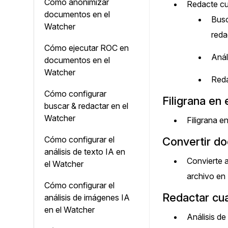
Cómo anonimizar
Redacte cu
documentos en el
Busc
Watcher
reda
Cómo ejecutar ROC en
Anál
documentos en el
Watcher
Reda
Cómo configurar
Filigrana en
buscar & redactar en el
Watcher
Filigrana e
Cómo configurar el
Convertir d
análisis de texto IA en
Convierte 
el Watcher
archivo en
Cómo configurar el
Redactar cua
análisis de imágenes IA
en el Watcher
Análisis de