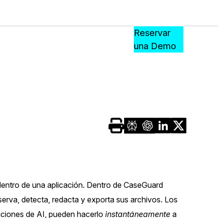
Precios
Recursos
Eventos
APRENDA,
Reservar
CONECTE
una Demo
?
Y
CREZCA
oliciales
CON
CASEGUARD
ación
Preguntas Frecuentes
Explore preguntas frecuentes sobr
CaseGuard
ón Médica
Artículos
n
Redacte archivos de video con nu
 dentro de una aplicación. Dentro de CaseGuard
algoritmo mejorado
rva, detecta, redacta y exporta sus archivos. Los
no
unciones de AI, pueden hacerlo
instantáneamente
a
Casos Practicos