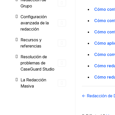
Grupo
Cómo confi
Configuración
Cómo confi
avanzada de la
redacción
Cómo confi
Recursos y
Cómo aplic
referencias
Cómo conv
Resolución de
problemas de
Cómo redac
CaseGuard Studio
Cómo redac
La Redacción
Masiva
Navegación
← Redacción de
de
documentos