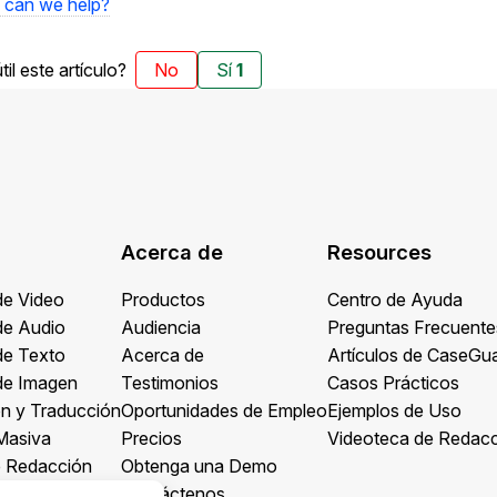
can we help?
til este artículo?
No
Sí
1
Acerca de
Resources
de Video
Productos
Centro de Ayuda
de Audio
Audiencia
Preguntas Frecuente
de Texto
Acerca de
Artículos de CaseGu
de Imagen
Testimonios
Casos Prácticos
ón y Traducción
Oportunidades de Empleo
Ejemplos de Uso
Masiva
Precios
Videoteca de Redac
e Redacción
Obtenga una Demo
Contáctenos