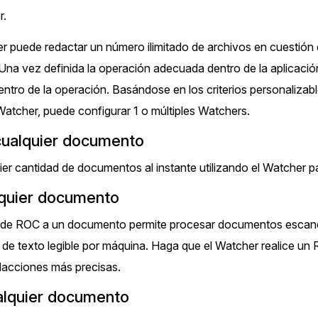
de
r.
Sector Ju
Redacción de audio
 puede redactar un número ilimitado de archivos en cuestión de 
Redacte información de identificación
 Una vez definida la operación adecuada dentro de la aplicació
personal (PII), como nombres, números de
Servicios
ntro de la operación. Basándose en los criterios personalizab
teléfono, direcciones, SSN y más de miles
de archivos
 Watcher, puede configurar 1 o múltiples Watchers.
Casinos
cualquier documento
Redacción en Bulto
er cantidad de documentos al instante utilizando el Watcher pa
Redacte automáticamente todo el trabajo
Medios de
atrasado. Use Redacción de Bulto para
Entretenim
quier documento
redactar una cantidad ilimitada de videos,
audios, documentos, e imágenes
 de ROC a un documento permite procesar documentos escane
Centros d
 de texto legible por máquina. Haga que el Watcher realice u
Redacción de imágenes
dacciones más precisas.
Ahorre el 95% de su tiempo redactando
Centros de
miles de imágenes utilizando las funciones
alquier documento
automáticas de redacción de imágenes de IA
Directas