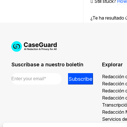
Still stuck?
How 
¿Te ha resultado ú
Suscríbase a nuestro boletín
Explorar
Email
*
Email
Redacción 
Subscribe
*
Redacción 
*
Redacción 
Redacción 
Transcripci
Redacción 
Servicios d