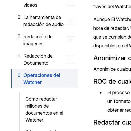
¿Necesitas redactar una gran cantidad 
vídeos
través del Watche
archivos? Podemos ayudarte
La herramienta de
Aunque El Watcher
redacción de audio
hora de redactar.
Redacción de
que se cumplan de
imágenes
disponibles en el
Redacción de
Anonimizar 
Documento
Anonimice cualqui
Operaciones del
ROC de cual
Watcher
El proceso
Cómo redactar
un formato
millones de
obtener re
documentos en el
Watcher
Redactar cu