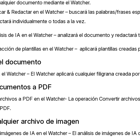
más avanzadas
alquier documento mediante el Watcher.
ar & Redactar en el Watcher – buscará las palabras/frases esp
La Venta 
Transcripción y Traducción
ctará individualmente o todas a la vez.
Transcribe y traduce automáticamente
isis de IA en el Watcher – analizará el documento y redactará t
cualquier audio o video de más de 50
TI y Oper
idiomas diferentes, graba subtítulos y más
cción de plantillas en el Watcher – aplicará plantillas creadas
 el documento
n el Watcher – El Watcher aplicará cualquier filigrana creada p
ocumentos a PDF
archivos a PDF en el Watcher- La operación Convertir archivo
 PDF.
lquier archivo de imagen
 imágenes de IA en el Watcher – El análisis de imágenes de IA 