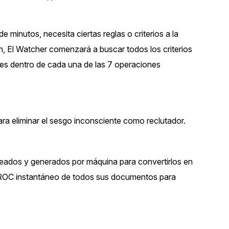
Vea cómo los clientes usan CaseG
rídico
sus necesidades de redacción
minutos, necesita ciertas reglas o criterios a la
n, El Watcher comenzará a buscar todos los criterios
 Financieros
Centro de Ayuda
les dentro de cada una de las 7 operaciones
Obtenga respuestas a sus pregunt
CaseGuard
Videoteca
ra eliminar el sesgo inconsciente como reclutador.
 Comunicación y
Vea todo lo que puede hacer con
iento
CaseGuard. Práctica nuevas habili
aprender
ados y generados por máquina para convertirlos en
e Atención Telefónica
n ROC instantáneo de todos sus documentos para
Recomendaciones
Historias sobre cómo nuestros clie
utilizan CaseGuard studio a diario
 Crisis y Las Líneas