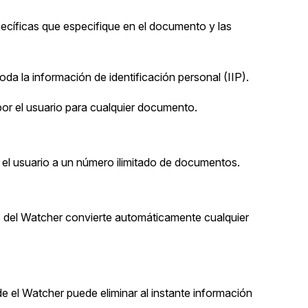
Sobre nosotros
ecíficas que especifique en el documento y las
Más información sobre CaseGuard
al Por Menor
misión
oda la información de identificación personal (IIP).
aciones
Trabaja con nosotros
 por el usuario para cualquier documento.
Únase a nuestro equipo y ayúden
construir el futuro de la redacción
or el usuario a un número ilimitado de documentos.
Contáctanos
Póngase en contacto con nuestro
s del Watcher convierte automáticamente cualquier
de el Watcher puede eliminar al instante información