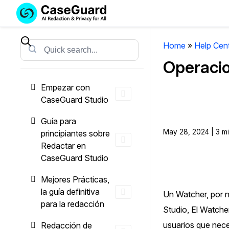
Servicios
Soluciones
SUSCRÍBASE
A
Home
»
Help Cen
Search
CASEGUARD
Operaci
STUDIO
O
Empezar con
SUBCONTRATE
CaseGuard Studio
CON
NOSOTROS
Guía para
SUS
May 28, 2024 | 3 m
principiantes sobre
REDACCIONES
Redactar en
CaseGuard Studio
Licencia de CaseGuard Studi
Selecciona un plan que se adapte a tus
Mejores Prácticas,
necesidades
la guía definitiva
Un Watcher, por n
para la redacción
Studio, El Watche
Precios de Redacción a Pedi
usuarios que nece
Redacción de