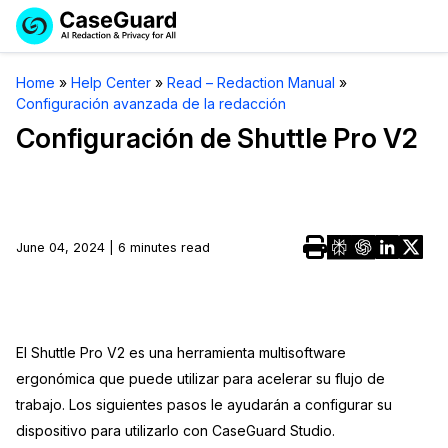
Reservar una
Servicios
Solicitar cotización
Home
»
Help Center
»
Read – Redaction Manual
»
Demo
Configuración avanzada de la redacción
Soluciones
Licencia de CaseGuard Studio
Configuración de Shuttle Pro V2
English
Industrias
Precios de Redacción a Pedido
Redacción de vídeos
Español
Precios
Redacción de documentos
Cuerpos Policiales
June 04, 2024 | 6 minutes read
Recursos
Redacción de audio
Transportación
Redacción en Bulto
Eventos
La Atención Médica
Preguntas Frecuentes
El Shuttle Pro V2 es una herramienta multisoftware
ergonómica que puede utilizar para acelerar su flujo de
Redacción de imágenes
Educación
Artículos
trabajo. Los siguientes pasos le ayudarán a configurar su
Transcripción y Traducción
El Gobierno
dispositivo para utilizarlo con CaseGuard Studio.
Casos Practicos