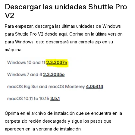
Descargar las unidades Shuttle Pro
Sector Jurídico
Centro de Ayuda
V2
Servicios Financieros
Videoteca
Para empezar, descarga las últimas unidades de Windows
para Shuttle Pro V2 desde aquí. Oprima en la última versión
Casinos
Recomendaciones
para Windows, esto descargará una carpeta zip en su
máquina.
Medios de Comunicación y
Sobre nosotros
Entretenimiento
Trabaja con nosotros
Centros de Atención Telefónica
Contáctanos
Centros de Crisis y Las Líneas Directas
La Venta al Por Menor
Oprima en el archivo de instalación que se encuentra en la
TI y Operaciones
carpeta zip recién descargada y sigue los pasos que
aparecen en la ventana de instalación.