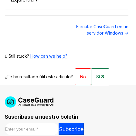
Navegación
Ejecutar CaseGuard en un
de
servidor Windows →
documentos
Still stuck?
How can we help?
¿Te ha resultado útil este artículo?
No
Sí
8
Suscríbase a nuestro boletín
Email
*
Email
Subscribe
*