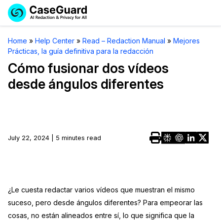
Reservar una
Servicios
Solicitar cotización
Home
»
Help Center
»
Read – Redaction Manual
»
Mejores
Demo
Prácticas, la guía definitiva para la redacción
Soluciones
Licencia de CaseGuard Studio
Cómo fusionar dos vídeos
English
desde ángulos diferentes
Industrias
Precios de Redacción a Pedido
Redacción de vídeos
Español
Precios
Redacción de documentos
Cuerpos Policiales
Recursos
Redacción de audio
July 22, 2024 | 5 minutes read
Transportación
Redacción en Bulto
Eventos
La Atención Médica
Preguntas Frecuentes
Redacción de imágenes
Educación
Artículos
¿Le cuesta redactar varios vídeos que muestran el mismo
suceso, pero desde ángulos diferentes? Para empeorar las
Transcripción y Traducción
El Gobierno
Casos Practicos
cosas, no están alineados entre sí, lo que significa que la