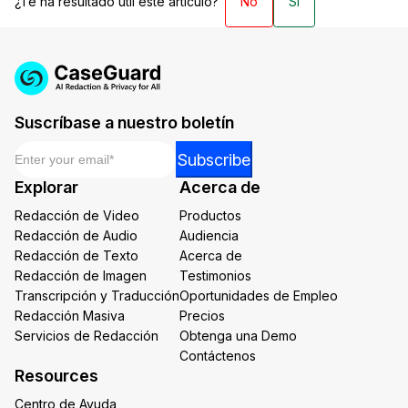
¿Te ha resultado útil este artículo?
No
Sí
Suscríbase a nuestro boletín
Email
*
Email
Subscribe
Email
Explorar
Acerca de
*
Redacción de Video
Productos
Redacción de Audio
Audiencia
Redacción de Texto
Acerca de
Redacción de Imagen
Testimonios
Transcripción y Traducción
Oportunidades de Empleo
Redacción Masiva
Precios
Servicios de Redacción
Obtenga una Demo
Contáctenos
Resources
Centro de Ayuda