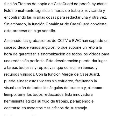
función Efectos de copia de CaseGuard no podría ayudarle.
Sector Jurídico
Centro de Ayuda
Esto normalmente significaría horas de trabajo, revisando y
encontrando las mismas cosas para redactar una y otra vez.
Servicios Financieros
Videoteca
Sin embargo, la función
Combinar
de CaseGuard convierte
este proceso en algo sencillo.
Casinos
Recomendaciones
A menudo, las grabaciones de CCTV o BWC han captado un
Medios de Comunicación y
suceso desde varios ángulos, lo que supone un reto a la
Sobre nosotros
Entretenimiento
hora de garantizar la sincronización de todos los vídeos para
Trabaja con nosotros
una redacción perfecta. Esta desalineación puede dar lugar
Centros de Atención Telefónica
a tareas tediosas y repetitivas que consumen tiempo y
Contáctanos
recursos valiosos. Con la función Merge de CaseGuard,
Centros de Crisis y Las Líneas Directas
puede alinear estos vídeos sin esfuerzo, facilitando la
visualización de todos los ángulos del suceso y, al mismo
La Venta al Por Menor
tiempo, tenerlos todos redactados. Esta innovadora
herramienta agiliza su flujo de trabajo, permitiéndole
TI y Operaciones
centrarse en aspectos más críticos de su trabajo.