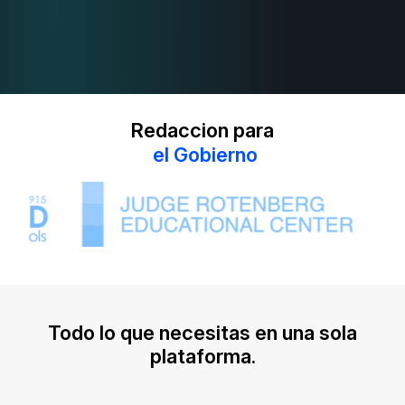
Redaccion para
e
l
G
o
b
i
e
r
n
o
Todo lo que necesitas en una sola
plataforma.