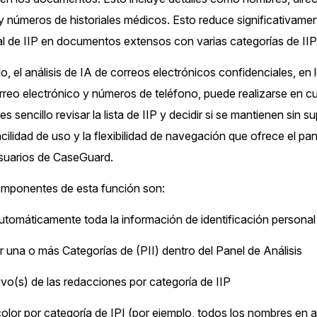
de
y números de historiales médicos. Esto reduce significativamen
Sector Ju
l de IIP en documentos extensos con varias categorías de IIP
Redacción de audio
Redacte información de identificación
, el análisis de IA de correos electrónicos confidenciales, en 
personal (PII), como nombres, números de
Servicios
teléfono, direcciones, SSN y más de miles
rreo electrónico y números de teléfono, puede realizarse en 
de archivos
es sencillo revisar la lista de IIP y decidir si se mantienen si
Casinos
acilidad de uso y la flexibilidad de navegación que ofrece el pan
Redacción en Bulto
uarios de CaseGuard.
Redacte automáticamente todo el trabajo
Medios de
atrasado. Use Redacción de Bulto para
omponentes de esta función son:
Entretenim
redactar una cantidad ilimitada de videos,
audios, documentos, e imágenes
tomáticamente toda la información de identificación personal (
Centros d
 una o más Categorías de (PII) dentro del Panel de Análisis
Redacción de imágenes
Ahorre el 95% de su tiempo redactando
vo(s) de las redacciones por categoría de IIP
Centros de
miles de imágenes utilizando las funciones
automáticas de redacción de imágenes de IA
Directas
lor por categoría de IPI (por ejemplo, todos los nombres en az