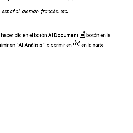
Sobre nosotros
 español, alemán, francés, etc.
Más información sobre CaseGuard
al Por Menor
misión
 hacer clic en el botón
AI Document
botón en la
aciones
Trabaja con nosotros
imir en “
AI
Análisis
“, o oprimir en
en la parte
Únase a nuestro equipo y ayúden
construir el futuro de la redacción
Contáctanos
Póngase en contacto con nuestro