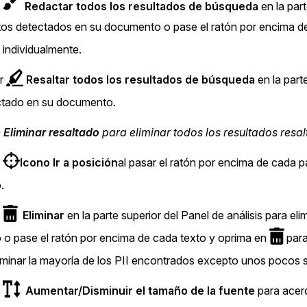
e
Redactar todos los resultados de búsqueda
en la par
tos detectados en su documento o pase el ratón por encima de
 individualmente.
ar
Resaltar todos los resultados de búsqueda
en la part
ctado en su documento.
e
Eliminar resaltado
para eliminar todos los resultados resal
a
Icono Ir a posición
al pasar el ratón por encima de cada pa
.
e
Eliminar
en la parte superior del Panel de análisis para e
o pase el ratón por encima de cada texto y oprima en
para
liminar la mayoría de los PII encontrados excepto unos pocos 
e
Aumentar/Disminuir el tamaño de la fuente
para acerc