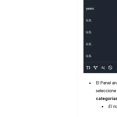
El Panel an
seleccione
categorías
El n