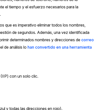
Vea cómo los clientes usan CaseG
te el tiempo y el esfuerzo necesarios para la
rídico
sus necesidades de redacción
.
los que es imperativo eliminar todos los nombres,
 Financieros
Centro de Ayuda
cuestión de segundos. Además, una vez identificada
Obtenga respuestas a sus pregunt
CaseGuard
n suprimir determinados nombres y direcciones de
correo
el de análisis lo
han convertido en una herramienta
Videoteca
 Comunicación y
Vea todo lo que puede hacer con
iento
CaseGuard. Práctica nuevas habili
aprender
IIP) con un solo clic.
e Atención Telefónica
Recomendaciones
Historias sobre cómo nuestros clie
utilizan CaseGuard studio a diario
 Crisis y Las Líneas
ul y todas las direcciones en rojo).