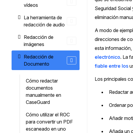
¿Necesitas redactar una gran cantidad 
vídeos
Seguridad Social 
archivos? Podemos ayudarte
eliminación manua
La herramienta de
redacción de audio
A modo de ejemplo
Redacción de
direcciones de co
imágenes
esta información, 
Redacción de
electrónico
. La f
Documento
fiable entre los
us
Los principales c
Cómo redactar
documentos
Redactar au
manualmente en
CaseGuard
Ordenar por
Cómo utilizar el ROC
Añadir moti
para convertir un PDF
escaneado en uno
Añada un co