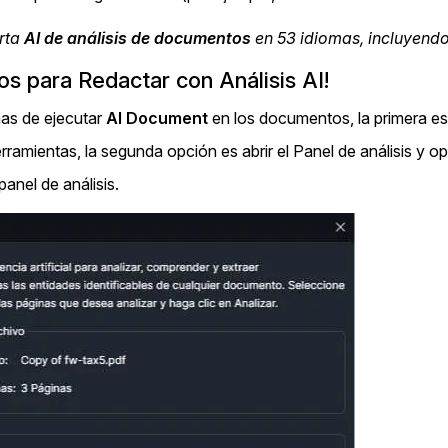
más avanzadas
rta
AI de análisis de documentos
en 53 idiomas, incluyendo
La Venta 
Transcripción y Traducción
sos para Redactar con Análisis AI!
Transcribe y traduce automáticamente
cualquier audio o video de más de 50
as de ejecutar
AI Document
en los documentos, la primera es
TI y Oper
idiomas diferentes, graba subtítulos y más
rramientas, la segunda opción es abrir el Panel de análisis y opr
 panel de análisis.