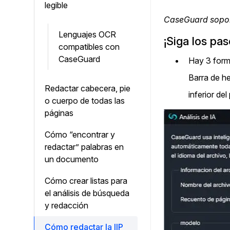
legible
CaseGuard sopo
Lenguajes OCR
¡Siga los pa
compatibles con
CaseGuard
Hay 3 form
Barra de he
Redactar cabecera, pie
inferior del
o cuerpo de todas las
páginas
Cómo “encontrar y
redactar” palabras en
un documento
Cómo crear listas para
el análisis de búsqueda
y redacción
Cómo redactar la IIP