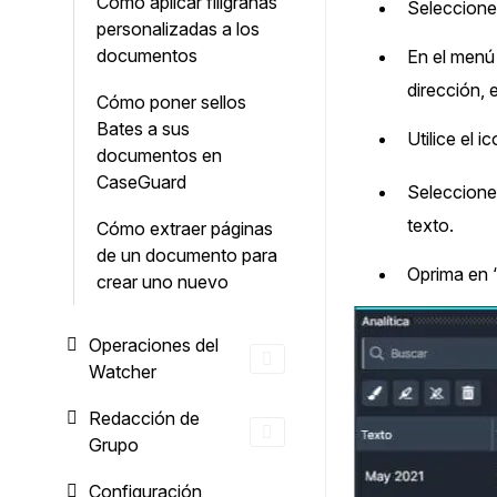
Cómo aplicar filigranas
Seleccione
personalizadas a los
documentos
En el menú
dirección, e
Cómo poner sellos
Bates a sus
Utilice el i
documentos en
CaseGuard
Seleccione 
texto.
Cómo extraer páginas
de un documento para
Oprima en 
crear uno nuevo
Operaciones del
Watcher
Redacción de
Grupo
Configuración