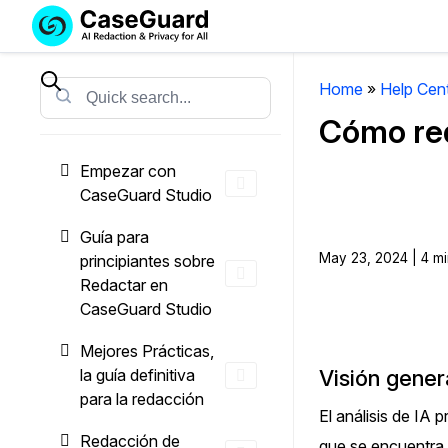
Servicios
Soluciones
SUSCRÍBASE
A
Home
»
Help Cen
Search
CASEGUARD
Cómo red
STUDIO
O
Empezar con
SUBCONTRATE
CaseGuard Studio
CON
NOSOTROS
Guía para
SUS
May 23, 2024 | 4 mi
principiantes sobre
REDACCIONES
Redactar en
CaseGuard Studio
Licencia de CaseGuard Studi
Selecciona un plan que se adapte a tus
Mejores Prácticas,
necesidades
la guía definitiva
Visión gener
para la redacción
El análisis de IA 
Precios de Redacción a Pedi
Redacción de
que se encuentra 