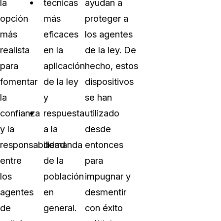
la
técnicas
ayudan a
opción
más
proteger a
más
eficaces
los agentes
realista
en la
de la ley. De
para
aplicación
hecho, estos
fomentar
de la ley
dispositivos
la
y
se han
confianza
respuesta
utilizado
y la
a la
desde
responsabilidad
demanda
entonces
entre
de la
para
los
población
impugnar y
agentes
en
desmentir
de
general.
con éxito