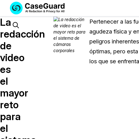
Servicios
Soluciones
La
SUSCRÍBASE
Pertenecer a las fu
A
Search
redacción
agudeza física y em
CASEGUARD
peligros inherente
STUDIO
de
O
óptimas, pero esta
video
SUBCONTRATE
los que se enfrenta
CON
es
NOSOTROS
el
SUS
REDACCIONES
mayor
Licencia de CaseGuard Studi
reto
Selecciona un plan que se adapte a tus
para
necesidades
el
Precios de Redacción a Pedi