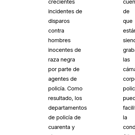
crecientes
cuen
incidentes de
de
disparos
que
contra
está
hombres
sien
inocentes de
grab
raza negra
las
por parte de
cám
agentes de
corp
policía. Como
polic
resultado, los
pue
departamentos
facili
de policía de
la
cuarenta y
cond