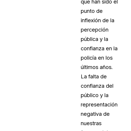
que han sido el
Sobre nosotros
punto de
Más información sobre CaseGuard
al Por Menor
misión
inflexión de la
percepción
aciones
Trabaja con nosotros
pública y la
Únase a nuestro equipo y ayúden
confianza en la
construir el futuro de la redacción
policía en los
últimos años.
Contáctanos
La falta de
Póngase en contacto con nuestro
confianza del
público y la
representación
negativa de
nuestras