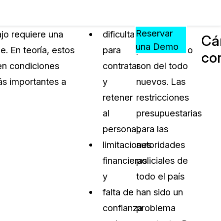
Precios
Recursos
Eventos
APRENDA,
Reservar
ajo requiere una
dificultades
Estos
Cá
CONECTE
una Demo
e. En teoría, estos
para
problemas no
co
?
Y
 en condiciones
contratar
son del todo
CREZCA
oliciales
CON
ás importantes a
y
nuevos. Las
CASEGUARD
retener
restricciones
ación
Preguntas Frecuentes
al
presupuestarias
Explore preguntas frecuentes sobr
personal,
para las
CaseGuard
ón Médica
limitaciones
autoridades
financieras
policiales de
Artículos
n
y
todo el país
Redacte archivos de video con nu
algoritmo mejorado
falta de
han sido un
confianza
problema
no
Casos Practicos