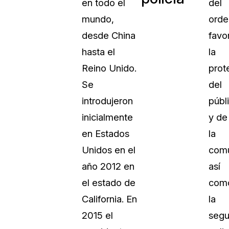
en todo el
del
mundo,
orde
desde China
favo
hasta el
la
Reino Unido.
prot
Se
del
introdujeron
públ
inicialmente
y de
en Estados
la
Unidos en el
comu
año 2012 en
así
el estado de
com
California. En
la
2015 el
segu