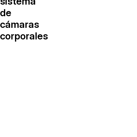
sistema
¿Necesitas redactar una gran cantidad 
archivos? Podemos ayudarte
de
cámaras
corporales