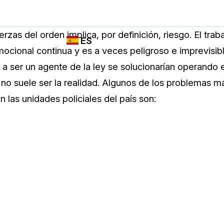
Industrias
FUNCIONES DE
¿QUIÉN
erzas del orden implica, por definición, riesgo. El trab
ES
REDACCIÓN,
UTILIZA
ocional continua y es a veces peligroso e imprevisibl
TRANSCRIPCIÓN
CASEGUARD
English
s a ser un agente de la ley se solucionarían operando
Y TRADUCCIÓN
Cuerpos P
DE CASEGUARD
 no suele ser la realidad. Algunos de los problemas m
Español
STUDIO
n las unidades policiales del país son:
Transport
Redacción de vídeos
Redacte caras, matrículas, pantallas, blocs
de notas y más con un solo clic desde una
La Atenci
cantidad ilimitada de videos
o
Redacción de documentos
Educació
Redacte información de identificación
personal (PII) de miles de archivos PDF,
Excel, Doc, correo electrónico y PST con un
El Gobier
do
solo clic