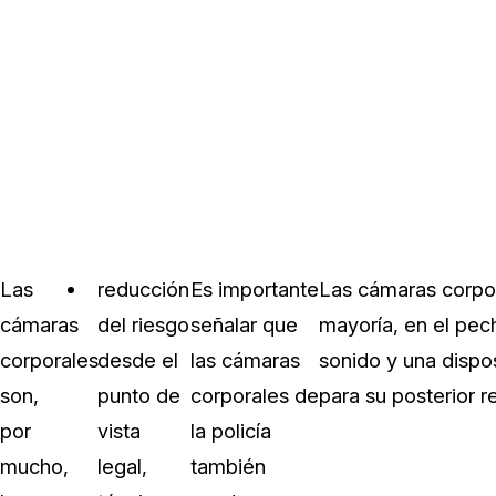
Las
reducción
Es importante
Las cámaras corpor
cámaras
del riesgo
señalar que
mayoría, en el pec
corporales
desde el
las cámaras
sonido y una dispo
son,
punto de
corporales de
para su posterior re
por
vista
la policía
mucho,
legal,
también