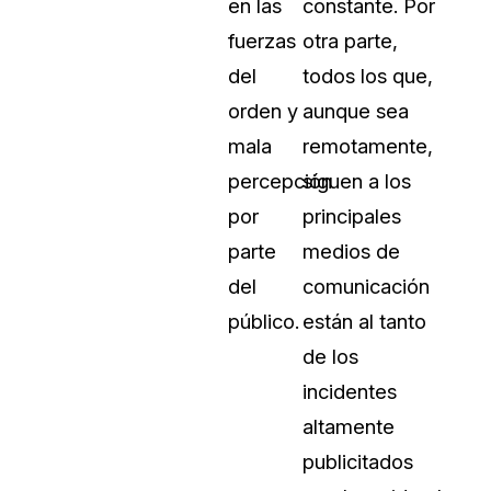
en las
constante. Por
Vea cómo los clientes usan CaseG
fuerzas
otra parte,
rídico
sus necesidades de redacción
del
todos los que,
orden y
aunque sea
 Financieros
Centro de Ayuda
mala
remotamente,
Obtenga respuestas a sus pregunt
CaseGuard
percepción
siguen a los
por
principales
Videoteca
parte
medios de
 Comunicación y
Vea todo lo que puede hacer con
del
comunicación
iento
CaseGuard. Práctica nuevas habili
aprender
público.
están al tanto
de los
e Atención Telefónica
Recomendaciones
incidentes
Historias sobre cómo nuestros clie
altamente
utilizan CaseGuard studio a diario
 Crisis y Las Líneas
publicitados