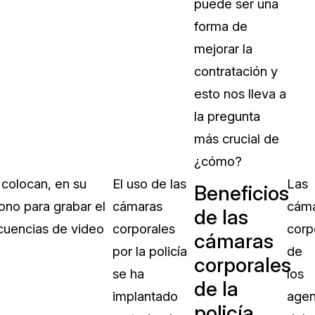
puede ser una
forma de
mejorar la
contratación y
esto nos lleva a
la pregunta
más crucial de
¿cómo?
 colocan, en su
El uso de las
Las
Beneficios
ono para grabar el
cámaras
cám
de las
ecuencias de video
corporales
corp
cámaras
por la policía
de
corporales
se ha
los
de la
implantado
agen
policía