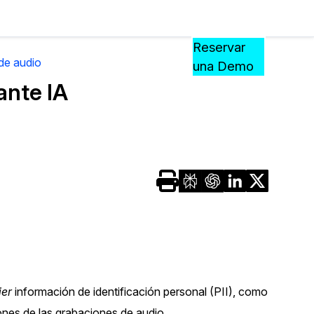
Precios
Recursos
Eventos
APRENDA,
Reservar
CONECTE
de audio
una Demo
?
Y
ante IA
CREZCA
oliciales
CON
CASEGUARD
ación
Preguntas Frecuentes
Explore preguntas frecuentes sobr
CaseGuard
ón Médica
Artículos
n
Redacte archivos de video con nu
algoritmo mejorado
ier
información de identificación personal (PII), como
no
nes de las grabaciones de audio.
Casos Practicos