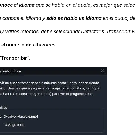
más avanzadas
onoce el idioma
que se habla en el audio, es mejor que selec
La Venta 
o conoce el idioma y
sólo se habla un idioma
en el audio, d
Transcripción y Traducción
Transcribe y traduce automáticamente
ay varios idiomas, debe seleccionar Detectar & Transcribir v
cualquier audio o video de más de 50
TI y Oper
idiomas diferentes, graba subtítulos y más
 el
número de altavoces
.
“
Transcribir
“.