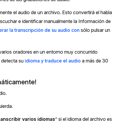
Vea cómo los clientes usan CaseG
ente el audio de un archivo. Esto convertirá el habla
rídico
sus necesidades de redacción
escuchar e identificar manualmente la Información de
rar la transcripción de su audio con
sólo pulsar un
 Financieros
Centro de Ayuda
Obtenga respuestas a sus pregunt
CaseGuard
arios oradores en un entorno muy concurrido
, detecta su
idioma y traduce el audio
a más de 30
Videoteca
 Comunicación y
Vea todo lo que puede hacer con
iento
CaseGuard. Práctica nuevas habili
máticamente!
aprender
io.
e Atención Telefónica
Recomendaciones
uierda.
Historias sobre cómo nuestros clie
utilizan CaseGuard studio a diario
ranscribir varios idiomas
” si el idioma del archivo es
 Crisis y Las Líneas