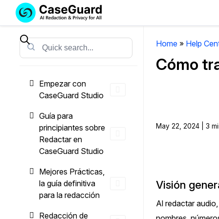
Servicios
Soluciones
SUSCRÍBASE
A
Home
»
Help Cen
Search
CASEGUARD
Cómo tra
STUDIO
O
Empezar con
SUBCONTRATE
CaseGuard Studio
CON
NOSOTROS
Guía para
SUS
May 22, 2024 | 3 mi
principiantes sobre
REDACCIONES
Redactar en
CaseGuard Studio
Licencia de CaseGuard Studi
Selecciona un plan que se adapte a tus
Mejores Prácticas,
necesidades
la guía definitiva
Visión gener
para la redacción
Al redactar audio
Precios de Redacción a Pedi
Redacción de
nombres, números 