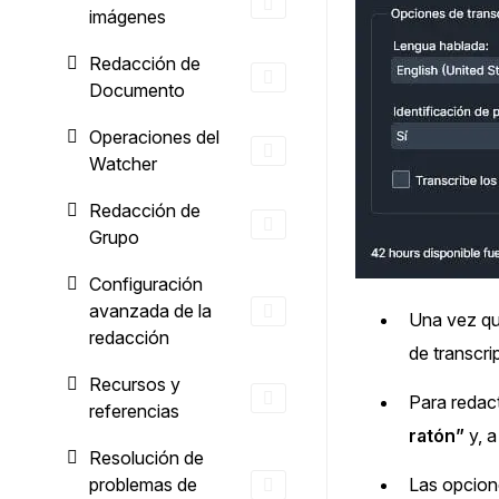
imágenes
Redacción de
Documento
Operaciones del
Watcher
Redacción de
Grupo
Configuración
avanzada de la
Una vez que
redacción
de transcri
Recursos y
Para redact
referencias
ratón”
y, a
Resolución de
problemas de
Las opcion