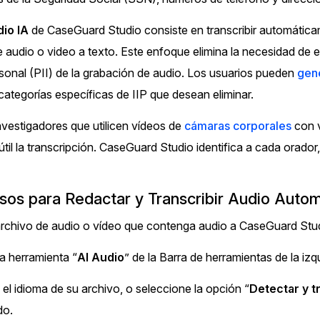
de
io IA
de CaseGuard Studio consiste en transcribir automáticam
Sector Ju
Redacción de audio
 audio o video a texto. Este enfoque elimina la necesidad de 
Redacte información de identificación
rsonal (PII) de la grabación de audio. Los usuarios pueden
gene
personal (PII), como nombres, números de
Servicios
teléfono, direcciones, SSN y más de miles
 categorías específicas de IIP que desean eliminar.
de archivos
nvestigadores que utilicen vídeos de
cámaras corporales
con v
Casinos
til la transcripción. CaseGuard Studio identifica a cada orador
Redacción en Bulto
Redacte automáticamente todo el trabajo
Medios de
atrasado. Use Redacción de Bulto para
Entretenim
asos para Redactar y Transcribir Audio Auto
redactar una cantidad ilimitada de videos,
audios, documentos, e imágenes
rchivo de audio o vídeo que contenga audio a CaseGuard Stud
Centros d
a herramienta “
AI Audio
” de la Barra de herramientas de la izq
Redacción de imágenes
Ahorre el 95% de su tiempo redactando
el idioma de su archivo, o seleccione la opción “
Detectar y t
Centros de
miles de imágenes utilizando las funciones
automáticas de redacción de imágenes de IA
Directas
do.