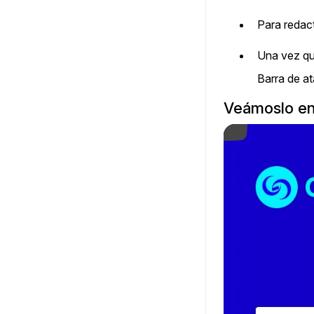
Para redact
Una vez qu
Barra de at
Veámoslo en
Play Video