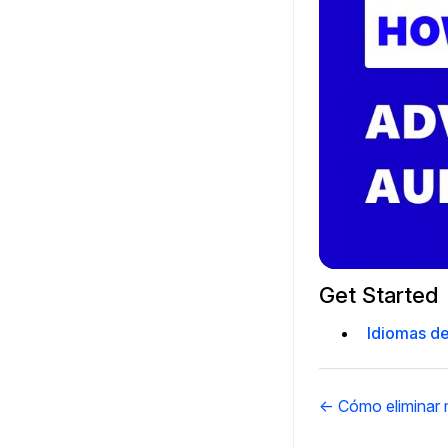
Get Started
Idiomas de
Navegación
← Cómo eliminar m
de