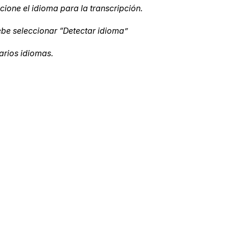
cione el idioma para la transcripción.
Sobre nosotros
Más información sobre CaseGuard
al Por Menor
ebe seleccionar “Detectar idioma”
misión
arios idiomas.
aciones
Trabaja con nosotros
Únase a nuestro equipo y ayúden
construir el futuro de la redacción
Contáctanos
Póngase en contacto con nuestro