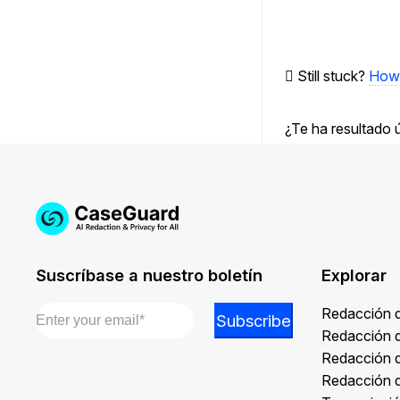
documentos
Still stuck?
How 
¿Te ha resultado ú
Suscríbase a nuestro boletín
Explorar
Email
*
Email
Redacción 
Subscribe
*
Redacción 
*
Redacción 
Redacción 