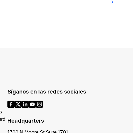
→
Síganos en las redes sociales
s
ard
Headquarters
1700 N Moore St Suite 1701