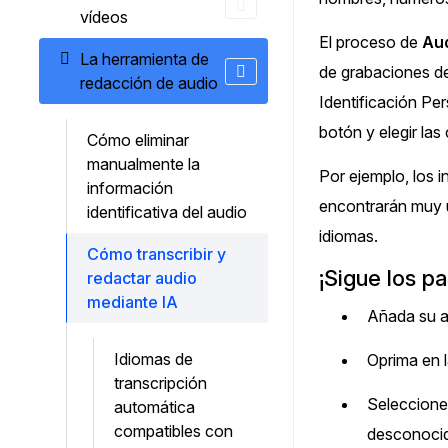
¿Necesitas redactar una gran cantidad 
vídeos
archivos? Podemos ayudarte
El proceso de
Aud
La herramienta de
de grabaciones de
redacción de audio
Identificación Pe
botón y elegir las
Cómo eliminar
manualmente la
Por ejemplo, los i
información
encontrarán muy ú
identificativa del audio
idiomas.
Cómo transcribir y
¡Sigue los p
redactar audio
mediante IA
Añada su a
Idiomas de
Oprima en l
transcripción
Seleccione 
automática
compatibles con
desconoci