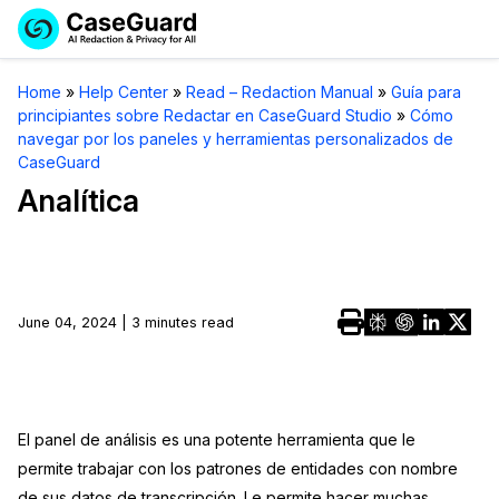
Reservar una
Servicios
Solicitar cotización
Home
»
Help Center
»
Read – Redaction Manual
»
Guía para
Demo
principiantes sobre Redactar en CaseGuard Studio
»
Cómo
navegar por los paneles y herramientas personalizados de
Soluciones
Licencia de CaseGuard Studio
CaseGuard
English
Analítica
Industrias
Precios de Redacción a Pedido
Redacción de vídeos
Español
Precios
Redacción de documentos
Cuerpos Policiales
Recursos
Redacción de audio
Transportación
June 04, 2024 | 3 minutes read
Redacción en Bulto
Eventos
La Atención Médica
Preguntas Frecuentes
Redacción de imágenes
Educación
Artículos
El panel de análisis es una potente herramienta que le
permite trabajar con los patrones de entidades con nombre
Transcripción y Traducción
El Gobierno
Casos Practicos
de sus datos de transcripción. Le permite hacer muchas