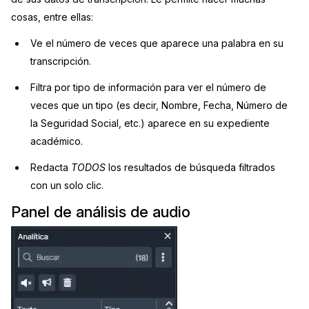
cosas, entre ellas:
Sector Jurídico
Centro de Ayuda
Ve el número de veces que aparece una palabra en su
Servicios Financieros
Videoteca
transcripción.
Filtra por tipo de información para ver el número de
Casinos
Recomendaciones
veces que un tipo (es decir, Nombre, Fecha, Número de
la Seguridad Social, etc.) aparece en su expediente
Medios de Comunicación y
Sobre nosotros
Entretenimiento
académico.
Trabaja con nosotros
Redacta
TODOS
los resultados de búsqueda filtrados
Centros de Atención Telefónica
con un solo clic.
Contáctanos
Centros de Crisis y Las Líneas Directas
Panel de análisis de audio
La Venta al Por Menor
TI y Operaciones