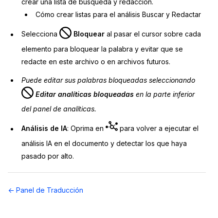
crear una lista de búsqueda y redacción.
Cómo crear listas para el análisis Buscar y Redactar
Selecciona
Bloquear
al pasar el cursor sobre cada
elemento para bloquear la palabra y evitar que se
redacte en este archivo o en archivos futuros.
Puede editar sus palabras bloqueadas seleccionando
Editar analíticas bloqueadas
en la parte inferior
del panel de analíticas.
Análisis de IA
: Oprima en
para volver a ejecutar el
análisis IA en el documento y detectar los que haya
pasado por alto.
Navegación
← Panel de Traducción
de
documentos