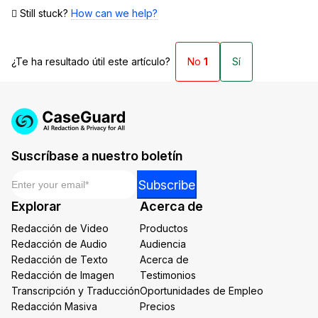
Still stuck?
How can we help?
¿Te ha resultado útil este artículo?
No
1
Sí
Suscríbase a nuestro boletín
Email
*
*
Subscribe
Email
Explorar
Acerca de
Email
Redacción de Video
Productos
Redacción de Audio
Audiencia
Redacción de Texto
Acerca de
Redacción de Imagen
Testimonios
Transcripción y Traducción
Oportunidades de Empleo
Redacción Masiva
Precios