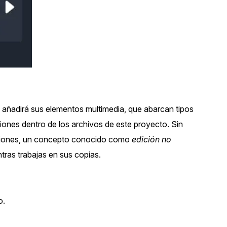
Sobre nosotros
Más información sobre CaseGuard
al Por Menor
misión
aciones
Trabaja con nosotros
Únase a nuestro equipo y ayúden
construir el futuro de la redacción
añadirá sus elementos multimedia, que abarcan tipos
Contáctanos
iones dentro de los archivos de este proyecto. Sin
Póngase en contacto con nuestro
raciones, un concepto conocido como
edición no
tras trabajas en sus copias.
o.