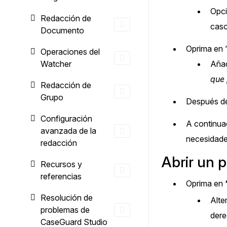
Opci
Redacción de
caso
Documento
Oprima en 
Operaciones del
Watcher
Añad
que 
Redacción de
Grupo
Después de
Configuración
A continuac
avanzada de la
necesidade
redacción
Abrir un 
Recursos y
referencias
Oprima en
Resolución de
Alte
problemas de
dere
CaseGuard Studio