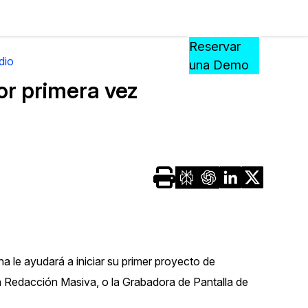
Precios
Recursos
Eventos
APRENDA,
Reservar
CONECTE
dio
una Demo
?
Y
r primera vez
CREZCA
oliciales
CON
CASEGUARD
ación
Preguntas Frecuentes
Explore preguntas frecuentes sobr
CaseGuard
ón Médica
Artículos
n
Redacte archivos de video con nu
na le ayudará a iniciar su primer proyecto de
algoritmo mejorado
na Redacción Masiva, o la Grabadora de Pantalla de
no
Casos Practicos