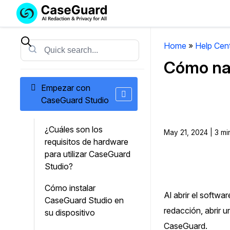
Servicios
Soluciones
SUSCRÍBASE
A
Home
»
Help Cen
Search
CASEGUARD
Cómo nav
STUDIO
O
Empezar con
SUBCONTRATE
CaseGuard Studio
CON
NOSOTROS
¿Cuáles son los
SUS
May 21, 2024 | 3 mi
requisitos de hardware
REDACCIONES
para utilizar CaseGuard
Licencia de CaseGuard Studi
Studio?
Selecciona un plan que se adapte a tus
Cómo instalar
necesidades
Al abrir el softwa
CaseGuard Studio en
redacción, abrir 
su dispositivo
Precios de Redacción a Pedi
CaseGuard.