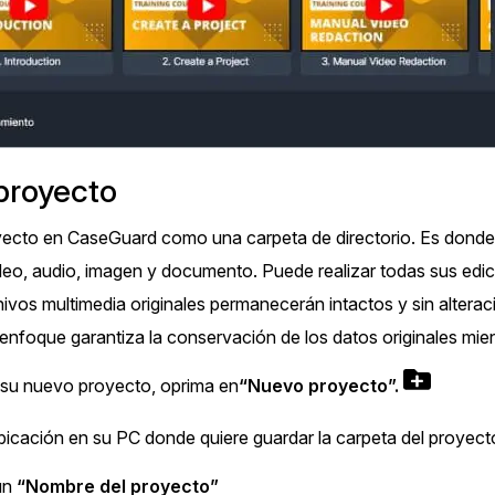
más avanzadas
La Venta 
Transcripción y Traducción
Transcribe y traduce automáticamente
cualquier audio o video de más de 50
TI y Oper
idiomas diferentes, graba subtítulos y más
proyecto
ecto en CaseGuard como una carpeta de directorio. Es donde 
deo, audio, imagen y documento. Puede realizar todas sus edic
ivos multimedia originales permanecerán intactos y sin alte
 enfoque garantiza la conservación de los datos originales mien
 su nuevo proyecto, oprima en
“Nuevo proyecto”.
bicación en su PC donde quiere guardar la carpeta del proyect
un
“Nombre del proyecto”