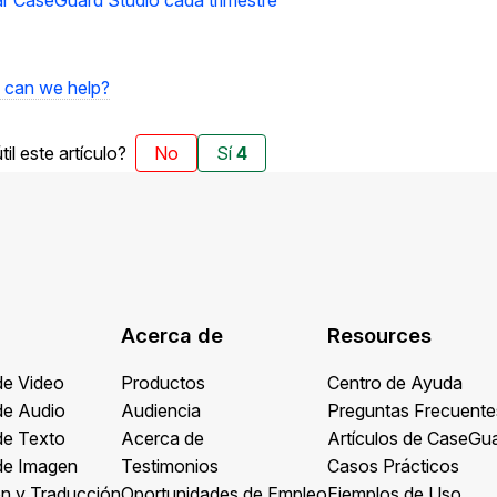
r CaseGuard Studio cada trimestre
can we help?
til este artículo?
No
Sí
4
Acerca de
Resources
de Video
Productos
Centro de Ayuda
de Audio
Audiencia
Preguntas Frecuente
de Texto
Acerca de
Artículos de CaseGu
de Imagen
Testimonios
Casos Prácticos
ón y Traducción
Oportunidades de Empleo
Ejemplos de Uso