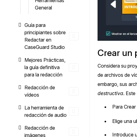
Herramientas
General
Guía para
principiantes sobre
Redactar en
CaseGuard Studio
Crear un 
Mejores Prácticas,
Considera su proy
la guía definitiva
para la redacción
de archivos de ví
embargo, sus arch
Redacción de
destructiva
. Este
vídeos
Para Crear
La herramienta de
redacción de audio
Elige una u
Redacción de
Introduce 
imágenes