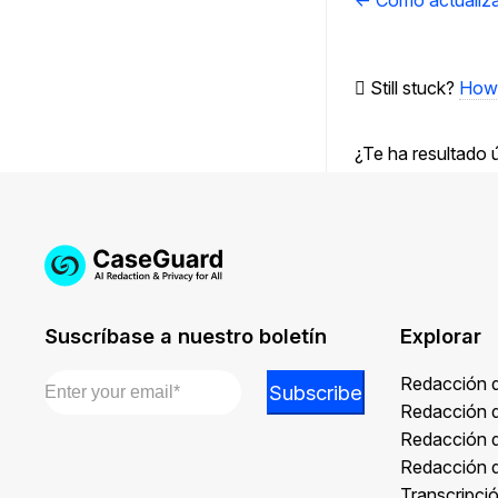
← Cómo actualiza
de
documentos
Still stuck?
How 
¿Te ha resultado ú
Suscríbase a nuestro boletín
Explorar
Email
*
*
Redacción 
Subscribe
Email
Redacción 
*
Redacción 
Redacción 
Transcripci