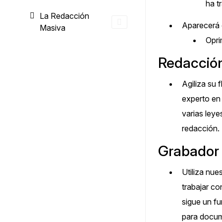
ha t
La Redacción
Aparecerá e
Masiva
Opri
Redacció
Agiliza su
experto en 
varias leye
redacción.
Grabador 
Utiliza nue
trabajar c
sigue un fu
para docum