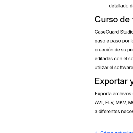
detallado d
Curso de 
CaseGuard Studio 
paso a paso por l
creación de su pr
editadas con el s
utilizar el softwa
Exportar 
Exporta archivos
AVI, FLV, MKV, M
a diferentes nece
Navegación