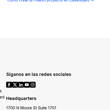
Cómo crear un nuevo proyecto en CaseGuard →
Síganos en las redes sociales
s
ard
Headquarters
1700 N Moore St Suite 1701