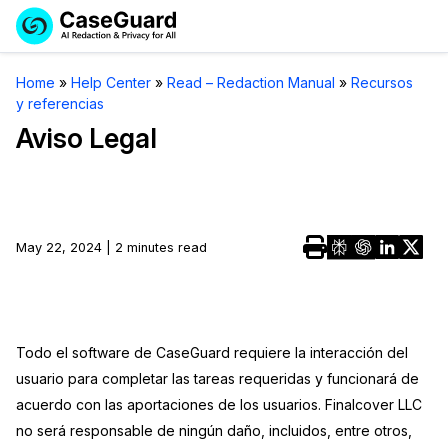
Reservar una
Servicios
Solicitar cotización
Home
»
Help Center
»
Read – Redaction Manual
»
Recursos
Demo
y referencias
Soluciones
Licencia de CaseGuard Studio
Aviso Legal
English
Industrias
Precios de Redacción a Pedido
Redacción de vídeos
Español
Precios
Redacción de documentos
Cuerpos Policiales
May 22, 2024 | 2 minutes read
Recursos
Redacción de audio
Transportación
Redacción en Bulto
Eventos
La Atención Médica
Preguntas Frecuentes
Todo el software de CaseGuard requiere la interacción del
usuario para completar las tareas requeridas y funcionará de
Redacción de imágenes
Educación
Artículos
acuerdo con las aportaciones de los usuarios. Finalcover LLC
Transcripción y Traducción
El Gobierno
no será responsable de ningún daño, incluidos, entre otros,
Casos Practicos