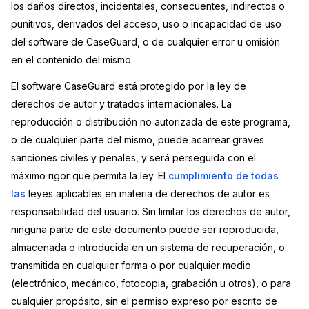
los daños directos, incidentales, consecuentes, indirectos o
Sector Jurídico
Centro de Ayuda
punitivos, derivados del acceso, uso o incapacidad de uso
del software de CaseGuard, o de cualquier error u omisión
Servicios Financieros
Videoteca
en el contenido del mismo.
El software CaseGuard está protegido por la ley de
Casinos
Recomendaciones
derechos de autor y tratados internacionales. La
reproducción o distribución no autorizada de este programa,
Medios de Comunicación y
Sobre nosotros
Entretenimiento
o de cualquier parte del mismo, puede acarrear graves
sanciones civiles y penales, y será perseguida con el
Trabaja con nosotros
Centros de Atención Telefónica
máximo rigor que permita la ley. El
cumplimiento de todas
las
leyes aplicables en materia de derechos de autor es
Contáctanos
Centros de Crisis y Las Líneas Directas
responsabilidad del usuario. Sin limitar los derechos de autor,
ninguna parte de este documento puede ser reproducida,
La Venta al Por Menor
almacenada o introducida en un sistema de recuperación, o
transmitida en cualquier forma o por cualquier medio
TI y Operaciones
(electrónico, mecánico, fotocopia, grabación u otros), o para
cualquier propósito, sin el permiso expreso por escrito de