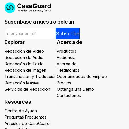
Suscríbase a nuestro boletín
Email
*
Email
Subscribe
Email
Explorar
Acerca de
Email
Redacción de Video
Productos
Redacción de Audio
Audiencia
Redacción de Texto
Acerca de
Redacción de Imagen
Testimonios
Transcripción y Traducción
Oportunidades de Empleo
Redacción Masiva
Precios
Servicios de Redacción
Obtenga una Demo
Contáctenos
Resources
Centro de Ayuda
Preguntas Frecuentes
Artículos de CaseGuard