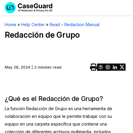
Reservar una
Servicios
Solicitar cotización
Home
»
Help Center
»
Read – Redaction Manual
Demo
Redacción de Grupo
Soluciones
Licencia de CaseGuard Studio
English
Industrias
Precios de Redacción a Pedido
Redacción de vídeos
Español
May 28, 2024 | 2 minutes read
Precios
Redacción de documentos
Cuerpos Policiales
Recursos
Redacción de audio
Transportación
¿Qué es el Redacción de Grupo?
Redacción en Bulto
Eventos
La Atención Médica
Preguntas Frecuentes
La función Redacción de Grupo es una herramienta de
Redacción de imágenes
Educación
Artículos
colaboración en equipo que le permite trabajar con su
equipo en una carpeta específica que contiene una
Transcripción y Traducción
El Gobierno
Casos Practicos
colección de diferentes archivos multimedia, incluidos