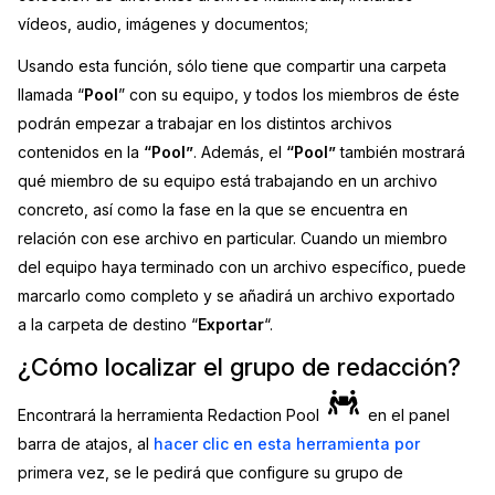
vídeos, audio, imágenes y documentos;
Sector Jurídico
Centro de Ayuda
Usando esta función, sólo tiene que compartir una carpeta
Servicios Financieros
Videoteca
llamada “
Pool
” con su equipo, y todos los miembros de éste
podrán empezar a trabajar en los distintos archivos
Casinos
Recomendaciones
contenidos en la
“Pool”
. Además, el
“Pool”
también mostrará
qué miembro de su equipo está trabajando en un archivo
Medios de Comunicación y
Sobre nosotros
concreto, así como la fase en la que se encuentra en
Entretenimiento
relación con ese archivo en particular. Cuando un miembro
Trabaja con nosotros
del equipo haya terminado con un archivo específico, puede
Centros de Atención Telefónica
marcarlo como completo y se añadirá un archivo exportado
Contáctanos
a la carpeta de destino “
Exportar
“.
Centros de Crisis y Las Líneas Directas
¿Cómo localizar el grupo de redacción?
La Venta al Por Menor
Encontrará la herramienta Redaction Pool
en el panel
TI y Operaciones
barra de atajos, al
hacer clic en esta herramienta por
primera vez, se le pedirá que configure su grupo de