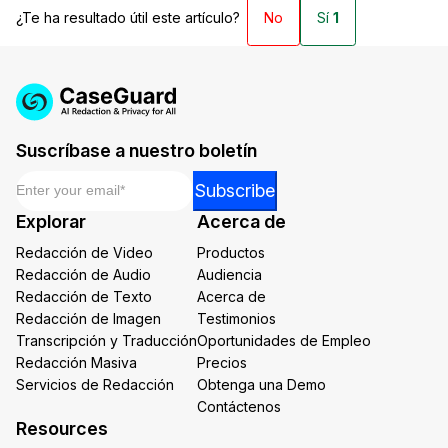
¿Te ha resultado útil este artículo?
No
Sí
1
Suscríbase a nuestro boletín
Email
*
Email
Subscribe
*
Explorar
Acerca de
Email
Redacción de Video
Productos
Redacción de Audio
Audiencia
Redacción de Texto
Acerca de
Redacción de Imagen
Testimonios
Transcripción y Traducción
Oportunidades de Empleo
Redacción Masiva
Precios
Servicios de Redacción
Obtenga una Demo
Contáctenos
Resources