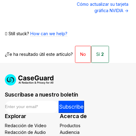
de
Cómo actualizar su tarjeta
documentos
gráfica NVIDIA →
Still stuck?
How can we help?
¿Te ha resultado útil este artículo?
No
Sí
2
Suscríbase a nuestro boletín
Email
*
Email
Subscribe
Email
Explorar
Acerca de
Email
Redacción de Video
Productos
Redacción de Audio
Audiencia