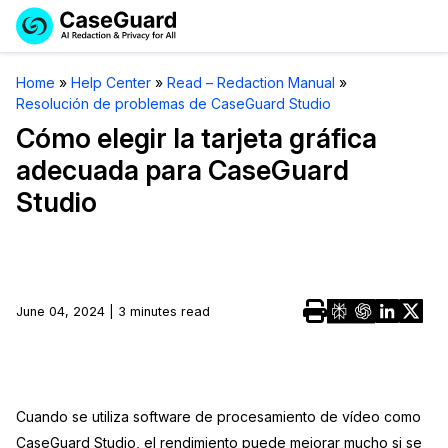
Reservar una
Servicios
Solicitar cotización
Home
»
Help Center
»
Read – Redaction Manual
»
Demo
Resolución de problemas de CaseGuard Studio
Soluciones
Licencia de CaseGuard Studio
Cómo elegir la tarjeta gráfica
English
adecuada para CaseGuard
Industrias
Precios de Redacción a Pedido
Redacción de vídeos
Studio
Español
Precios
Redacción de documentos
Cuerpos Policiales
Recursos
Redacción de audio
Transportación
June 04, 2024 | 3 minutes read
Redacción en Bulto
Eventos
La Atención Médica
Preguntas Frecuentes
Redacción de imágenes
Educación
Artículos
Cuando se utiliza software de procesamiento de vídeo como
Transcripción y Traducción
El Gobierno
Casos Practicos
CaseGuard Studio, el rendimiento puede mejorar mucho si se