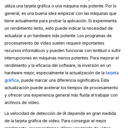
utiliza una tarjeta gráfica o una máquina más potente. Por lo
Sector Jurídico
Centro de Ayuda
general, es una buena idea empezar con las máquinas que
tiene actualmente para probar la aplicación. Si experimenta
Servicios Financieros
Videoteca
un rendimiento lento, esto puede indicar la necesidad de
actualizar a un hardware más potente. Los programas de
Casinos
Recomendaciones
procesamiento de vídeo suelen requerir importantes
recursos informáticos y pueden funcionar con lentitud o sufrir
Medios de Comunicación y
Sobre nosotros
Entretenimiento
interrupciones en máquinas menos potentes. Para mejorar el
rendimiento y la eficacia del software, la inversión en un
Trabaja con nosotros
Centros de Atención Telefónica
hardware mejor, especialmente la actualización de la
tarjeta
gráfica
, puede marcar una diferencia significativa. Esta
Contáctanos
Centros de Crisis y Las Líneas Directas
actualización puede acelerar los tiempos de procesamiento
y ofrecer una experiencia general más fluida al trabajar con
La Venta al Por Menor
archivos de vídeo.
La velocidad de detección de IA depende en gran medida
TI y Operaciones
de la tarjeta gráfica de vídeo. Para conseguir el mejor