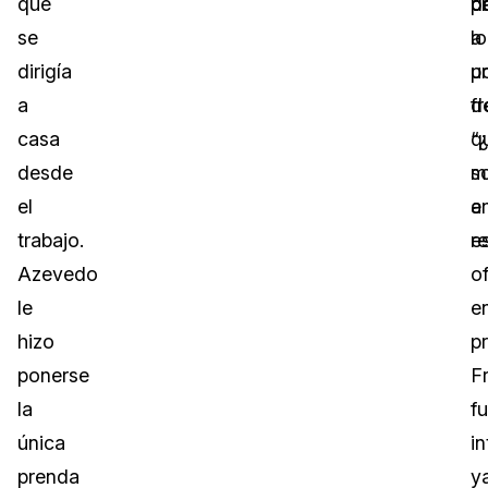
que
d
p
c
se
lo
a
dirigía
p
u
a
f
d
casa
q
“
desde
s
m
el
e
a
trabajo.
re
e
Azevedo
of
le
e
hizo
p
ponerse
Fr
la
f
única
in
prenda
y