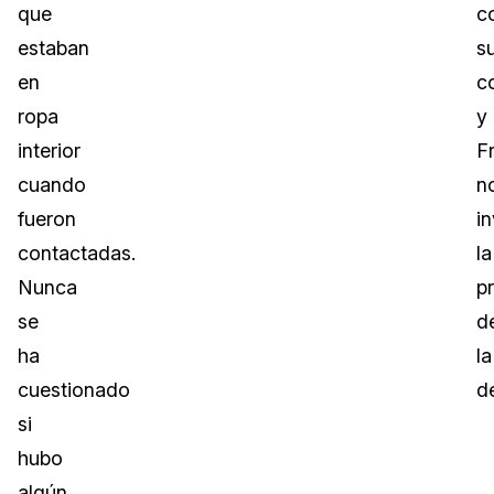
que
c
estaban
s
en
c
ropa
y
interior
Fr
cuando
n
fueron
i
contactadas.
la
Nunca
p
se
d
ha
la
cuestionado
d
si
hubo
algún