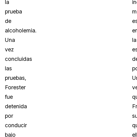
la
i
prueba
m
de
e
alcoholemia.
e
Una
la
vez
e
concluidas
d
las
po
pruebas,
U
Forester
v
fue
q
detenida
Fr
por
s
conducir
q
bajo
el