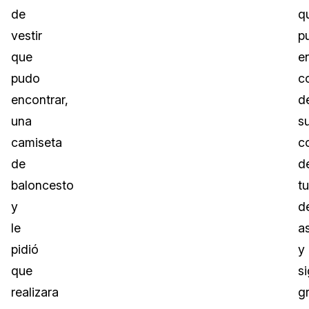
de
q
vestir
p
que
e
pudo
c
encontrar,
d
una
s
camiseta
c
de
d
baloncesto
t
y
d
le
a
pidió
y
que
s
realizara
g