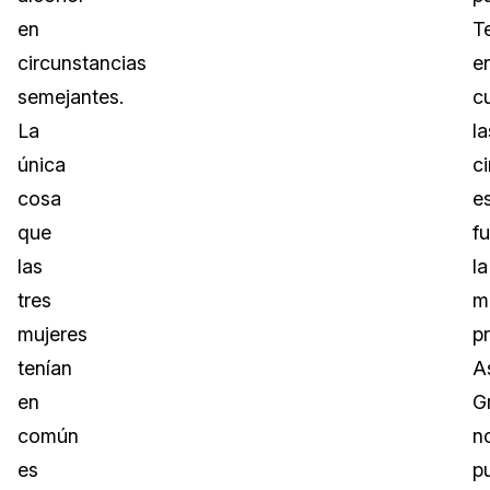
en
T
circunstancias
e
semejantes.
c
La
la
única
c
cosa
e
que
f
las
la
tres
m
mujeres
pr
tenían
A
en
G
común
n
es
p