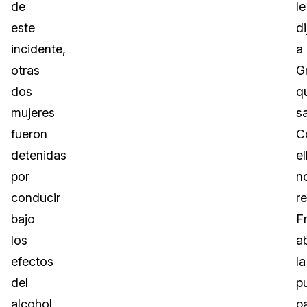
de
le
este
di
incidente,
a
otras
G
dos
q
mujeres
sa
fueron
C
detenidas
el
por
n
conducir
r
bajo
Fr
los
a
efectos
la
del
p
alcohol
p