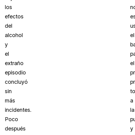
los
n
efectos
e
del
u
alcohol
el
y
b
el
p
extraño
el
episodio
p
concluyó
pr
sin
t
más
a
incidentes.
la
Poco
p
después
y