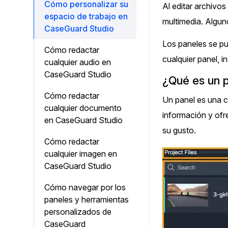
Cómo personalizar su
¿Necesitas redactar una gran cantidad 
Al editar archivo
archivos? Podemos ayudarte
espacio de trabajo en
multimedia. Algun
CaseGuard Studio
Los paneles se pu
Cómo redactar
cualquier panel, i
cualquier audio en
CaseGuard Studio
¿Qué es un 
Cómo redactar
Un panel es una c
cualquier documento
información y ofr
en CaseGuard Studio
su gusto.
Cómo redactar
cualquier imagen en
CaseGuard Studio
Cómo navegar por los
paneles y herramientas
personalizados de
CaseGuard