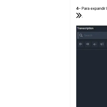
4
– Para expandir 
.