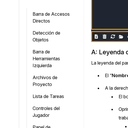
Barra de Accesos
Directos
Detección de
Objetos
A: Leyenda d
Barra de
Herramientas
La leyenda del pan
Izquierda
El “
Nombre
Archivos de
Proyecto
A la derech
Lista de Tareas
El b
Controles del
Opri
Jugador
trab
Panel de