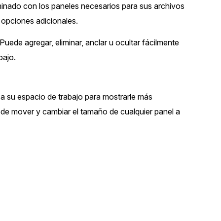
rminado con los paneles necesarios para sus archivos
Vea cómo los clientes usan CaseG
opciones adicionales.
rídico
sus necesidades de redacción
ede agregar, eliminar, anclar u ocultar fácilmente
 Financieros
Centro de Ayuda
bajo.
Obtenga respuestas a sus pregunt
CaseGuard
a su espacio de trabajo para mostrarle más
Videoteca
de mover y cambiar el tamaño de cualquier panel a
 Comunicación y
Vea todo lo que puede hacer con
iento
CaseGuard. Práctica nuevas habili
aprender
e Atención Telefónica
Recomendaciones
Historias sobre cómo nuestros clie
utilizan CaseGuard studio a diario
 Crisis y Las Líneas