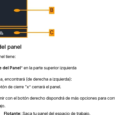
más avanzadas
La Venta 
Transcripción y Traducción
Transcribe y traduce automáticamente
cualquier audio o video de más de 50
TI y Oper
idiomas diferentes, graba subtítulos y más
el panel
el tiene:
 del Panel
” en la parte superior izquierda
a, encontrará (de derecha a izquierda):
otón de cierre “x” cerrará el panel.
mir con el botón derecho dispondrá de más opciones para contr
ajo.
Flotante
: Saca tu panel del espacio de trabajo.