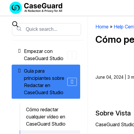
Servicios
Soluciones
SUSCRÍBASE
A
Home
»
Help Cen
Search
CASEGUARD
Cómo per
STUDIO
O
Empezar con
SUBCONTRATE
CaseGuard Studio
CON
NOSOTROS
Guía para
SUS
June 04, 2024 | 3 m
principiantes sobre
REDACCIONES
Redactar en
CaseGuard Studio
Licencia de CaseGuard Studi
Selecciona un plan que se adapte a tus
Cómo redactar
necesidades
Sobre Vista
cualquier vídeo en
CaseGuard Studio
CaseGuard Studio 
Precios de Redacción a Pedi