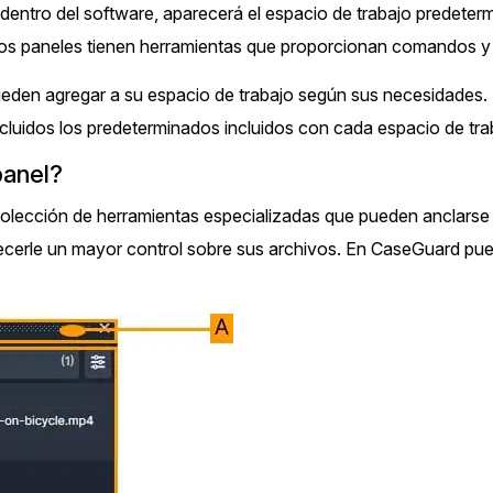
de
s dentro del software, aparecerá el espacio de trabajo predete
os paneles tienen herramientas que proporcionan comandos y 
Sector Ju
Redacción de audio
eden agregar a su espacio de trabajo según sus necesidades. Pu
Redacte información de identificación
personal (PII), como nombres, números de
Servicios
ncluidos los predeterminados incluidos con cada espacio de tra
teléfono, direcciones, SSN y más de miles
de archivos
panel?
Casinos
olección de herramientas especializadas que pueden anclarse 
Redacción en Bulto
ecerle un mayor control sobre sus archivos. En CaseGuard pue
Redacte automáticamente todo el trabajo
Medios de
atrasado. Use Redacción de Bulto para
Entretenim
redactar una cantidad ilimitada de videos,
audios, documentos, e imágenes
Centros d
Redacción de imágenes
Ahorre el 95% de su tiempo redactando
Centros de
miles de imágenes utilizando las funciones
automáticas de redacción de imágenes de IA
Directas