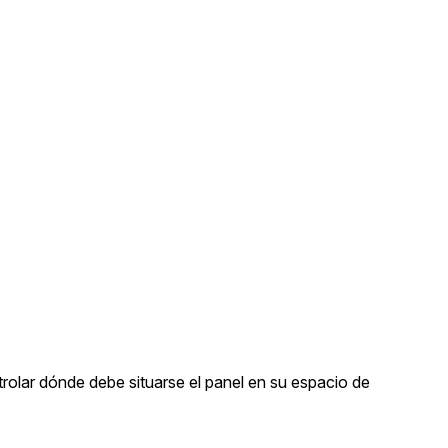
Sobre nosotros
Más información sobre CaseGuard
al Por Menor
misión
aciones
Trabaja con nosotros
Únase a nuestro equipo y ayúden
construir el futuro de la redacción
Contáctanos
Póngase en contacto con nuestro
olar dónde debe situarse el panel en su espacio de