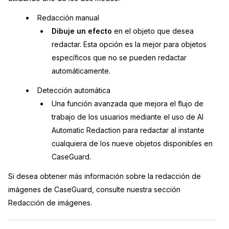
Sector Jurídico
Centro de Ayuda
Redacción manual
Dibuje un efecto
en el objeto que desea
Servicios Financieros
Videoteca
redactar. Esta opción es la mejor para objetos
específicos que no se pueden redactar
Casinos
Recomendaciones
automáticamente.
Detección automática
Medios de Comunicación y
Sobre nosotros
Entretenimiento
Una función avanzada que mejora el flujo de
trabajo de los usuarios mediante el uso de AI
Trabaja con nosotros
Centros de Atención Telefónica
Automatic Redaction para redactar al instante
cualquiera de los nueve objetos disponibles en
Contáctanos
Centros de Crisis y Las Líneas Directas
CaseGuard.
Si desea obtener más información sobre la redacción de
La Venta al Por Menor
imágenes de CaseGuard, consulte nuestra sección
Redacción de imágenes.
TI y Operaciones