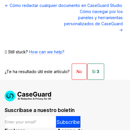
Navegación
← Cómo redactar cualquier documento en CaseGuard Studio
de
Cómo navegar por los
documentos
paneles y herramientas
personalizados de CaseGuard
→
Still stuck?
How can we help?
¿Te ha resultado útil este artículo?
No
Sí
3
Suscríbase a nuestro boletín
Email
*
*
Subscribe
Email