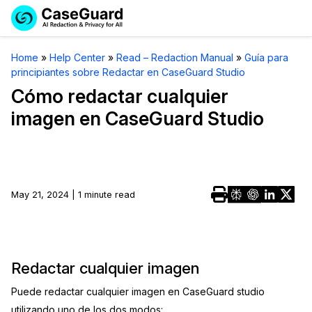
Reservar una
Servicios
Solicitar cotización
Home
»
Help Center
»
Read – Redaction Manual
»
Guía para
Demo
principiantes sobre Redactar en CaseGuard Studio
Soluciones
Licencia de CaseGuard Studio
Cómo redactar cualquier
English
imagen en CaseGuard Studio
Industrias
Precios de Redacción a Pedido
Redacción de vídeos
Español
Precios
Redacción de documentos
Cuerpos Policiales
Recursos
Redacción de audio
May 21, 2024 | 1 minute read
Transportación
Redacción en Bulto
Eventos
La Atención Médica
Preguntas Frecuentes
Redacción de imágenes
Educación
Redactar cualquier imagen
Artículos
Puede redactar cualquier imagen en CaseGuard studio
Transcripción y Traducción
El Gobierno
Casos Practicos
utilizando uno de los dos modos: