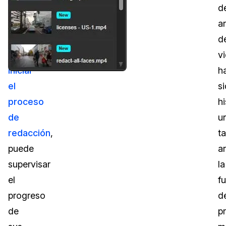
el
d
botón
a
Iniciar
d
para
v
iniciar
h
el
s
proceso
h
de
u
redacción
,
t
puede
a
supervisar
la
el
f
progreso
d
de
p