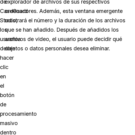
de
explorador de archivos de sus respectivos
CaseGuard
ordenadores. Además, esta ventana emergente
Studio,
mostrará el número y la duración de los archivos
los
que se han añadido. Después de añadidos los
usuarios
archivos de video, el usuario puede decidir qué
deben
objetos o datos personales desea eliminar.
hacer
clic
en
el
botón
de
procesamiento
masivo
dentro