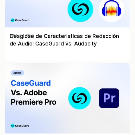
Desglose de Características de Redacción
July 16, 2026
de Audio: CaseGuard vs. Audacity