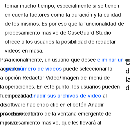
tomar mucho tiempo, especialmente si se tienen
Sector Jurídico
Centro de Ayuda
en cuenta factores como la duración y la calidad
de los mismos. Es por eso que la funcionalidad de
Servicios Financieros
Videoteca
procesamiento masivo de CaseGuard Studio
Casinos
Recomendaciones
ofrece a los usuarios la posibilidad de redactar
videos en masa.
Medios de Comunicación y
Sobre nosotros
Entretenimiento
Para
Adicionalmente, un usuario que desee
eliminar un
C
acceder
gran número de videos
puede seleccionar la
Trabaja con nosotros
d
Centros de Atención Telefónica
a
opción Redactar Video/Imagen del menú de
l
Contáctanos
d
la
operaciones. En este punto, los usuarios pueden
Centros de Crisis y Las Líneas Directas
funcionalidad
empezar a
añadir sus archivos de video
al
La Venta al Por Menor
de
software haciendo clic en el botón Añadir
procesamiento
Archivos dentro de la ventana emergente de
TI y Operaciones
masivo
procesamiento masivo, que les llevará al