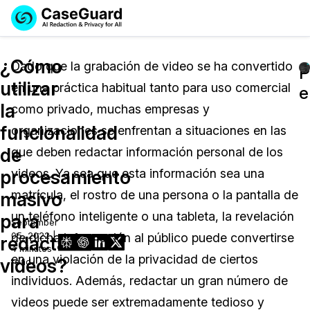
Reservar una
Servicios
Solicitar cotización
¿Cómo
Demo
Dado que la grabación de video se ha convertido
P
utilizar
en una práctica habitual tanto para uso comercial
Soluciones
e
Licencia de CaseGuard Studio
la
como privado, muchas empresas y
English
Industrias
Precios de Redacción a Pedido
Redacción de vídeos
funcionalidad
organizaciones se enfrentan a situaciones en las
Español
de
que deben redactar información personal de los
Precios
Redacción de documentos
Cuerpos Policiales
procesamiento
videos. Ya sea que esta información sea una
Recursos
Redacción de audio
matrícula, el rostro de una persona o la pantalla de
Transportación
masivo
un teléfono inteligente o una tableta, la revelación
para
September
Redacción en Bulto
Eventos
La Atención Médica
Preguntas Frecuentes
05, 2022 |
de dicha información al público puede convertirse
redactar
4 minutes
en una violación de la privacidad de ciertos
videos?
Redacción de imágenes
read
Educación
Artículos
individuos. Además, redactar un gran número de
Transcripción y Traducción
El Gobierno
Casos Practicos
videos puede ser extremadamente tedioso y