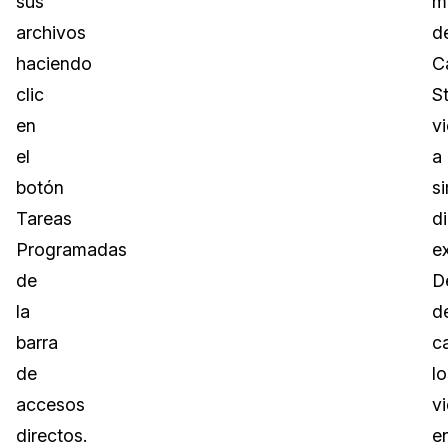
sus
m
archivos
d
haciendo
C
clic
S
en
v
el
a
botón
si
Tareas
d
Programadas
e
de
D
la
d
barra
c
de
lo
accesos
v
directos.
e