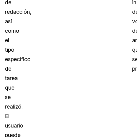
de
i
redacción,
d
así
v
como
d
el
a
tipo
q
específico
s
de
p
tarea
que
se
realizó.
El
usuario
puede