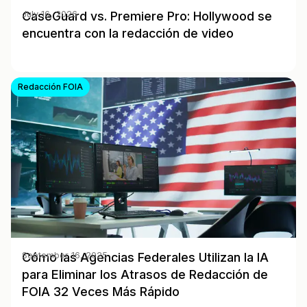
CaseGuard vs. Premiere Pro: Hollywood se
July 16, 2026
encuentra con la redacción de video
Redacción FOIA
Cómo las Agencias Federales Utilizan la IA
September 16, 2025
para Eliminar los Atrasos de Redacción de
FOIA 32 Veces Más Rápido