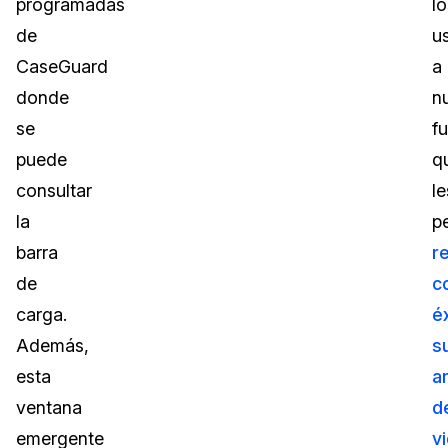
programadas
lo
de
u
CaseGuard
a
donde
n
se
f
puede
q
consultar
le
la
p
barra
r
de
c
carga.
é
Además,
s
esta
a
ventana
d
emergente
v