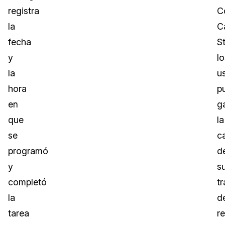
registra
C
la
C
fecha
S
y
lo
la
u
hora
p
en
g
que
la
se
c
programó
d
y
s
completó
t
la
d
tarea
r