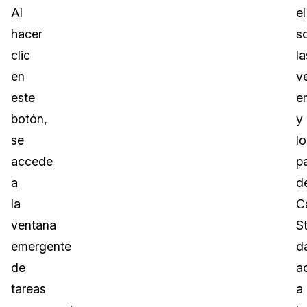
Al
el
hacer
s
clic
la
en
v
este
e
botón,
y
se
lo
accede
p
a
d
la
C
ventana
S
emergente
d
de
a
tareas
a