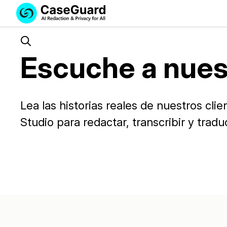
Servicios
Soluciones
SUSCRÍBASE
A
Search
Escuche a nues
CASEGUARD
STUDIO
O
SUBCONTRATE
Lea las historias reales de nuestros cl
CON
NOSOTROS
Studio para redactar, transcribir y tradu
SUS
REDACCIONES
Licencia de CaseGuard Studi
Selecciona un plan que se adapte a tus
necesidades
Precios de Redacción a Pedi