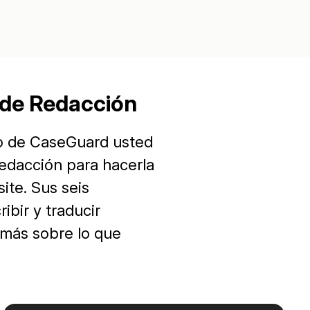
más avanzadas
La Venta 
Transcripción y Traducción
Transcribe y traduce automáticamente
cualquier audio o video de más de 50
TI y Oper
idiomas diferentes, graba subtítulos y más
 de Redacción
o de CaseGuard usted
redacción para hacerla
ite. Sus seis
ibir y traducir
 más sobre lo que