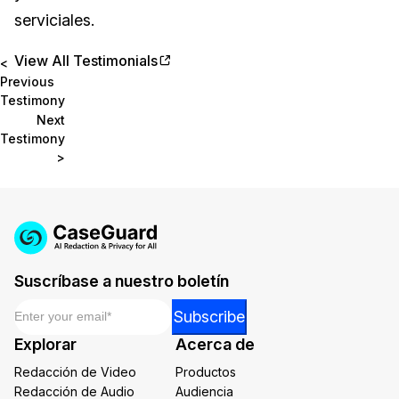
serviciales.
View All Testimonials
<
Previous
Testimony
Next
Testimony
>
Suscríbase a nuestro boletín
Email
*
*
Subscribe
Email
Explorar
Acerca de
Email
Redacción de Video
Productos
Redacción de Audio
Audiencia