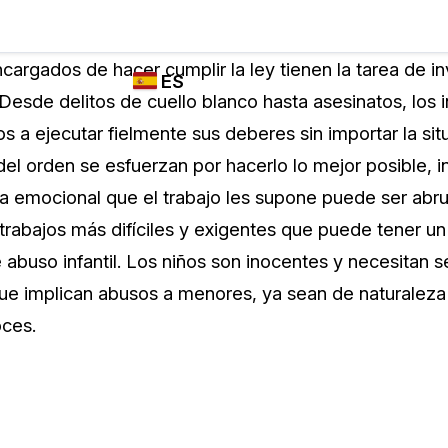
Industrias
FUNCIONES DE
¿QUIÉN
cargados de hacer cumplir la ley tienen la tarea de in
ES
REDACCIÓN,
UTILIZA
 Desde delitos de cuello blanco hasta asesinatos, los 
TRANSCRIPCIÓN
CASEGUARD
English
s a ejecutar fielmente sus deberes sin importar la si
Y TRADUCCIÓN
Cuerpos P
DE CASEGUARD
el orden se esfuerzan por hacerlo lo mejor posible, in
Español
STUDIO
ga emocional que el trabajo les supone puede ser ab
Transport
Redacción de vídeos
trabajos más difíciles y exigentes que puede tener un
Redacte caras, matrículas, pantallas, blocs
 abuso infantil. Los niños son inocentes y necesitan s
de notas y más con un solo clic desde una
La Atenci
cantidad ilimitada de videos
que implican abusos a menores, ya sean de naturaleza 
o
oces.
Redacción de documentos
Educació
Redacte información de identificación
personal (PII) de miles de archivos PDF,
Excel, Doc, correo electrónico y PST con un
El Gobier
do
solo clic