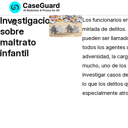
Servicios
Soluciones
Investigaciones
SUSCRÍBASE
Los funcionarios en
A
Search
sobre
miríada de delitos.
CASEGUARD
pueden ser llamado
STUDIO
maltrato
O
todos los agentes d
infantil
SUBCONTRATE
adversidad, la car
CON
mucho, uno de los 
NOSOTROS
SUS
investigar casos de
REDACCIONES
lo que los delitos 
Licencia de CaseGuard Studi
especialmente atr
Selecciona un plan que se adapte a tus
necesidades
Precios de Redacción a Pedi