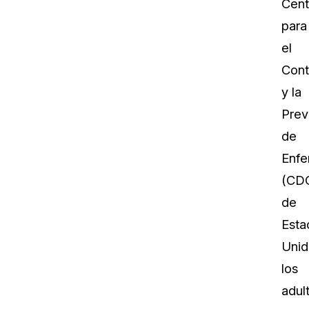
Cent
para
el
Cont
y la
Prev
de
Enf
(CD
de
Esta
Unid
los
adul