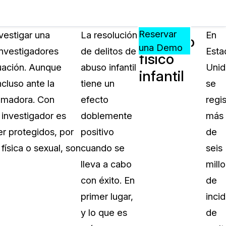
Precios
Recursos
Eventos
APRENDA,
Reservar
vestigar una
La resolución
En
Maltrato
CONECTE
una Demo
investigadores
de delitos de
Esta
físico
?
Y
tuación. Aunque
abuso infantil
Unid
CREZCA
infantil
oliciales
CON
cluso ante la
tiene un
se
CASEGUARD
rumadora. Con
efecto
regi
ación
Preguntas Frecuentes
 investigador es
doblemente
más
Explore preguntas frecuentes sobr
er protegidos, por
positivo
de
CaseGuard
ón Médica
física o sexual, son
cuando se
seis
lleva a cabo
mill
Artículos
n
con éxito. En
de
Redacte archivos de video con nu
algoritmo mejorado
primer lugar,
inci
y lo que es
de
no
Casos Practicos