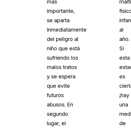
más
malt
Vea cómo los clientes usan CaseG
importante,
físic
rídico
sus necesidades de redacción
se aparta
infan
inmediatamente
al
 Financieros
Centro de Ayuda
del peligro al
año.
Obtenga respuestas a sus pregunt
CaseGuard
niño que está
Si
sufriendo los
esta
Videoteca
malos tratos
esta
 Comunicación y
Vea todo lo que puede hacer con
y se espera
es
iento
CaseGuard. Práctica nuevas habili
aprender
que evite
ciert
futuros
¡hay
e Atención Telefónica
Recomendaciones
abusos. En
una
Historias sobre cómo nuestros clie
segundo
med
utilizan CaseGuard studio a diario
 Crisis y Las Líneas
lugar, el
de