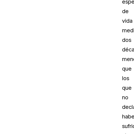
espe
de
vida
med
dos
déc
men
que
los
que
no
decl
habe
sufr