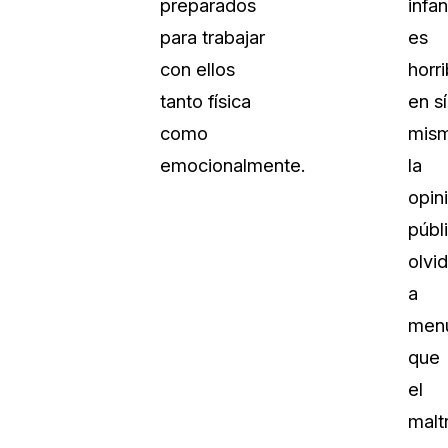
preparados
infan
para trabajar
es
con ellos
horri
tanto física
en sí
como
mis
emocionalmente.
la
opin
públ
olvi
a
men
que
el
malt