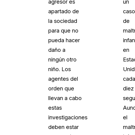
agresor es
un
Sobre nosotros
apartado de
caso
Más información sobre CaseGuard
al Por Menor
misión
la sociedad
de
para que no
malt
aciones
Trabaja con nosotros
pueda hacer
infan
Únase a nuestro equipo y ayúden
daño a
en
construir el futuro de la redacción
ningún otro
Esta
niño. Los
Unid
Contáctanos
agentes del
cad
Póngase en contacto con nuestro
orden que
diez
llevan a cabo
segu
estas
Aun
investigaciones
el
deben estar
malt