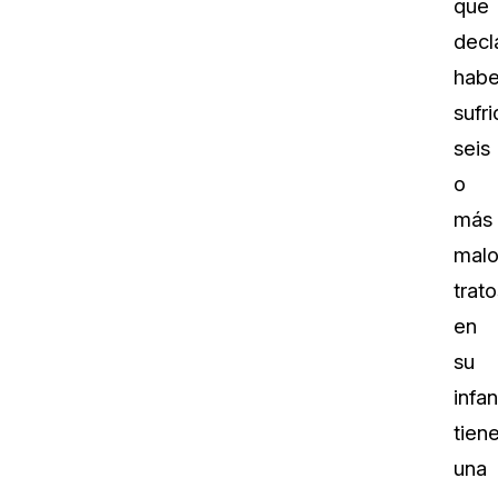
que
decl
habe
sufr
seis
o
más
malo
trato
en
su
infan
tien
una