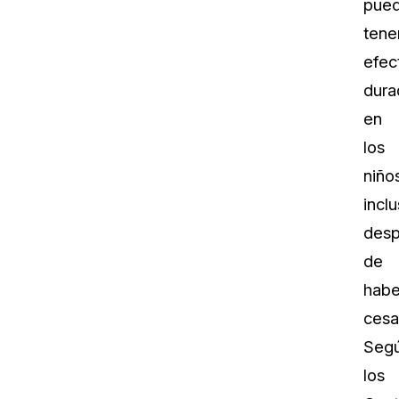
pue
tene
efec
dura
en
los
niño
incl
des
de
habe
cesa
Seg
los