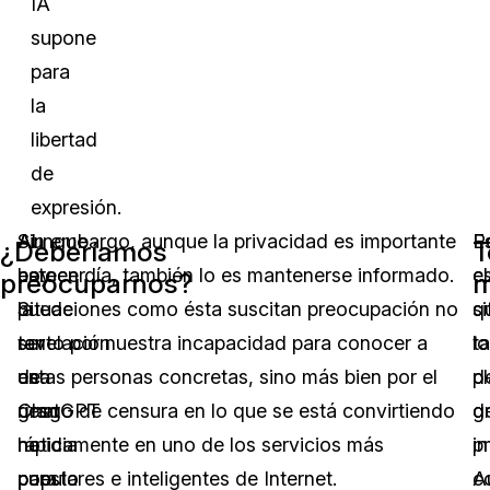
IA
supone
para
la
libertad
de
expresión.
Al
Aunque
Sin embargo, aunque la privacidad es importante
E
P
¿Deberíamos
T
parecer,
esto
hoy en día, también lo es mantenerse informado.
c
e
preocuparnos?
m
la
puede
Situaciones como ésta suscitan preocupación no
q
s
revelación
ser
tanto por nuestra incapacidad para conocer a
lo
t
de
una
estas personas concretas, sino más bien por el
d
p
ChatGPT
gran
riesgo de censura en lo que se está convirtiendo
d
g
ha
noticia
rápidamente en uno de los servicios más
p
i
puesto
para
populares e inteligentes de Internet.
c
A