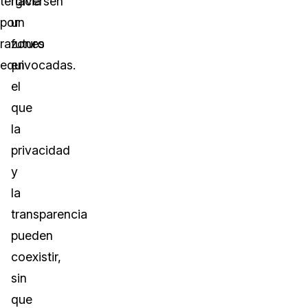
tergiversen
hacia
por
un
razones
futuro
equivocadas.
en
el
que
la
privacidad
y
la
transparencia
pueden
coexistir,
sin
que