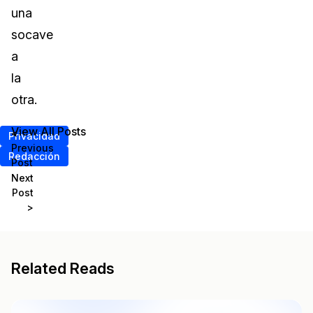
una
socave
a
la
otra.
View All Posts
<
Privacidad
Previous
Redacción
Post
Next
Post
>
Related Reads