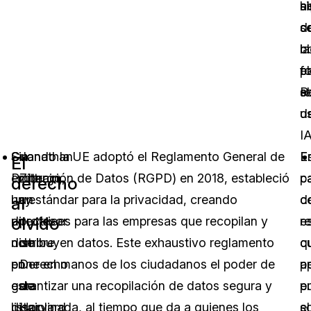
s
h
a
s
d
c
b
la
c
p
f
el
el
R
se
us
d
IA
Sin
Cuando la UE adoptó el Reglamento General de
Jonathan
E
E
El
embargo,
Protección de Datos (RGPD) en 2018, estableció
Zittrain,
p
c
derecho
hay
un estándar para la privacidad, creando
un
d
c
al
olvido
un
directrices para las empresas que recopilan y
profesor
r
e
nombre
distribuyen datos. Este exhaustivo reglamento
de
q
c
en
pone en manos de los ciudadanos el poder de
Derecho
a
p
esta
garantizar una recopilación de datos segura y
de
e
p
lista
disciplinada, al tiempo que da a quienes los
Harvard
el
so