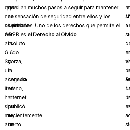
que
recopilan muchos pasos a seguir para mantener
que
ar
la
no
una sensación de seguridad entre ellos y los
se
1
s
sorprende
ciudadanos. Uno de los derechos que permite el
centra
d
d
en
GDPR es
en
el Derecho al Olvido
.
lo
s
absoluto.
la
d
d
Guido
IA
or
e
Scorza,
y
e
vi
un
la
u
d
abogado
censura
se
R
italiano,
en
d
L
ha
Internet,
p
ú
sido
publicó
p
e
muy
recientemente
a
s
abierto
un
lo
si