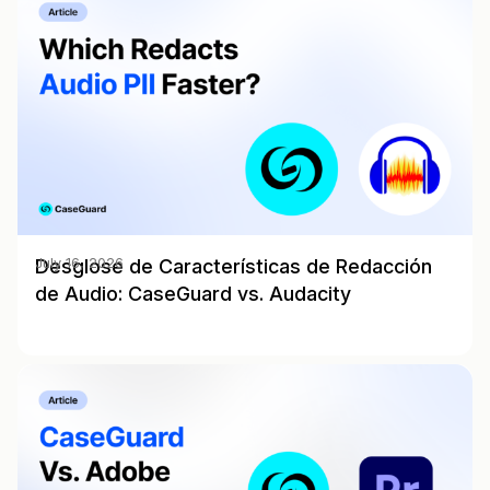
Desglose de Características de Redacción
July 16, 2026
de Audio: CaseGuard vs. Audacity