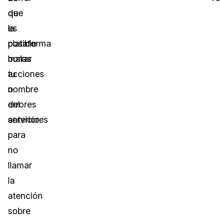
que
de
es
la
posible
plataforma
borrar
malas
tu
acciones
nombre
o
del
errores
servicio.
anteriores
para
no
llamar
la
atención
sobre