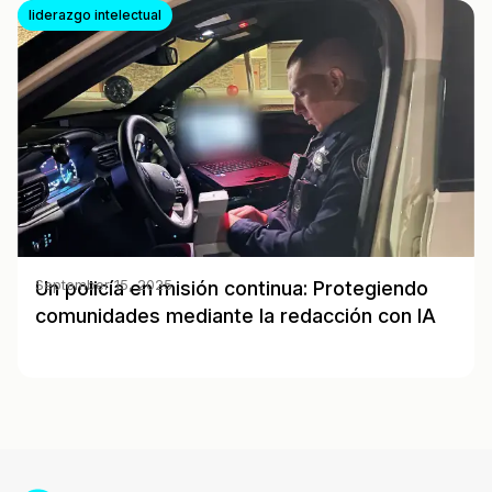
liderazgo intelectual
Un policía en misión continua: Protegiendo
September 15, 2025
comunidades mediante la redacción con IA