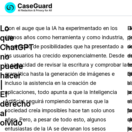
Reservar una
Servicios
Solicitar cotización
Lo
Demo
Con el auge que la IA ha experimentado en los
H
El
D
que
últimos años como herramienta y como industria,
p
d
q
Soluciones
Licencia de CaseGuard Studio
ChatGPT
la cantidad de posibilidades que ha presentado a
s
d
s
English
Industrias
Precios de Redacción a Pedido
Redacción de vídeos
no
los usuarios ha crecido exponencialmente. Desde
d
e
d
Español
puede
la capacidad de revisar la escritura y comprobar la
e
f
e
Precios
Redacción de documentos
Cuerpos Policiales
hacer
gramática hasta la generación de imágenes e
q
in
C
Recursos
Redacción de audio
incluso la asistencia en la creación de
al
a
h
Transportación
|
aplicaciones, todo apunta a que la Inteligencia
p
lo
s
El
Redacción en Bulto
Eventos
La Atención Médica
Preguntas Frecuentes
Artificial seguirá rompiendo barreras que la
al
u
e
derecho
sociedad creía imposibles hace tan solo unos
f
lo
p
al
Redacción de imágenes
Educación
Artículos
años. Pero, a pesar de todo esto, algunos
c
q
si
olvido
Transcripción y Traducción
El Gobierno
Casos Practicos
entusiastas de la IA se devanan los sesos
p
ll
e