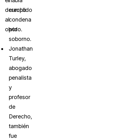
el
había
derecho
cumplido
al
condena
olvido.
por
soborno.
Jonathan
Turley,
abogado
penalista
y
profesor
de
Derecho,
también
fue