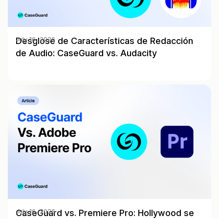
Desglose de Características de Redacción
July 16, 2026
de Audio: CaseGuard vs. Audacity
CaseGuard vs. Premiere Pro: Hollywood se
July 16, 2026