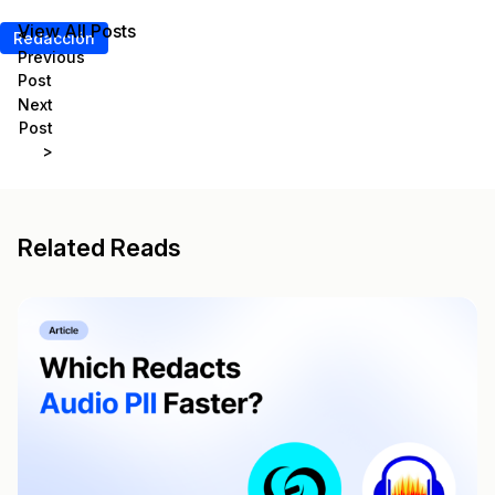
View All Posts
<
Redacción
Previous
Post
Next
Post
>
Related Reads