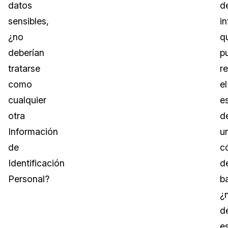
datos
d
sensibles,
i
¿no
q
deberían
p
tratarse
re
como
el
cualquier
e
otra
d
Información
u
de
c
Identificación
d
Personal?
ba
¿
d
e