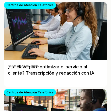
Centros de Atención Telefónica
¿La clave para optimizar el servicio al
September 16, 2025
cliente? Transcripción y redacción con IA
Centros de Atención Telefónica