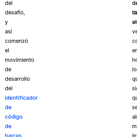
del
d
d
desafío,
t
d
y
e
a
así
ve
comenzó
c
el
e
movimiento
ho
de
lo
desarrollo
q
del
si
identificador
q
de
s
código
a
de
m
barras
,
i