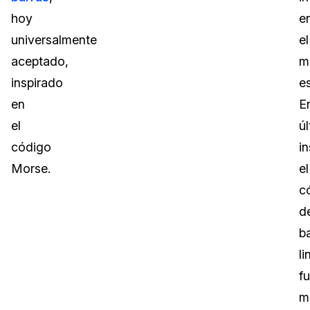
hoy
e
universalmente
el
aceptado,
m
inspirado
e
en
E
el
ú
código
in
Morse.
el
c
d
b
li
f
m