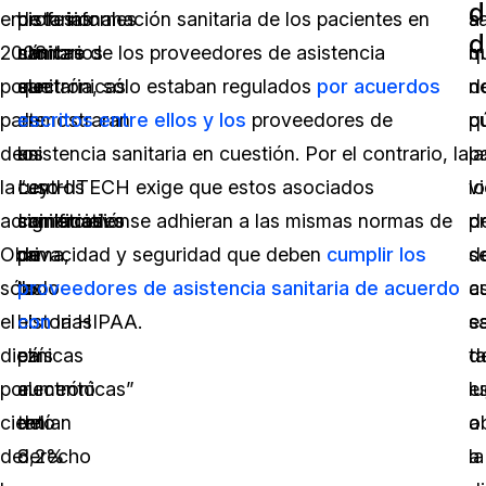
d
en
profesionales
historias
de la información sanitaria de los pacientes en
sa
a
d
2008
sanitarios
clínicas
nombre de los proveedores de asistencia
q
m
por
que
electrónicas
sanitaria, sólo estaban regulados
por acuerdos
n
d
parte
demostraran
en
escritos entre ellos y los
proveedores de
p
q
de
un
los
asistencia sanitaria en cuestión. Por el contrario, la
la
p
la
“uso
centros
Ley HITECH exige que estos asociados
v
lo
administración
significativo
sanitarios
comerciales se adhieran a las mismas normas de
d
p
Obama,
de
de
privacidad y seguridad que deben
cumplir los
s
d
sólo
las
todo
proveedores de asistencia sanitaria de acuerdo
c
a
el
historias
el
con
la HIPAA.
e
sa
diez
clínicas
país
d
t
por
electrónicas”
aumentó
l
e
ciento
tenían
del
a
o
de
derecho
3,2%
la
a