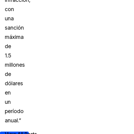
con
una
sanción
máxima
de
1.5
millones
de
dólares
en
un
período
anual.”