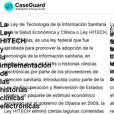
Reservar una
Servicios
Solicitar cotización
La
Demo
La Ley de Tecnología de la Información Sanitaria
L
¿
¿
Ley
para la Salud Económica y Clínica o Ley HITECH,
t
Soluciones
e
i
Licencia de CaseGuard Studio
HITECH
por sus siglas, es una ley federal que fue
d
English
l
t
Industrias
Precios de Redacción a Pedido
Redacción de vídeos
y
t
l
aprobada para promover la adopción de la
la
Español
d
L
la
tecnología de la información sanitaria, en
i
Precios
Redacción de documentos
Cuerpos Policiales
l
H
implementación
particular el uso de EHRs o historias clínicas
sa
i
Recursos
Redacción de audio
electrónicas por parte de los proveedores de
s
Transportación
de
s
atención sanitaria. Introducida como parte de la
d
las
Redacción en Bulto
Eventos
La Atención Médica
Preguntas Frecuentes
Ley de Recuperación y Reinversión de Estados
c
historias
Unidos, un paquete de estímulo económico
el
clínicas
Redacción de imágenes
Educación
Artículos
aprobado por el gobierno de Obama en 2009, la
a
electrónicas
Transcripción y Traducción
El Gobierno
Casos Practicos
Ley HITECH eliminó ciertas lagunas contenidas
r