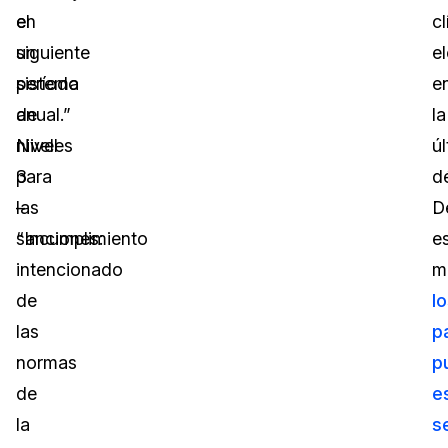
el
en
cl
siguiente
un
e
sistema
período
e
de
anual.”
la
niveles
Nivel
ú
para
3
d
las
–
D
sanciones:
“Incumplimiento
e
intencionado
m
de
l
las
p
normas
p
de
e
la
s