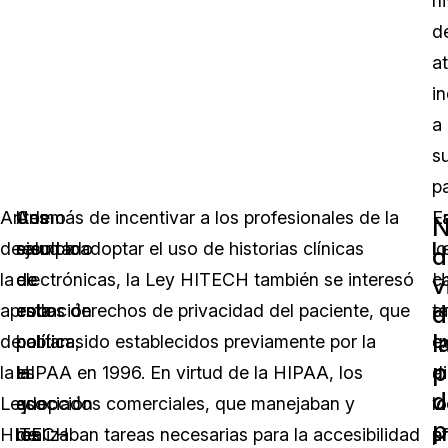
ni
d
a
in
a
s
p
Antes
Un
Como
Además de incentivar a los profesionales de la
L
E
N
de
ejemplo
resultado
salud a adoptar el uso de historias clínicas
L
lo
d
la
de
de
electrónicas, la Ley HITECH también se interesó
H
c
v
d
aprobación
esta
esta
en los derechos de privacidad del paciente, que
t
e
l
de
política
política,
habían sido establecidos previamente por la
e
q
p
la
es
la
HIPAA en 1996. En virtud de la HIPAA, los
a
d
d
Ley
que
adopción
asociados comerciales, que manejaban y
lo
v
p
HITECH
los
de
realizaban tareas necesarias para la accesibilidad
p
a