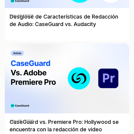
Desglose de Características de Redacción
July 16, 2026
de Audio: CaseGuard vs. Audacity
CaseGuard vs. Premiere Pro: Hollywood se
July 16, 2026
encuentra con la redacción de video