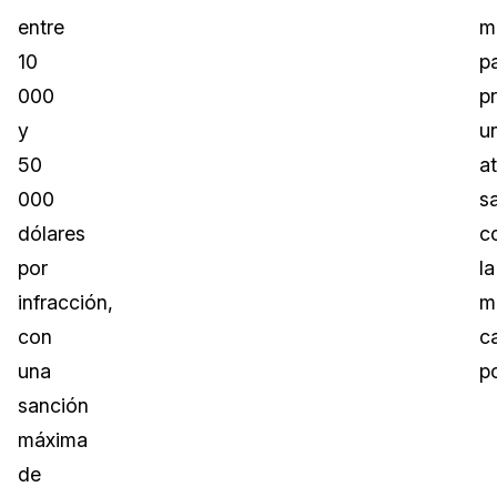
entre
m
10
p
000
p
y
u
50
a
000
sa
dólares
c
por
la
infracción,
m
con
c
una
po
sanción
máxima
de