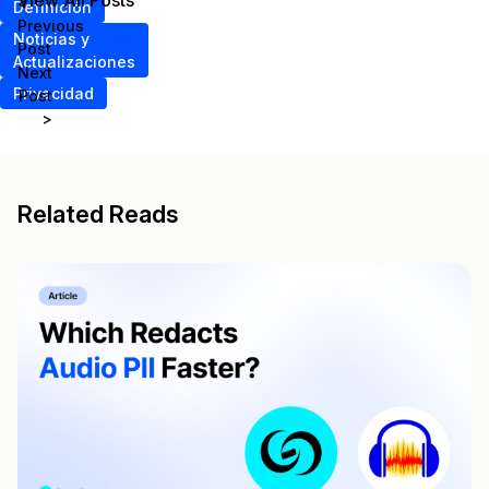
View All Posts
<
Definición
Previous
Noticias y
Post
Actualizaciones
Next
Privacidad
Post
>
Related Reads