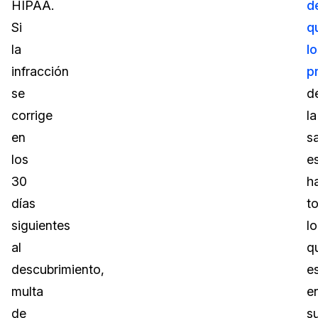
HIPAA.
d
Si
q
la
l
infracción
p
se
d
corrige
la
en
s
los
e
30
h
días
t
siguientes
lo
al
q
descubrimiento,
e
multa
e
de
s