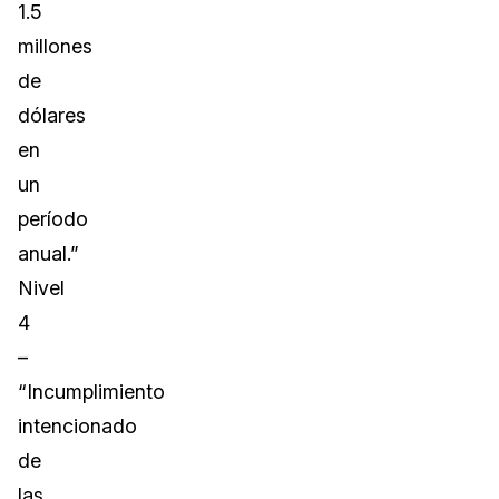
1.5
millones
de
dólares
en
un
período
anual.”
Nivel
4
–
“Incumplimiento
intencionado
de
las