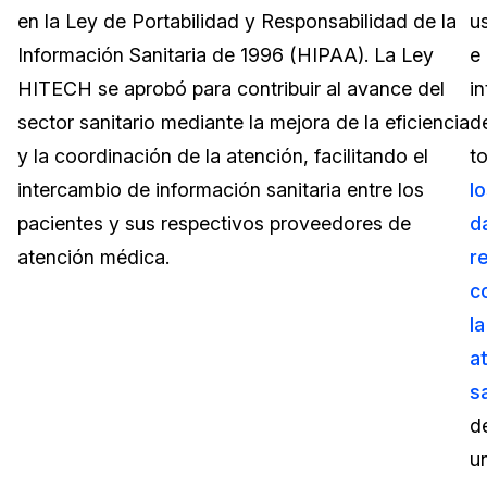
en la Ley de Portabilidad y Responsabilidad de la
u
Sector Jurídico
Centro de Ayuda
Información Sanitaria de 1996 (HIPAA). La Ley
e
HITECH se aprobó para contribuir al avance del
i
Servicios Financieros
Videoteca
sector sanitario mediante la mejora de la eficiencia
d
Casinos
Recomendaciones
y la coordinación de la atención, facilitando el
t
intercambio de información sanitaria entre los
l
Medios de Comunicación y
Sobre nosotros
Entretenimiento
pacientes y sus respectivos proveedores de
d
atención médica.
r
Trabaja con nosotros
Centros de Atención Telefónica
c
Contáctanos
la
Centros de Crisis y Las Líneas Directas
a
La Venta al Por Menor
sa
d
TI y Operaciones
u