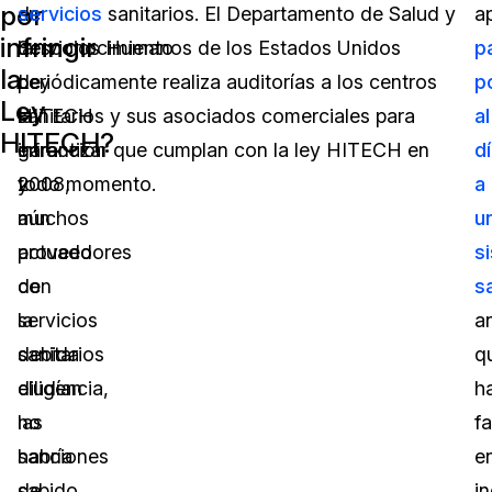
por
de
en
servicios
sanitarios. El Departamento de Salud y
a
infringir
la
desconocimiento
Servicios Humanos de los Estados Unidos
p
la
Ley
de
periódicamente realiza auditorías a los centros
p
Ley
HITECH
la
sanitarios y sus asociados comerciales para
al
HITECH?
en
infracción
garantizar que cumplan con la ley HITECH en
d
2008,
y
todo momento.
a
muchos
aún
u
proveedores
actuado
s
de
con
s
servicios
la
a
sanitarios
debida
q
eludían
diligencia,
h
las
no
fa
sanciones
habría
e
de
sabido
in