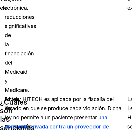
electrónica.
a
e
reducciones
significativas
de
la
financiación
del
Medicaid
y
Medicare.
Antes
Nivel
La Ley HITECH es aplicada por la fiscalía del
L
¿Cuáles
de
1
estado en que se produce cada violación. Dicha
L
son
la
–
ley no permite a un paciente presentar
una
H
las
sanciones
aprobación
“Actuando
demanda privada contra un proveedor de
s