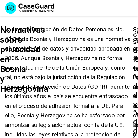
Reservar una
Servicios
Solicitar cotización
Normativas
Demo
La Ley de Protección de Datos Personales No.
S
E
sobre
49/06 de Bosnia y Herzegovina es una normativa
L
c
Soluciones
s
Licencia de CaseGuard Studio
privacidad
de protección de datos y privacidad aprobada en
d
al
English
d
Industrias
Precios de Redacción a Pedido
Redacción de vídeos
en
l
2006. Aunque Bosnia y Herzegovina no forma
P
a
Español
t
Bosnia
parte actualmente de la Unión Europea y, como
d
d
Precios
Redacción de documentos
Cuerpos Policiales
“
y
tal, no está bajo la jurisdicción de la Regulación
D
la
d
Recursos
Redacción de audio
General de Protección de Datos (GDPR), durante
P
n
Transportación
Herzegovina
d
los últimos años el país se encuentra enfrascado
N
el
Redacción en Bulto
Eventos
y
La Atención Médica
Preguntas Frecuentes
en el proceso de adhesión formal a la UE. Para
4
á
“
ello, Bosnia y Herzegovina se ha esforzado por
d
d
Redacción de imágenes
Educación
Artículos
d
armonizar su legislación actual con la de la UE,
B
a
d
Transcripción y Traducción
El Gobierno
Casos Practicos
incluidas las leyes relativas a la protección de
y
m