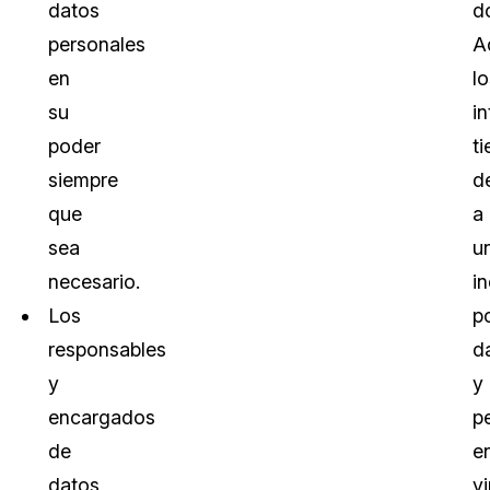
datos
dó
personales
A
en
lo
su
i
poder
t
siempre
d
que
a
sea
u
necesario.
i
Los
p
responsables
d
y
y
encargados
pe
de
e
datos
vi