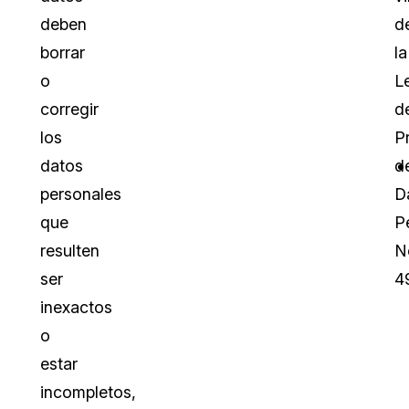
deben
d
borrar
la
o
L
corregir
d
los
P
datos
d
personales
D
que
P
resulten
N
ser
4
inexactos
o
estar
incompletos,