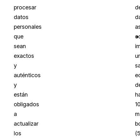
procesar
d
datos
d
personales
as
que
c
sean
i
exactos
u
y
s
auténticos
e
y
d
están
h
obligados
1
a
m
actualizar
b
los
(