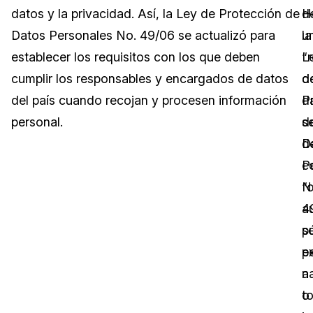
datos y la privacidad. Así, la Ley de Protección de
H
d
Sector Jurídico
Centro de Ayuda
Datos Personales No. 49/06 se actualizó para
u
la
establecer los requisitos con los que deben
“
L
Servicios Financieros
Videoteca
cumplir los responsables y encargados de datos
d
d
Casinos
Recomendaciones
del país cuando recojan y procesen información
d
P
personal.
s
d
Medios de Comunicación y
Sobre nosotros
Entretenimiento
d
D
c
P
Trabaja con nosotros
Centros de Atención Telefónica
“
N
Contáctanos
a
4
Centros de Crisis y Las Líneas Directas
pú
s
La Venta al Por Menor
p
e
na
a
TI y Operaciones
o
t