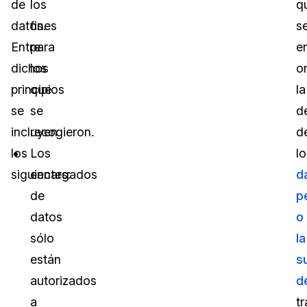
de
los
q
datos.
fines
s
Entre
para
e
dichos
los
o
principios
que
la
se
se
d
incluyen
recogieron.
d
los
Los
lo
siguientes:
encargados
d
de
p
datos
o
sólo
la
están
s
autorizados
d
a
t