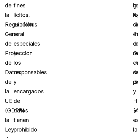
de
fines
g
la
la
lícitos,
lo
A
Regulación
explícitos
s
d
General
o
d
P
de
especiales
e
d
Protección
y
r
D
de
los
c
P
Datos
responsables
s
d
de
y
p
B
la
encargados
y
UE
de
H
(GDPR),
datos
(
la
tienen
e
Ley
prohibido
la