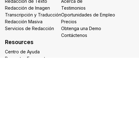
Redacción de Texto
Acerca de
Redacción de Imagen
Testimonios
Transcripción y Traducción
Oportunidades de Empleo
Redacción Masiva
Precios
Servicios de Redacción
Obtenga una Demo
Contáctenos
Resources
Centro de Ayuda
Preguntas Frecuentes
Artículos de CaseGuard
Casos Prácticos
Ejemplos de Uso
Videoteca de Redacción
Síganos en las redes sociales
Headquarters
1700 N Moore St Suite 1701
Arlington VA 22209