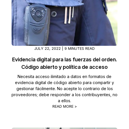
Sector Jurídico
Centro de Ayuda
Servicios Financieros
Videoteca
Casinos
Recomendaciones
JULY 22, 2022 | 9 MINUTES READ
Medios de Comunicación y
Sobre nosotros
Entretenimiento
Evidencia digital para las fuerzas del orden.
Código abierto y política de acceso
Trabaja con nosotros
Centros de Atención Telefónica
Necesita acceso ilimitado a datos en formatos de
Contáctanos
evidencia digital de código abierto para compartir y
Centros de Crisis y Las Líneas Directas
gestionar fácilmente. No acepte lo contrario de los
proveedores; debe responder a los contribuyentes, no
a ellos.
La Venta al Por Menor
READ MORE >
TI y Operaciones