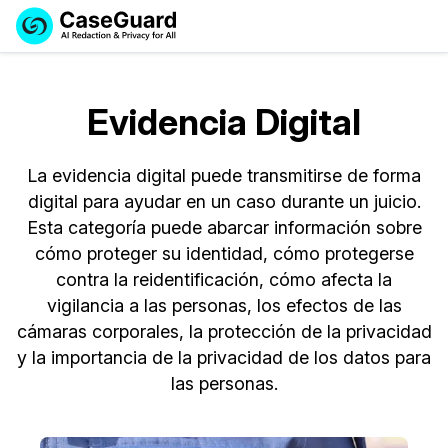
Reservar una
Servicios
Solicitar cotización
Demo
Evidencia Digital
Soluciones
Licencia de CaseGuard Studio
English
La evidencia digital puede transmitirse de forma
Industrias
Precios de Redacción a Pedido
Redacción de vídeos
Español
digital para ayudar en un caso durante un juicio.
Esta categoría puede abarcar información sobre
Precios
Redacción de documentos
Cuerpos Policiales
cómo proteger su identidad, cómo protegerse
contra la reidentificación, cómo afecta la
Recursos
Redacción de audio
Transportación
vigilancia a las personas, los efectos de las
cámaras corporales, la protección de la privacidad
Redacción en Bulto
Eventos
La Atención Médica
Preguntas Frecuentes
y la importancia de la privacidad de los datos para
Redacción de imágenes
Educación
las personas.
Artículos
Transcripción y Traducción
El Gobierno
Casos Practicos