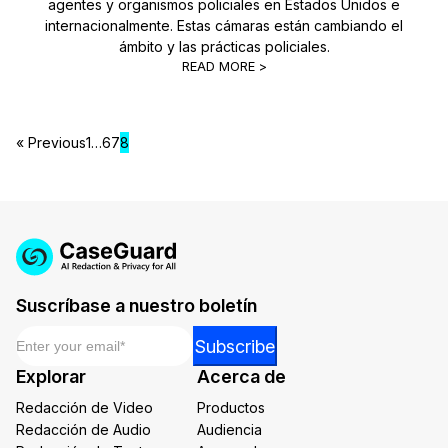
agentes y organismos policiales en Estados Unidos e
internacionalmente. Estas cámaras están cambiando el
ámbito y las prácticas policiales.
READ MORE >
« Previous
1
…
6
7
8
Suscríbase a nuestro boletín
Email
*
*
Subscribe
Email
Explorar
Acerca de
Email
Redacción de Video
Productos
Redacción de Audio
Audiencia