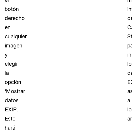
botón
i
derecho
d
en
C
cualquier
S
imagen
p
y
in
elegir
lo
la
d
opción
E
‘Mostrar
a
datos
a
EXIF’.
lo
Esto
a
hará