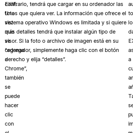
EXIF.
contrario, tendrá que cargar en su ordenador las
a
Una
fotos que quiera ver. La información que ofrece el
t
vez
sistema operativo Windows es limitada y si quiere
lo
que
más detalles tendrá que instalar algún tipo de
d
se
visor. Si la foto o archivo de imagen está en su
E
“agrega
ordenador, simplemente haga clic con el botón
a
a
derecho y elija “detalles”.
a
Chrome”,
c
también
a
se
a
puede
T
hacer
s
clic
p
con
im
el
mú