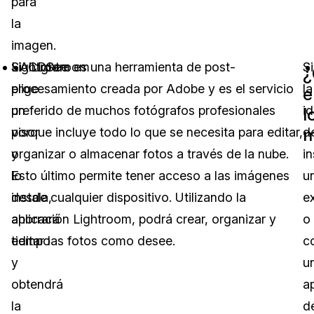
para
la
imagen.
Si
Lightroom es una herramienta de post-
ACDSee
Lightroom
Si
elige
procesamiento creada por Adobe y es el servicio
la
e
un
preferido de muchos fotógrafos profesionales
i
l
m
visor
porque incluye todo lo que se necesita para editar,
d
y
organizar o almacenar fotos a través de la nube.
in
lo
Esto último permite tener acceso a las imágenes
u
instala,
desde cualquier dispositivo. Utilizando la
e
ahorrará
aplicación Lightroom, podrá crear, organizar y
o
tiempo
editar las fotos como desee.
c
y
u
obtendrá
a
la
d