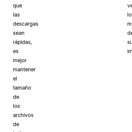
que
v
las
lo
descargas
m
sean
d
rápidas,
s
es
i
mejor
mantener
el
tamaño
de
los
archivos
de