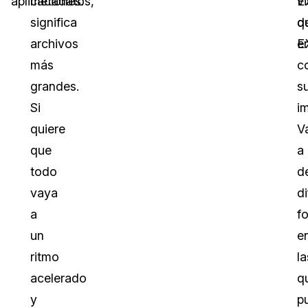
aplicaciones.
metadatos,
E
vi
significa
q
d
archivos
e
E
más
c
grandes.
s
Si
i
quiere
V
que
a
todo
d
vaya
d
a
f
un
e
ritmo
la
acelerado
q
y
p