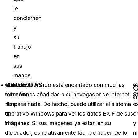
le
conciernen
y
su
trabajo
en
sus
manos.
Chrome
No todo el mundo está encantado con muchas
CHROME
WINDOWS
C
O
también
extensiones añadidas a su navegador de internet.
S
o
tiene
No pasa nada. De hecho, puede utilizar el sistema
ex
un
operativo Windows para ver los datos EXIF de sus
o
visor
imágenes. Si sus imágenes ya están en su
y
de
ordenador, es relativamente fácil de hacer. De lo
m