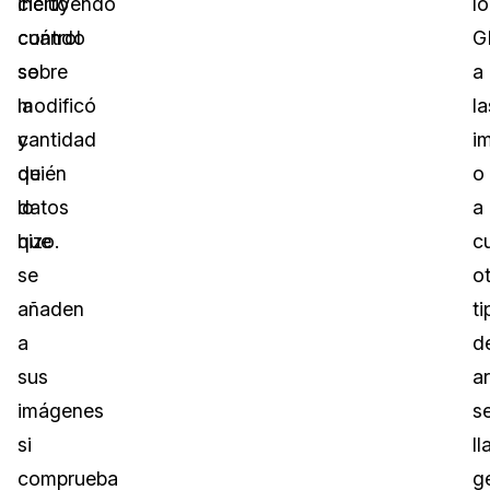
cierto
incluyendo
l
control
cuándo
G
sobre
se
a
la
modificó
la
cantidad
y
i
de
quién
o
datos
lo
a
que
hizo.
c
se
o
añaden
ti
a
d
sus
a
imágenes
s
si
l
comprueba
g