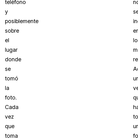
teléfono
n
y
s
posiblemente
in
sobre
e
el
lo
lugar
m
donde
r
se
A
tomó
u
la
v
foto.
q
Cada
h
vez
t
que
u
toma
fo