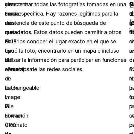
E
una
almacenar
y encontrar todas las fotografías tomadas en una
s
t
d
forma
mucho
zona específica. Hay razones legítimas para la
u
u
l
de
más
existencia de este punto de búsqueda de
g
n
i
metadatos.
que
metadatos. Estos datos pueden permitir a otros
c
f
EXIF
el
usuarios conocer el lugar exacto en el que se
el
s
es
tipo
tomó la foto, encontrarlo en un mapa e incluso
r
a
la
de
utilizar la información para participar en funciones
d
d
abreviatura
cámara,
o eventos de las redes sociales.
m
E
de
el
h
N
Exchangeable
autor
p
h
Image
y
q
f
File
la
p
d
Format
ubicación
s
ev
(Formato
GPS.
p
p