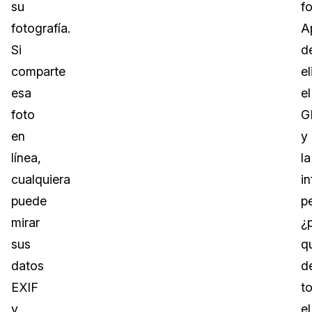
su
f
fotografía.
A
Si
d
comparte
el
esa
el
foto
G
en
y
línea,
la
cualquiera
i
puede
p
mirar
¿
sus
q
datos
d
EXIF
t
y
el