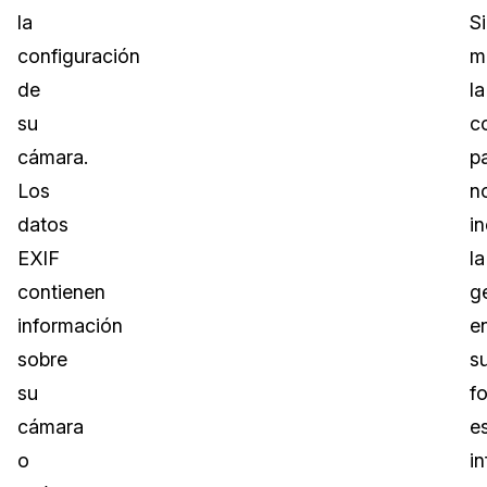
la
Si
configuración
m
de
la
su
c
cámara.
p
Los
n
datos
in
EXIF
la
contienen
g
información
e
sobre
s
su
fo
cámara
e
o
i