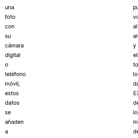
una
p
foto
v
con
al
su
a
cámara
y
digital
el
o
t
teléfono
lo
móvil,
d
estos
E
datos
d
se
lo
añaden
m
a
d