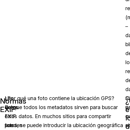
re
(
–
d
bi
d
lo
re
d
da
Los
Los
¿Por qué una foto contiene la ubicación GPS?
Si
C
Normas
datos
datos
Porque todos los metadatos sirven para buscar
n
v
EXIF
e
EXIF
EXIF
otros datos. En muchos sitios para compartir
q
q
l
d
son
pueden
fotos, se puede introducir la ubicación geográfica
c
s