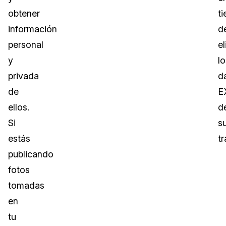
obtener
t
información
d
personal
el
y
lo
privada
d
de
E
ellos.
d
Si
s
estás
t
publicando
fotos
tomadas
en
tu