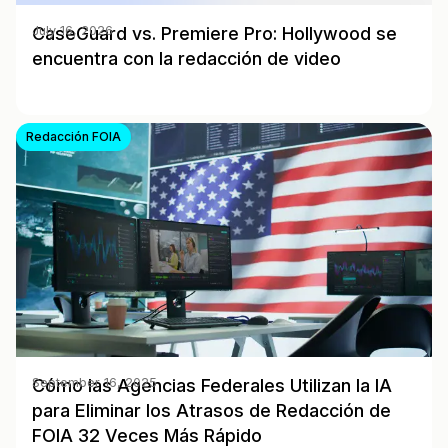
CaseGuard vs. Premiere Pro: Hollywood se
July 16, 2026
encuentra con la redacción de video
Redacción FOIA
Cómo las Agencias Federales Utilizan la IA
September 16, 2025
para Eliminar los Atrasos de Redacción de
FOIA 32 Veces Más Rápido