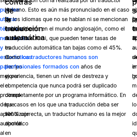
se
ventaja
comparación con la realizada por un traductor
s
d
contras
p
de
s
pueden
de
humano. Esto es aún más pronunciado en el caso
e
u
la
l
utilizar
la
de los idiomas que no se hablan ni se mencionan
d
p
traducción
t
técnicas
traducción
habitualmente en el mundo anglosajón, como el
t
d
automática
a
neuronales
automática
malayo o el farsi, que pueden tener tasas de
1
a
y
es
traducción automática tan bajas como el 45%.
a
a
estadísticas
el
Como
los traductores humanos son
si
d
para
tiempo
profesionales formados con
años de
i
e
mejorar
y
experiencia, tienen un nivel de destreza y
h
g
el
el
competencia que nunca podrá ser duplicado
m
proceso
dinero
completamente por un programa informático. En
d
de
que
los casos en los que una traducción deba ser
lo
aprendizaje
se
100% correcta, un traductor humano es la mejor
d
automático
ahorra
opción.
i
al
en
q