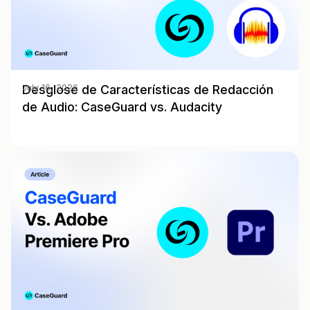
Desglose de Características de Redacción
July 16, 2026
de Audio: CaseGuard vs. Audacity