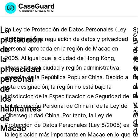
Reservar una
Servicios
Solicitar cotización
La
Demo
La Ley de Protección de Datos Personales (Ley
S
E
protección
8/2005) es una regulación de datos y privacidad
la
c
Soluciones
s
Licencia de CaseGuard Studio
de
personal aprobada en la región de Macao en
L
al
English
d
Industrias
Precios de Redacción a Pedido
Redacción de vídeos
la
l
2005. Al igual que la ciudad de Hong Kong,
d
a
Español
t
privacidad
Macao es una ciudad y región administrativa
P
d
Precios
Redacción de documentos
Cuerpos Policiales
“
personal
especial de la República Popular China. Debido a
d
la
d
Recursos
Redacción de audio
esta designación, la región no está bajo la
D
n
Transportación
de
d
jurisdicción de la Especificación de Seguridad de
P
la
los
Redacción en Bulto
Eventos
y
La Atención Médica
Preguntas Frecuentes
la Información Personal de China ni de la Ley de
(
L
habitantes
“
Ciberseguridad China. Por tanto, la Ley de
8
d
de
Redacción de imágenes
Educación
Artículos
d
Protección de Datos Personales (Ley 8/2005) es
el
P
Macao
d
Transcripción y Traducción
El Gobierno
Casos Practicos
la legislación más importante en Macao en lo que
t
d