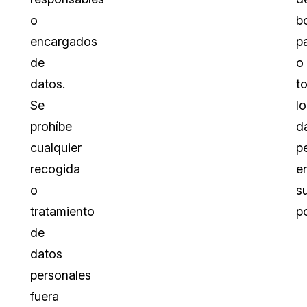
o
b
encargados
pa
de
o
datos.
t
Se
lo
prohíbe
d
cualquier
p
recogida
e
o
s
tratamiento
p
de
datos
personales
fuera