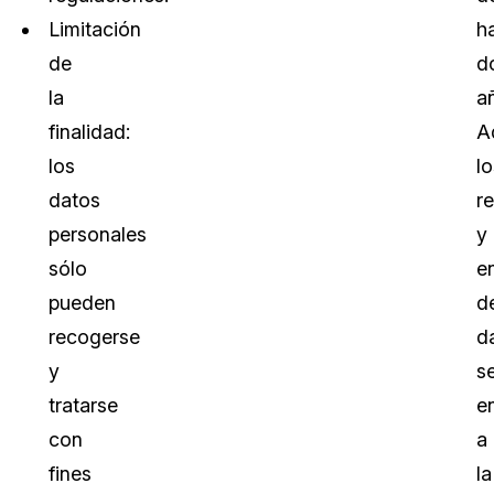
Limitación
h
de
d
la
a
finalidad:
A
los
lo
datos
r
personales
y
sólo
e
pueden
d
recogerse
d
y
s
tratarse
e
con
a
fines
la