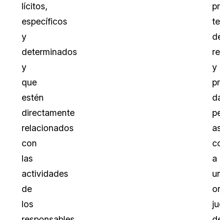
lícitos,
p
específicos
t
y
d
determinados
r
y
y
que
p
estén
d
directamente
p
relacionados
as
con
c
las
a
actividades
u
de
o
los
ju
responsables
d