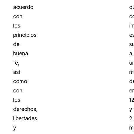
acuerdo
q
con
c
los
i
principios
e
de
s
buena
a
fe,
u
así
m
como
d
con
e
los
1
derechos,
y
libertades
2
y
m