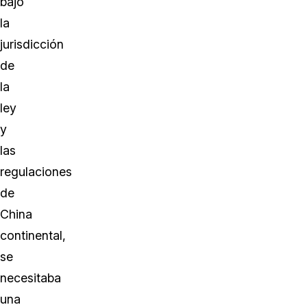
bajo
la
jurisdicción
de
la
ley
y
las
regulaciones
de
China
continental,
se
necesitaba
una