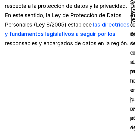
s
respecta a la protección de datos y la privacidad.
“
D
l
Sector Jurídico
Centro de Ayuda
En este sentido, la Ley de Protección de Datos
d
P
l
Personales (Ley 8/2005) establece
las directrices
d
(
Servicios Financieros
Videoteca
y fundamentos legislativos a seguir por los
s
8
Casinos
Recomendaciones
responsables y encargados de datos en la región.
d
s
c
e
Medios de Comunicación y
Sobre nosotros
Entretenimiento
“
a
p
t
Trabaja con nosotros
Centros de Atención Telefónica
na
la
Contáctanos
o
e
Centros de Crisis y Las Líneas Directas
ju
q
La Venta al Por Menor
e
re
pú
a
TI y Operaciones
a
d