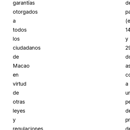
garantías
d
otorgados
p
a
(
todos
1
los
y
ciudadanos
2
de
dó
Macao
as
en
c
virtud
a
de
u
otras
p
leyes
d
y
pr
regulaciones.
d