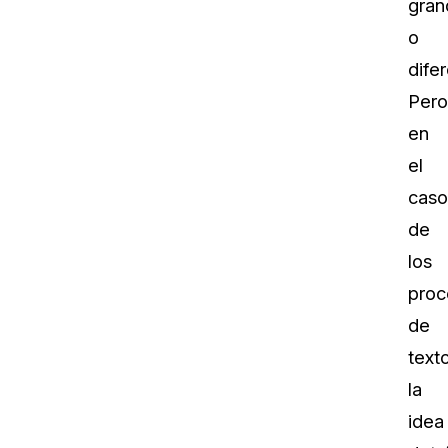
gran
o
difer
Pero
en
el
caso
de
los
proc
de
texto
la
idea