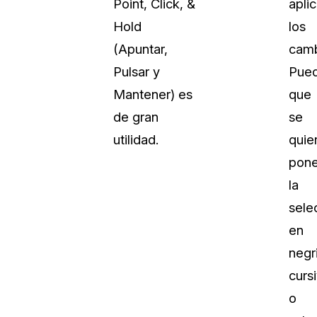
Point, Click, &
aplic
Hold
los
(Apuntar,
camb
Pulsar y
Pue
Mantener) es
que
de gran
se
utilidad.
quie
pone
la
sele
en
negri
curs
o