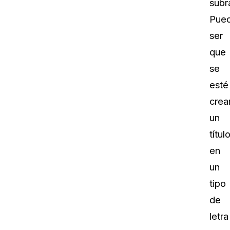
subr
Pue
ser
que
se
esté
crea
un
títul
en
un
tipo
de
letra