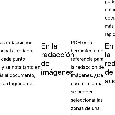
pode
crea
doc
más
rápi
las redacciones
PCH es la
En la
En
onal al redactar.
herramienta de
redacción
la
n cada punto
referencia para
de
re
o y se nota tanto en
la redacción de
imágenes
de
más al documento,
imágenes. ¿De
au
tán logrando el
qué otra forma
se pueden
seleccionar las
zonas de una