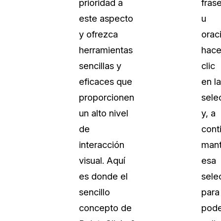
prioridad a
fras
Sobre nosotros
este aspecto
u
Más información sobre CaseGuard
al Por Menor
misión
y ofrezca
orac
herramientas
hace
aciones
Trabaja con nosotros
sencillas y
clic
Únase a nuestro equipo y ayúden
eficaces que
en la
construir el futuro de la redacción
proporcionen
sele
un alto nivel
y, a
Contáctanos
de
cont
Póngase en contacto con nuestro
interacción
mant
visual. Aquí
esa
es donde el
sele
sencillo
para
concepto de
pode