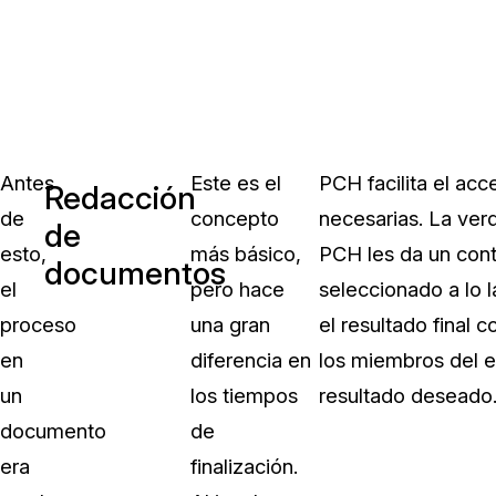
Antes
Este es el
PCH facilita el ac
Redacción
de
concepto
necesarias. La verd
de
esto,
más básico,
PCH les da un cont
documentos
el
pero hace
seleccionado a lo l
proceso
una gran
el resultado final
en
diferencia en
los miembros del e
un
los tiempos
resultado deseado
documento
de
era
finalización.