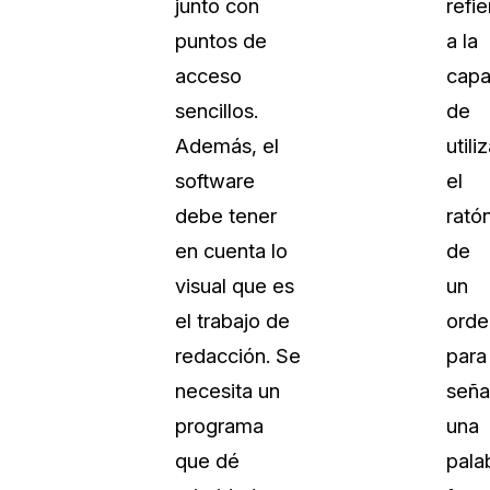
junto con
refie
Vea cómo los clientes usan CaseG
puntos de
a la
rídico
sus necesidades de redacción
acceso
capa
sencillos.
de
 Financieros
Centro de Ayuda
Además, el
utili
Obtenga respuestas a sus pregunt
CaseGuard
software
el
debe tener
rató
Videoteca
en cuenta lo
de
 Comunicación y
Vea todo lo que puede hacer con
visual que es
un
iento
CaseGuard. Práctica nuevas habili
aprender
el trabajo de
orde
redacción. Se
para
e Atención Telefónica
Recomendaciones
necesita un
seña
Historias sobre cómo nuestros clie
programa
una
utilizan CaseGuard studio a diario
 Crisis y Las Líneas
que dé
pala