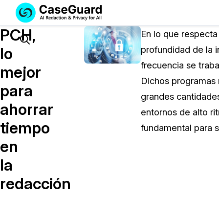
Servicios
Soluciones
PCH,
SUSCRÍBASE
En lo que respecta 
A
Search
lo
profundidad de la 
CASEGUARD
frecuencia se trab
STUDIO
mejor
O
Dichos programas r
para
SUBCONTRATE
grandes cantidades
CON
ahorrar
entornos de alto r
NOSOTROS
tiempo
SUS
fundamental para s
REDACCIONES
en
Licencia de CaseGuard Studi
la
Selecciona un plan que se adapte a tus
redacción
necesidades
Precios de Redacción a Pedi