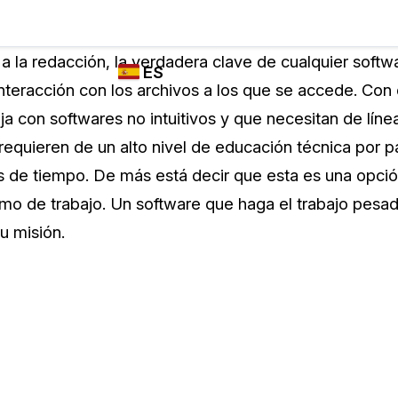
Industrias
FUNCIONES DE
¿QUIÉN
a la redacción, la verdadera clave de cualquier softwa
ES
REDACCIÓN,
UTILIZA
interacción con los archivos a los que se accede. Co
TRANSCRIPCIÓN
CASEGUARD
English
aja con softwares no intuitivos y que necesitan de lí
Y TRADUCCIÓN
Cuerpos P
DE CASEGUARD
equieren de un alto nivel de educación técnica por pa
Español
STUDIO
 de tiempo. De más está decir que esta es una opció
Transport
Redacción de vídeos
itmo de trabajo. Un software que haga el trabajo pesa
Redacte caras, matrículas, pantallas, blocs
u misión.
de notas y más con un solo clic desde una
La Atenci
cantidad ilimitada de videos
o
Redacción de documentos
Educació
Redacte información de identificación
personal (PII) de miles de archivos PDF,
Excel, Doc, correo electrónico y PST con un
El Gobier
do
solo clic