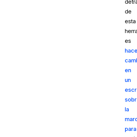
detr
de
esta
herr
es
hace
cam
en
un
escr
sobr
la
mar
para