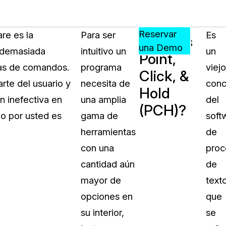
Precios
Recursos
Eventos
APRENDA,
Reservar
re es la
Para ser
Es
¿Qué es
CONECTE
una Demo
n demasiada
intuitivo un
un
Point,
?
Y
neas de comandos.
programa
viejo
CREZCA
Click, &
oliciales
CON
rte del usuario y
necesita de
conc
Hold
CASEGUARD
n inefectiva en
una amplia
del
(PCH)?
ación
Preguntas Frecuentes
do por usted es
gama de
soft
Explore preguntas frecuentes sobr
herramientas
de
CaseGuard
ón Médica
con una
proc
cantidad aún
de
Artículos
n
mayor de
text
Redacte archivos de video con nu
algoritmo mejorado
opciones en
que
su interior,
se
no
Casos Practicos