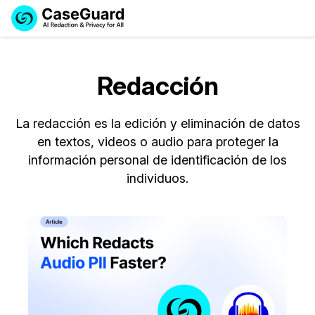
Reservar una
Servicios
Solicitar cotización
Demo
Redacción
Soluciones
Licencia de CaseGuard Studio
English
La redacción es la edición y eliminación de datos
Industrias
Precios de Redacción a Pedido
Redacción de vídeos
Español
en textos, videos o audio para proteger la
información personal de identificación de los
Precios
Redacción de documentos
Cuerpos Policiales
individuos.
Recursos
Redacción de audio
Transportación
Redacción en Bulto
Eventos
La Atención Médica
Preguntas Frecuentes
Redacción de imágenes
Educación
Artículos
Transcripción y Traducción
El Gobierno
Casos Practicos