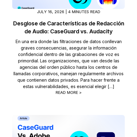
Sector Jurídico
Centro de Ayuda
JULY 16, 2026 | 4 MINUTES READ
Desglose de Características de Redacción
Servicios Financieros
Videoteca
de Audio: CaseGuard vs. Audacity
Casinos
Recomendaciones
En una era donde las filtraciones de datos conllevan
graves consecuencias, asegurar la información
confidencial dentro de las grabaciones de voz es
Medios de Comunicación y
Sobre nosotros
primordial. Las organizaciones, que van desde las
Entretenimiento
agencias del orden público hasta los centros de
Trabaja con nosotros
llamadas corporativos, manejan regularmente archivos
Centros de Atención Telefónica
que contienen datos privados. Para hacer frente a
estas vulnerabilidades, es esencial elegir […]
Contáctanos
Centros de Crisis y Las Líneas Directas
READ MORE >
La Venta al Por Menor
TI y Operaciones