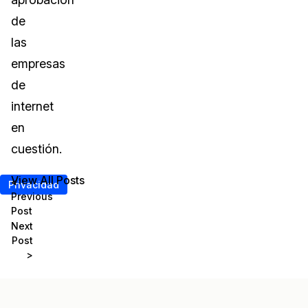
de
las
empresas
de
internet
en
cuestión.
View All Posts
<
Privacidad
Previous
Post
Next
Post
>