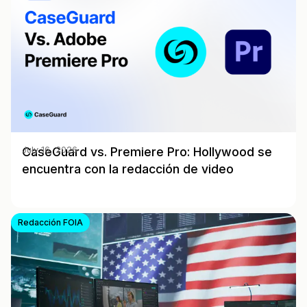
CaseGuard vs. Premiere Pro: Hollywood se
July 16, 2026
encuentra con la redacción de video
Redacción FOIA