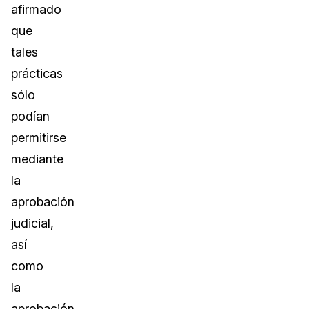
afirmado
que
tales
prácticas
sólo
podían
permitirse
mediante
la
aprobación
judicial,
así
como
la
aprobación