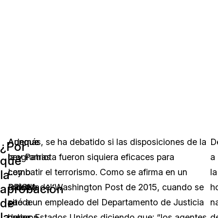
Aunque
Aunque
Además, se ha debatido si las disposiciones de la
D
¿Por
la
programas
Ley Patriota fueron siquiera eficaces para
a
qué
Ley
como
combatir el terrorismo. Como se afirma en un
la
la
aprobación
Patriota
PRISM
artículo del Washington Post de 2015, cuando se
ho
de
puede
se
citó a un empleado del Departamento de Justicia
n
la
haber
crearon
de los Estados Unidos diciendo que: “los agentes
d