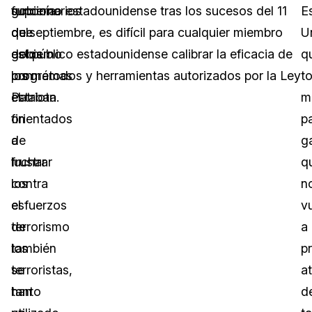
funcionarios
suponía
gobierno estadounidense tras los sucesos del 11
E
del
que
de septiembre, es difícil para cualquier miembro
U
gobierno
estos
del público estadounidense calibrar la eficacia de
qu
con
programas
los métodos y herramientas autorizados por la Ley
t
el
estaban
Patriota.
m
fin
orientados
p
de
a
g
luchar
frustrar
q
contra
los
n
el
esfuerzos
v
terrorismo
de
a
también
los
p
se
terroristas,
a
han
tanto
d