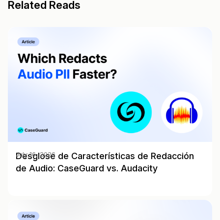
Related Reads
Desglose de Características de Redacción
July 16, 2026
de Audio: CaseGuard vs. Audacity