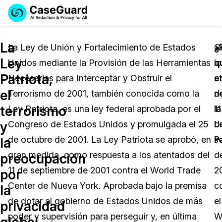
Reservar una
Servicios
Solicitar cotización
La
Demo
La Ley de Unión y Fortalecimiento de Estados
¿
C
Ley
Unidos mediante la Provisión de las Herramientas
q
lo
Soluciones
Licencia de CaseGuard Studio
Patriota,
Necesarias para Interceptar y Obstruir el
e
a
English
Industrias
Precios de Redacción a Pedido
Redacción de vídeos
el
Terrorismo de 2001, también conocida como la
n
d
Español
terrorismo
Ley Patriota, es una ley federal aprobada por el
la
11
Precios
Redacción de documentos
Cuerpos Policiales
y
Congreso de Estados Unidos y promulgada el 25
L
d
Recursos
Redacción de audio
de octubre de 2001. La Ley Patriota se aprobó, en
P
s
Transportación
la
gran medida, como respuesta a los atentados del
d
preocupación
Redacción en Bulto
Eventos
La Atención Médica
Preguntas Frecuentes
11 de septiembre de 2001 contra el World Trade
2
por
Center de Nueva York. Aprobada bajo la premisa
c
la
Redacción de imágenes
Educación
Artículos
de dotar al gobierno de Estados Unidos de más
el
privacidad
Transcripción y Traducción
El Gobierno
Casos Practicos
poder y supervisión para perseguir y, en última
W
global