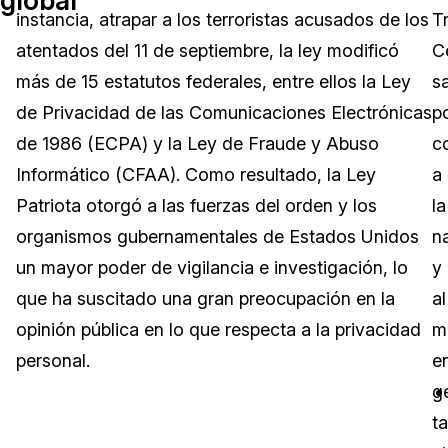
instancia, atrapar a los terroristas acusados de los
T
Sector Jurídico
Centro de Ayuda
atentados del 11 de septiembre, la ley modificó
C
más de 15 estatutos federales, entre ellos la Ley
s
Servicios Financieros
Videoteca
de Privacidad de las Comunicaciones Electrónicas
p
Casinos
Recomendaciones
de 1986 (ECPA) y la Ley de Fraude y Abuso
c
Informático (CFAA). Como resultado, la Ley
a
Medios de Comunicación y
Sobre nosotros
Entretenimiento
Patriota otorgó a las fuerzas del orden y los
la
organismos gubernamentales de Estados Unidos
n
Trabaja con nosotros
Centros de Atención Telefónica
un mayor poder de vigilancia e investigación, lo
y
Contáctanos
que ha suscitado una gran preocupación en la
al
Centros de Crisis y Las Líneas Directas
opinión pública en lo que respecta a la privacidad
m
La Venta al Por Menor
personal.
e
g
TI y Operaciones
t