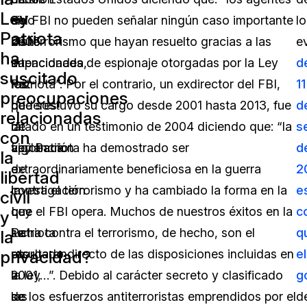
Ley
sido
en
del FBI no pueden señalar ningún caso importante
lo
Patriota
bien
2006
de terrorismo que hayan resuelto gracias a las
e
ha
intencionada,
a
capacidades de espionaje otorgadas por la Ley
d
suscitado
los
raíz
Patriota”. Por el contrario, un exdirector del FBI,
11
preocupaciones
poderes
de
que sostuvo su cargo desde 2001 hasta 2013, fue
d
relacionadas
de
la
citado en un testimonio de 2004 diciendo que: “la
s
con
vigilancia
aprobación
Ley Patriota ha demostrado ser
d
la
e
de
extraordinariamente beneficiosa en la guerra
2
libertad
investigación
la
contra el terrorismo y ha cambiado la forma en la
e
civil
que
Ley
que el FBI opera. Muchos de nuestros éxitos en la
c
y
se
Patriota
lucha contra el terrorismo, de hecho, son el
q
la
privacidad?
otorgaron
en
resultado directo de las disposiciones incluidas en
el
a
2001,
la ley…”. Debido al carácter secreto y clasificado
g
los
se
de los esfuerzos antiterroristas emprendidos por el
d