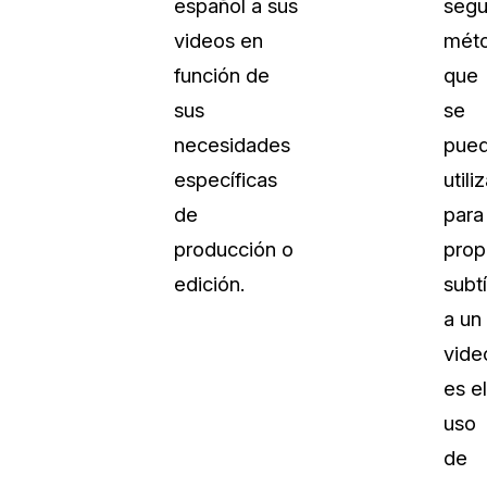
español a sus
seg
videos en
mét
función de
que
sus
se
necesidades
pue
específicas
utili
de
para
producción o
prop
edición.
subtí
a un
vide
es el
uso
de