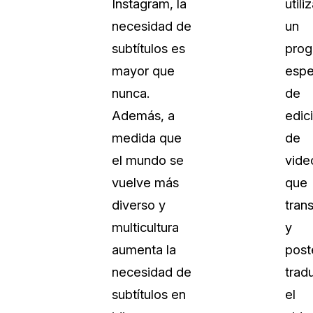
Instagram, la
utili
Vea cómo los clientes usan CaseG
necesidad de
un
rídico
sus necesidades de redacción
subtítulos es
pro
mayor que
espe
 Financieros
Centro de Ayuda
nunca.
de
Obtenga respuestas a sus pregunt
CaseGuard
Además, a
edic
medida que
de
Videoteca
el mundo se
vide
 Comunicación y
Vea todo lo que puede hacer con
vuelve más
que
iento
CaseGuard. Práctica nuevas habili
aprender
diverso y
tran
multicultura
y
e Atención Telefónica
Recomendaciones
aumenta la
post
Historias sobre cómo nuestros clie
necesidad de
trad
utilizan CaseGuard studio a diario
 Crisis y Las Líneas
subtítulos en
el