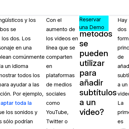
Precios
Recursos
Eventos
APRENDA,
Reservar
güísticos y los
Con el
Hay
¿Qué
CONECTE
una Demo
mbos se
aumento de
dos
métodos
?
Y
 los dos. Los
los videos en
form
CREZCA
se
oliciales
CON
rsonaje en una
línea que se
prin
pueden
CASEGUARD
emplean comúnmente
comparten
de
utilizar
ación
Preguntas Frecuentes
la un idioma
en
añad
para
Explore preguntas frecuentes sobr
 mostrar todos los
plataformas
subtí
CaseGuard
añadir
ón Médica
ara ayudar a las
de medios
a un
subtítulos
ción. Por ejemplo,
sociales
vide
Artículos
a un
n
aptar toda la
como
La
Redacte archivos de video con nu
video?
algoritmo mejorado
que los sonidos y
YouTube,
prim
s sólo podrían
Twitter o
es
no
Casos Practicos