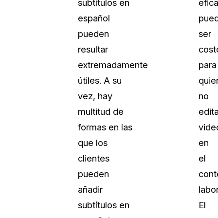
subtítulos en
efic
español
pue
pueden
ser
resultar
cost
extremadamente
para
útiles. A su
quie
vez, hay
no
multitud de
edit
formas en las
vide
que los
en
clientes
el
pueden
cont
añadir
labor
subtítulos en
El