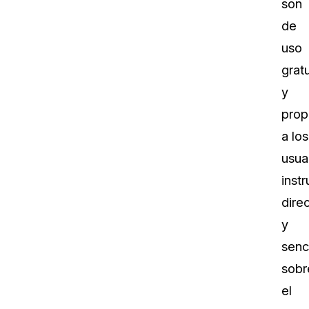
son
de
uso
gratu
y
prop
a los
usua
inst
dire
y
senci
sobr
el