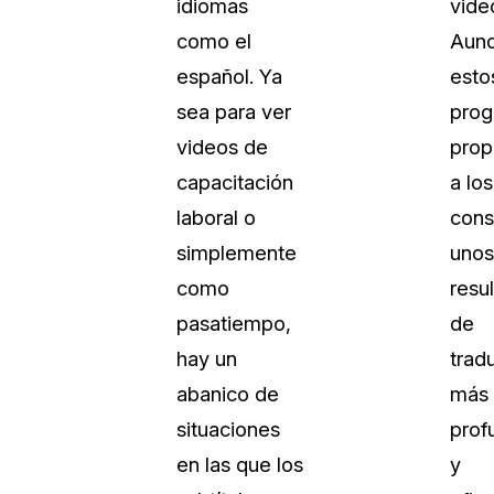
idiomas
vide
Sobre nosotros
como el
Aun
Más información sobre CaseGuard
al Por Menor
misión
español. Ya
esto
sea para ver
prog
aciones
Trabaja con nosotros
videos de
prop
Únase a nuestro equipo y ayúden
capacitación
a los
construir el futuro de la redacción
laboral o
cons
simplemente
unos
Contáctanos
como
resu
Póngase en contacto con nuestro
pasatiempo,
de
hay un
trad
abanico de
más
situaciones
prof
en las que los
y