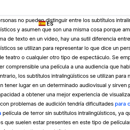
Industrias
FUNCIONES DE
¿QUIÉN
nas no pueden distinguir entre los subtítulos intralin
ES
REDACCIÓN,
UTILIZA
ngüísticos y asumen que son una misma cosa porque a
TRANSCRIPCIÓN
CASEGUARD
English
a de texto en un video, hay una sutil diferencia entre
Y TRADUCCIÓN
Cuerpos P
DE CASEGUARD
güísticos se utilizan para representar lo que dice un pe
Español
STUDIO
 de teatro o cualquier otro tipo de espectáculo. Se 
Transport
Redacción de vídeos
cer comprensible una película a una audiencia que hab
Redacte caras, matrículas, pantallas, blocs
ntrario, los subtítulos intralingüísticos se utilizan para
de notas y más con un solo clic desde una
La Atenci
cantidad ilimitada de videos
 tener lugar en un determinado audiovisual y sirven p
o
pacidad a obtener una mejor experiencia de visualiza
Redacción de documentos
Educació
 con problemas de audición tendría dificultades
para c
Redacte información de identificación
a
película de terror sin subtítulos intralingüísticos, ya 
personal (PII) de miles de archivos PDF,
s que suelen estar presentes en este tipo de película
Excel, Doc, correo electrónico y PST con un
El Gobier
do
solo clic