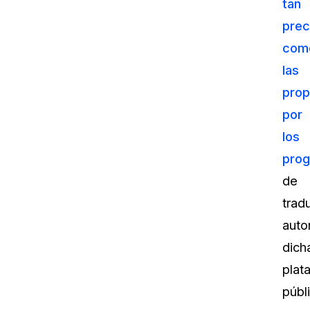
tan
prec
com
las
prop
por
los
pro
de
trad
auto
dich
plat
públ