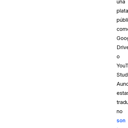
una
plat
públ
com
Goo
Driv
o
You
Stud
Aun
esta
trad
no
son