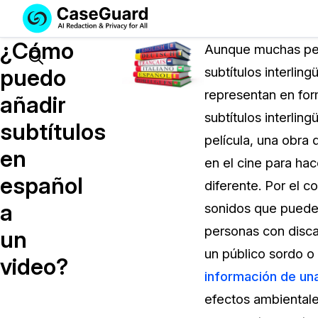
Servicios
Soluciones
¿Cómo
SUSCRÍBASE
Aunque muchas perso
A
Search
puedo
subtítulos interli
CASEGUARD
representan en form
STUDIO
añadir
O
subtítulos interlin
subtítulos
SUBCONTRATE
película, una obra
CON
en
en el cine para ha
NOSOTROS
español
SUS
diferente. Por el co
REDACCIONES
a
sonidos que pueden
Licencia de CaseGuard Studi
personas con disca
un
Selecciona un plan que se adapte a tus
un público sordo o
video?
necesidades
información de un
efectos ambientale
Precios de Redacción a Pedi