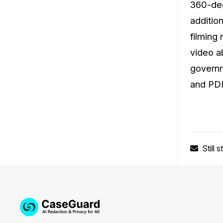
360-deg
additio
filming
video a
governm
and PDF
Still 