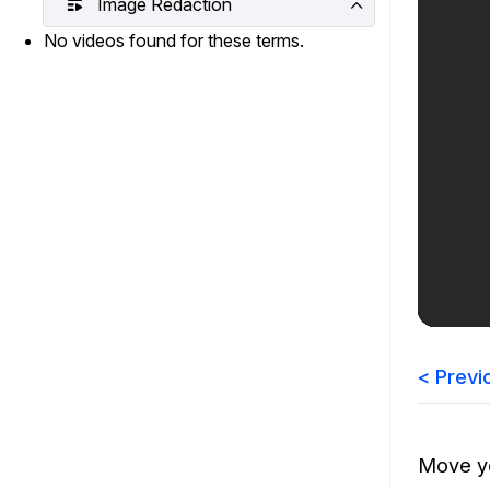
Image Redaction
¿Necesitas redactar una gran cantidad 
archivos? Podemos ayudarte
No videos found for these terms.
< Previ
Move yo