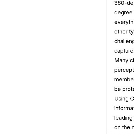
360-deg
degree 
everyth
other t
challen
capture
Many ci
percept
members
be prote
Using C
informa
leading
on the 