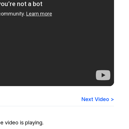
Vea cómo los clientes usan CaseG
rídico
sus necesidades de redacción
 Financieros
Centro de Ayuda
Obtenga respuestas a sus pregunt
CaseGuard
Videoteca
 Comunicación y
Vea todo lo que puede hacer con
iento
CaseGuard. Práctica nuevas habili
aprender
e Atención Telefónica
Next Video >
Recomendaciones
Historias sobre cómo nuestros clie
utilizan CaseGuard studio a diario
 Crisis y Las Líneas
 video is playing.