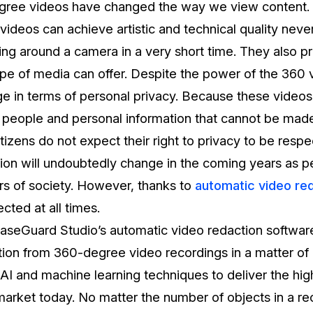
más avanzadas
ree videos have changed the way we view content. W
videos can achieve artistic and technical quality nev
La Venta 
Transcripción y Traducción
ing around a camera in a very short time. They also pr
Transcribe y traduce automáticamente
ype of media can offer. Despite the power of the 360 
cualquier audio o video de más de 50
TI y Oper
idiomas diferentes, graba subtítulos y más
ge in terms of personal privacy. Because these videos
 people and personal information that cannot be made
tizens do not expect their right to privacy to be resp
ion will undoubtedly change in the coming years as p
 of society. However, thanks to
automatic video red
cted at all times.
aseGuard Studio’s automatic video redaction softwar
tion from 360-degree video recordings in a matter of
 AI and machine learning techniques to deliver the hig
market today. No matter the number of objects in a r