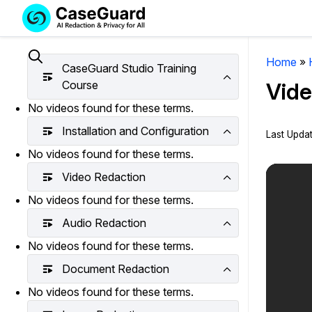
Servicios
Soluciones
SUSCRÍBASE
A
Home
»
Search
CaseGuard Studio Training
CASEGUARD
Course
Vide
STUDIO
No videos found for these terms.
O
SUBCONTRATE
Installation and Configuration
Last Upda
CON
No videos found for these terms.
NOSOTROS
Video Redaction
SUS
REDACCIONES
No videos found for these terms.
Licencia de CaseGuard Studi
Audio Redaction
Selecciona un plan que se adapte a tus
No videos found for these terms.
necesidades
Document Redaction
No videos found for these terms.
Precios de Redacción a Pedi