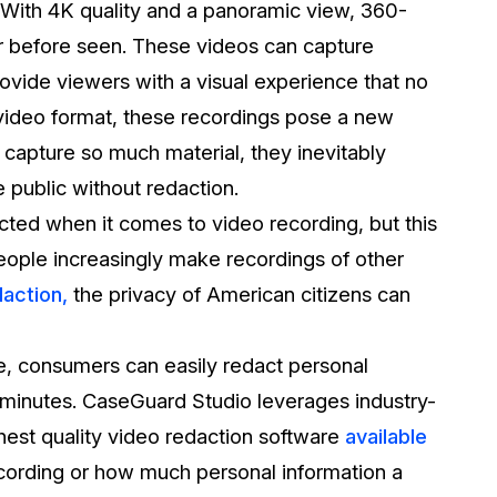
ith 4K quality and a panoramic view, 360-
Sobre nosotros
er before seen. These videos can capture
Más información sobre CaseGuard
al Por Menor
misión
ovide viewers with a visual experience that no
​​video format, these recordings pose a new
aciones
Trabaja con nosotros
 capture so much material, they inevitably
Únase a nuestro equipo y ayúden
 public without redaction.
construir el futuro de la redacción
ected when it comes to video recording, but this
eople increasingly make recordings of other
Contáctanos
action,
the privacy of American citizens can
Póngase en contacto con nuestro
e, consumers can easily redact personal
 minutes. CaseGuard Studio leverages industry-
hest quality video redaction software
available
ecording or how much personal information a