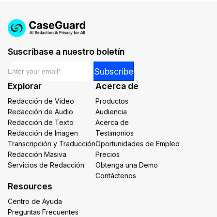
Suscríbase a nuestro boletín
Email
*
Email
Subscribe
Email
Explorar
Acerca de
Email
Redacción de Video
Productos
Redacción de Audio
Audiencia
Redacción de Texto
Acerca de
Redacción de Imagen
Testimonios
Transcripción y Traducción
Oportunidades de Empleo
Redacción Masiva
Precios
Servicios de Redacción
Obtenga una Demo
Contáctenos
Resources
Centro de Ayuda
Preguntas Frecuentes