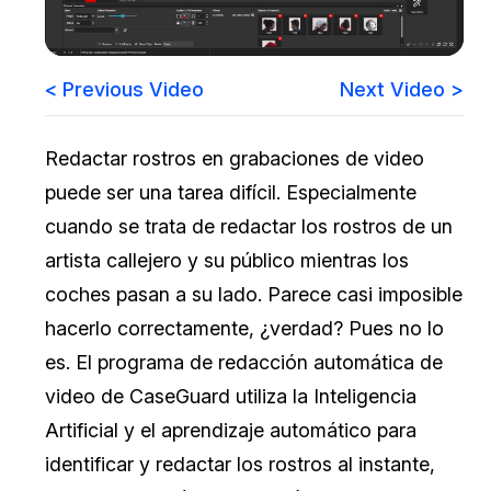
Sector Jurídico
Centro de Ayuda
< Previous Video
Next Video >
Servicios Financieros
Videoteca
Casinos
Recomendaciones
Redactar rostros en grabaciones de video
puede ser una tarea difícil. Especialmente
Medios de Comunicación y
Sobre nosotros
Entretenimiento
cuando se trata de redactar los rostros de un
Trabaja con nosotros
artista callejero y su público mientras los
Centros de Atención Telefónica
coches pasan a su lado. Parece casi imposible
Contáctanos
hacerlo correctamente, ¿verdad? Pues no lo
Centros de Crisis y Las Líneas Directas
es. El programa de redacción automática de
La Venta al Por Menor
video de CaseGuard utiliza la Inteligencia
Artificial y el aprendizaje automático para
TI y Operaciones
identificar y redactar los rostros al instante,