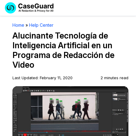
Reservar una
Servicios
Solicitar cotización
Home
»
Help Center
Demo
Alucinante Tecnología de
Soluciones
Licencia de CaseGuard Studio
Inteligencia Artificial en un
English
Programa de Redacción de
Industrias
Precios de Redacción a Pedido
Redacción de vídeos
Español
Video
Precios
Redacción de documentos
Cuerpos Policiales
Last Updated: February 11, 2020
2 minutes read
Play Video
Recursos
Redacción de audio
Transportación
Redacción en Bulto
Eventos
La Atención Médica
Preguntas Frecuentes
Redacción de imágenes
Educación
Artículos
Transcripción y Traducción
El Gobierno
Casos Practicos