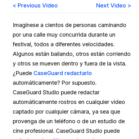
< Previous Video
Next Video >
Sector Jurídico
Centro de Ayuda
Imagínese a cientos de personas caminando
Servicios Financieros
Videoteca
por una calle muy concurrida durante un
Casinos
Recomendaciones
festival, todos a diferentes velocidades.
Algunos están bailando, otros están corriendo
Medios de Comunicación y
Sobre nosotros
Entretenimiento
y otros se mueven dentro y fuera de la vista.
¿Puede
CaseGuard redactarlo
Trabaja con nosotros
Centros de Atención Telefónica
automáticamente? Por supuesto.
Contáctanos
CaseGuard Studio puede redactar
Centros de Crisis y Las Líneas Directas
automáticamente rostros en cualquier video
La Venta al Por Menor
captado por cualquier cámara, ya sea que
provenga de un teléfono o de un estudio de
TI y Operaciones
cine profesional. CaseGuard Studio puede