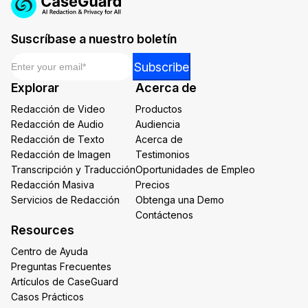
Suscríbase a nuestro boletín
Email
*
Email
Subscribe
*
Explorar
Acerca de
Email
Redacción de Video
Productos
Redacción de Audio
Audiencia
Redacción de Texto
Acerca de
Redacción de Imagen
Testimonios
Transcripción y Traducción
Oportunidades de Empleo
Redacción Masiva
Precios
Servicios de Redacción
Obtenga una Demo
Contáctenos
Resources
Centro de Ayuda
Preguntas Frecuentes
Artículos de CaseGuard
Casos Prácticos