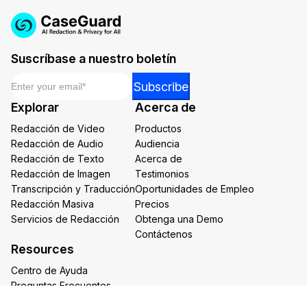
Suscríbase a nuestro boletín
Email
*
Email
Subscribe
Email
Explorar
Acerca de
Email
Redacción de Video
Productos
Redacción de Audio
Audiencia
Redacción de Texto
Acerca de
Redacción de Imagen
Testimonios
Transcripción y Traducción
Oportunidades de Empleo
Redacción Masiva
Precios
Servicios de Redacción
Obtenga una Demo
Contáctenos
Resources
Centro de Ayuda
Preguntas Frecuentes
Artículos de CaseGuard