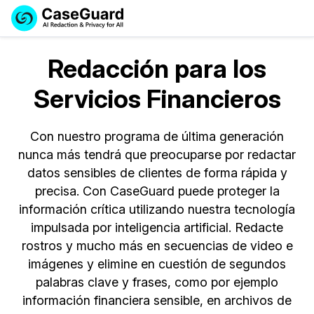
Reservar una
Servicios
Solicitar cotización
Redacción para los
Demo
Soluciones
Servicios Financieros
Licencia de CaseGuard Studio
English
Industrias
Precios de Redacción a Pedido
Redacción de vídeos
Con nuestro programa de última generación
Español
nunca más tendrá que preocuparse por redactar
Precios
Redacción de documentos
Cuerpos Policiales
datos sensibles de clientes de forma rápida y
precisa. Con CaseGuard puede proteger la
Recursos
Redacción de audio
Transportación
información crítica utilizando nuestra tecnología
impulsada por inteligencia artificial. Redacte
Redacción en Bulto
Eventos
La Atención Médica
Preguntas Frecuentes
rostros y mucho más en secuencias de video e
imágenes y elimine en cuestión de segundos
Redacción de imágenes
Educación
Artículos
palabras clave y frases, como por ejemplo
información financiera sensible, en archivos de
Transcripción y Traducción
El Gobierno
Casos Practicos