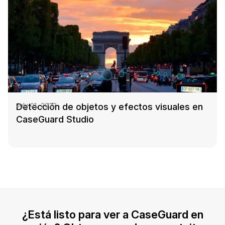
Detección de objetos y efectos visuales en
July 01, 2022
CaseGuard Studio
¿Está listo para ver a CaseGuard en