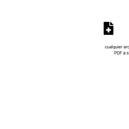
cualquier ar
PDF a 