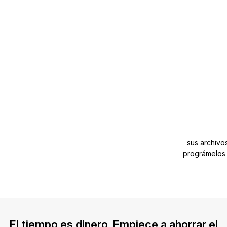
sus archivo
prográmelos
El tiempo es dinero. Empiece a ahorrar el