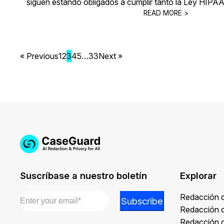
siguen estando obligados a cumplir tanto la Ley HIP
READ MORE >
« Previous
1
2
3
4
5
…
33
Next »
Suscríbase a nuestro boletín
Explorar
Email
*
Email
Redacción 
Subscribe
*
Redacción 
Email
Redacción 