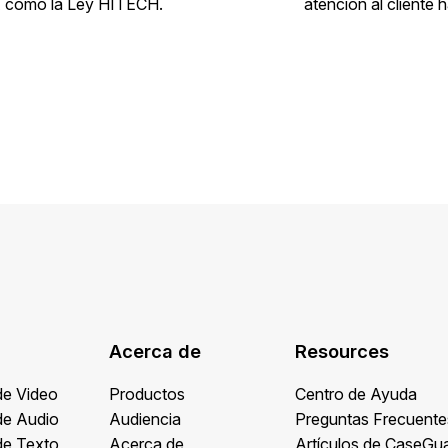
AA como la Ley HITECH.
atención al cliente 
Acerca de
Resources
de Video
Productos
Centro de Ayuda
de Audio
Audiencia
Preguntas Frecuente
de Texto
Acerca de
Artículos de CaseGu