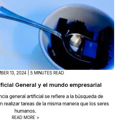
Sobre nosotros
Más información sobre CaseGuard
al Por Menor
misión
aciones
Trabaja con nosotros
Únase a nuestro equipo y ayúden
construir el futuro de la redacción
BER 13, 2024 | 5 MINUTES READ
Contáctanos
Póngase en contacto con nuestro
tificial General y el mundo empresarial
ncia general artificial se refiere a la búsqueda de
 realizar tareas de la misma manera que los seres
humanos.
READ MORE >