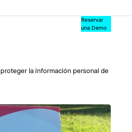
Precios
Recursos
Eventos
APRENDA,
Reservar
CONECTE
una Demo
?
Y
CREZCA
oliciales
CON
CASEGUARD
ación
Preguntas Frecuentes
a proteger la información personal de
Explore preguntas frecuentes sobr
CaseGuard
ón Médica
Artículos
n
Redacte archivos de video con nu
algoritmo mejorado
no
Casos Practicos