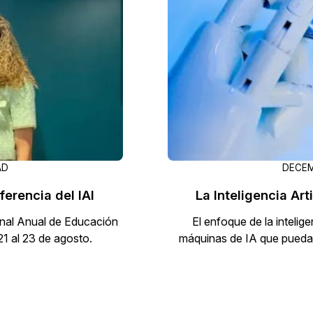
más avanzadas
La Venta 
Transcripción y Traducción
Transcribe y traduce automáticamente
cualquier audio o video de más de 50
TI y Oper
idiomas diferentes, graba subtítulos y más
AD
DECEM
erencia del IAI
La Inteligencia Ar
onal Anual de Educación
El enfoque de la intelige
21 al 23 de agosto.
máquinas de IA que puedan