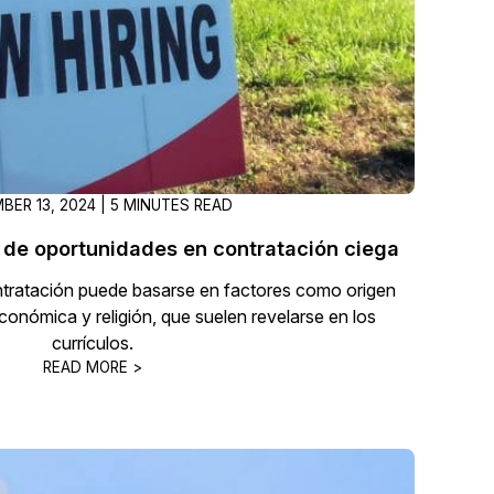
Vea cómo los clientes usan CaseG
rídico
sus necesidades de redacción
 Financieros
Centro de Ayuda
Obtenga respuestas a sus pregunt
CaseGuard
BER 13, 2024 | 5 MINUTES READ
Videoteca
d de oportunidades en contratación ciega
 Comunicación y
Vea todo lo que puede hacer con
ontratación puede basarse en factores como origen
iento
CaseGuard. Práctica nuevas habili
conómica y religión, que suelen revelarse en los
aprender
currículos.
READ MORE >
e Atención Telefónica
Recomendaciones
Historias sobre cómo nuestros clie
utilizan CaseGuard studio a diario
 Crisis y Las Líneas