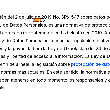
Industrias
FUNCIONES DE
¿QUIÉN
án del 2 de julio de 2019 No. ЗРУ-547 sobre datos p
ES
REDACCIÓN,
UTILIZA
 de Datos Personales, es una normativa de protecci
TRANSCRIPCIÓN
CASEGUARD
English
l aprobada recientemente en Uzbekistán en 2019. An
Y TRADUCCIÓN
Cuerpos P
DE CASEGUARD
y de Datos Personales la principal regulación relativa
Español
STUDIO
s y la privacidad era la Ley de Uzbekistán del 24 de 
Transport
Redacción de vídeos
ías y libertad de acceso a la información. La Ley de 
Redacte caras, matrículas, pantallas, blocs
 fin de alinear la legislación sobre
protección de dat
de notas y más con un solo clic desde una
La Atenci
cantidad ilimitada de videos
 normas más actuales. En este sentido, la normativa 
o
 deben atenerse en todo momento los responsables y
Redacción de documentos
Educació
ís.
Redacte información de identificación
personal (PII) de miles de archivos PDF,
Excel, Doc, correo electrónico y PST con un
El Gobier
do
solo clic