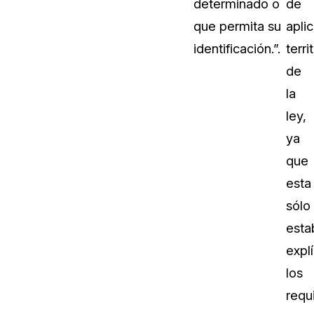
determinado o
de
que permita su
apli
identificación.”.
terri
de
la
ley,
ya
que
esta
sólo
esta
expl
los
requ