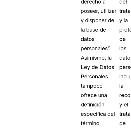
derecho a
del
Sobre nosotros
poseer, utilizar
trat
Más información sobre CaseGuard
al Por Menor
misión
y disponer de
y la
la base de
prot
aciones
Trabaja con nosotros
datos
de
Únase a nuestro equipo y ayúden
personales”.
los
construir el futuro de la redacción
Asimismo, la
dato
Ley de Datos
pers
Contáctanos
Personales
inclu
Póngase en contacto con nuestro
tampoco
la
ofrece una
reco
definición
y el
específica del
trat
término
de