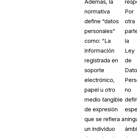
Además, la
resp
normativa
Por
define “datos
otra
personales”
part
como: “La
la
información
Ley
registrada en
de
soporte
Dato
electrónico,
Pers
papel u otro
no
medio tangible
defi
de expresión
espe
que se refiera a
ning
un individuo
ámbi