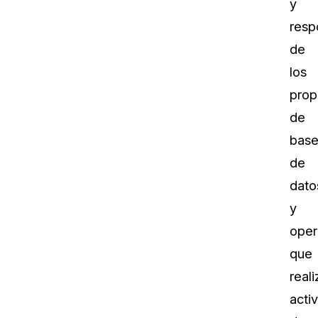
y
resp
de
los
prop
de
base
de
dato
y
oper
que
real
acti