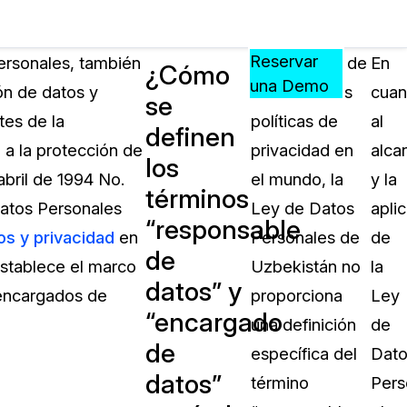
Precios
Recursos
Eventos
APRENDA,
Reservar
ersonales, también
A diferencia de
En
¿Cómo
CONECTE
una Demo
ón de datos y
muchas otras
cuan
se
?
Y
tes de la
políticas de
al
CREZCA
definen
oliciales
CON
 a la protección de
privacidad en
alca
los
CASEGUARD
abril de 1994 No.
el mundo, la
y la
términos
ación
Preguntas Frecuentes
Datos Personales
Ley de Datos
apli
“responsable
Explore preguntas frecuentes sobr
os y privacidad
en
Personales de
de
CaseGuard
de
ón Médica
establece el marco
Uzbekistán no
la
datos” y
 encargados de
proporciona
Ley
Artículos
“encargado
n
una definición
de
Redacte archivos de video con nu
de
algoritmo mejorado
específica del
Dato
datos”
término
Pers
no
Casos Practicos