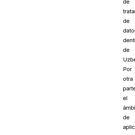
de
trat
de
dato
dent
de
Uzbe
Por
otra
part
el
ámbi
de
apli