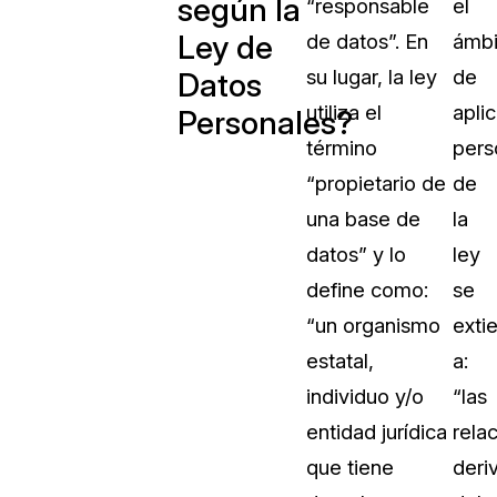
según la
“responsable
el
Vea cómo los clientes usan CaseG
Ley de
de datos”. En
ámbi
rídico
sus necesidades de redacción
su lugar, la ley
de
Datos
utiliza el
apli
Personales?
 Financieros
Centro de Ayuda
término
pers
Obtenga respuestas a sus pregunt
CaseGuard
“propietario de
de
una base de
la
Videoteca
datos” y lo
ley
 Comunicación y
Vea todo lo que puede hacer con
define como:
se
iento
CaseGuard. Práctica nuevas habili
aprender
“un organismo
exti
estatal,
a:
e Atención Telefónica
Recomendaciones
individuo y/o
“las
Historias sobre cómo nuestros clie
entidad jurídica
rela
utilizan CaseGuard studio a diario
 Crisis y Las Líneas
que tiene
deri