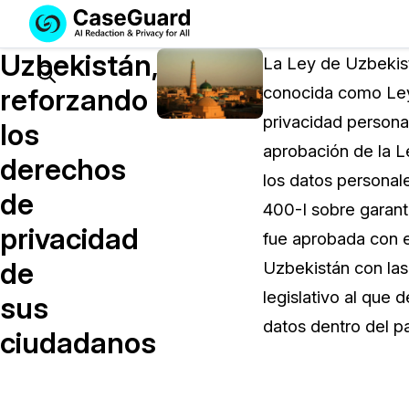
Servicios
Soluciones
Uzbekistán,
SUSCRÍBASE
La Ley de Uzbekist
A
Search
reforzando
conocida como Ley
CASEGUARD
privacidad persona
STUDIO
los
O
aprobación de la Le
derechos
SUBCONTRATE
los datos personale
CON
de
400-I sobre garant
NOSOTROS
privacidad
SUS
fue aprobada con el
REDACCIONES
de
Uzbekistán con las
Licencia de CaseGuard Studi
legislativo al que
sus
Selecciona un plan que se adapte a tus
datos dentro del pa
ciudadanos
necesidades
Precios de Redacción a Pedi