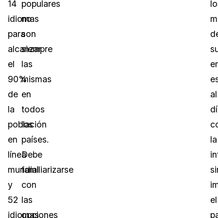
14
populares
lo
idiomas
no
m
para
son
d
alcanzar
siempre
s
el
las
e
90%
mismas
e
de
en
al
la
todos
d
población
los
c
en
países.
la
línea
Debe
i
mundial
familiarizarse
si
y
con
i
52
las
el
idiomas
opciones
pa