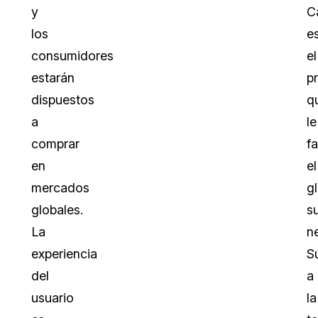
y
C
los
e
consumidores
el
estarán
p
dispuestos
q
a
le
comprar
fa
en
el
mercados
gl
globales.
s
La
n
experiencia
S
del
a
usuario
la