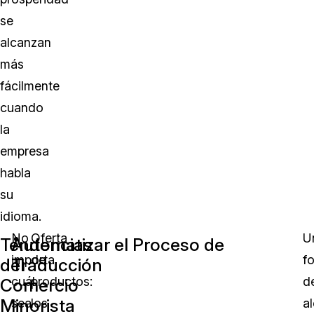
se
alcanzan
más
fácilmente
cuando
la
empresa
habla
su
idioma.
No
Oferta
U
Tendencias
Automatizar el Proceso de
importa
de
f
del
Traducción
cuál
productos:
d
Comercio
Minorista
sea
los
a