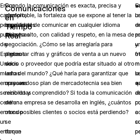
En
Por
Cuando la comunicación es exacta, precisa y
C
L
Comunicaciones
cada
ejemplo,
confortable, la fortaleza que se expone al tener la
u
b
en
pequeño
importantes
capacidad de comunicar en cualquier idioma
e
d
Tiempo
Real
pueblo
empresas
resuena alto, con calidad y respeto, en la mesa de
p
e
de
y
negociación. ¿Cómo se las arreglaría para
u
y
Estados
algunos
presentar cifras y gráficos de venta a un nuevo
fr
o
Unidos
de
socio o proveedor que podría estar situado al otro
mu
m
muchas
los
lado del mundo? ¿Qué haría para garantizar que
la
se
empresas
mayores
un novedoso plan de mercadotecnia sea bien
c
q
se
minoristas
recibido y comprendido? Si toda la comunicación
d
a
centran
del
de una empresa se desarrolla en inglés, ¿cuántos
c
p
en
mundo
otros posibles clientes o socios está perdiendo?
c
a
un
se
c
s
enfoque
toman
p
c