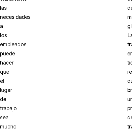
las
d
necesidades
m
a
gl
los
L
empleados
t
puede
e
hacer
t
que
re
el
q
lugar
b
de
u
trabajo
p
sea
d
mucho
t