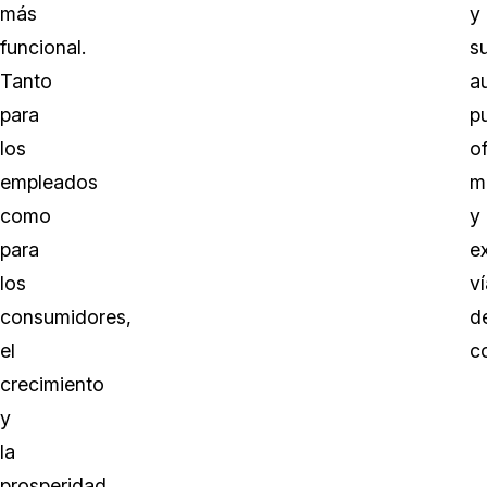
más
y
funcional.
s
Tanto
a
para
p
los
o
empleados
m
como
y
para
e
los
v
consumidores,
d
el
c
crecimiento
y
la
prosperidad