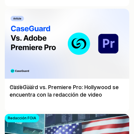
CaseGuard vs. Premiere Pro: Hollywood se
July 16, 2026
encuentra con la redacción de video
Redacción FOIA