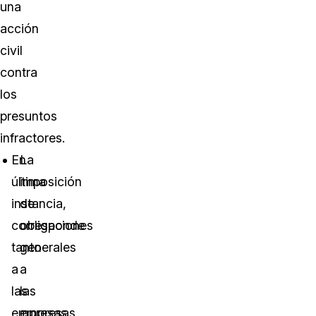
una
acción
civil
contra
los
presuntos
infractores.
En
La
última
imposición
instancia,
de
corresponde
obligaciones
tanto
generales
a
a
las
las
empresas
empresas