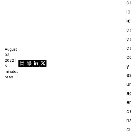
d
la
l
d
d
d
August
03,
c
2022 |
y
5
minutes
e
read
u
a
e
d
h
c