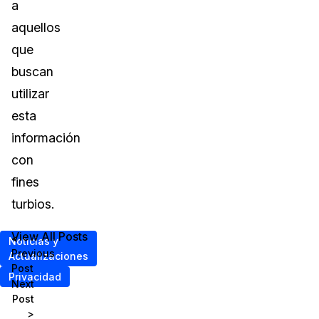
a
aquellos
que
buscan
utilizar
esta
información
con
fines
turbios.
View All Posts
<
Noticias y
Previous
Actualizaciones
Post
Privacidad
Next
Post
>