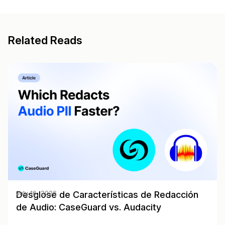
Related Reads
Desglose de Características de Redacción
July 16, 2026
de Audio: CaseGuard vs. Audacity