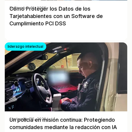
Cómo Proteger los Datos de los
September 16, 2025
Tarjetahabientes con un Software de
Cumplimiento PCI DSS
liderazgo intelectual
Un policía en misión continua: Protegiendo
September 15, 2025
comunidades mediante la redacción con IA