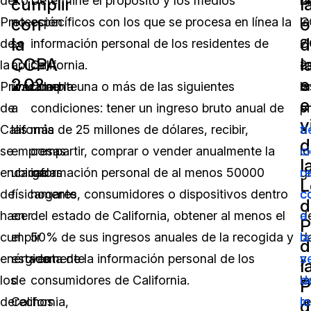
de
2.0
Determine el propósito y los medios
la
d
cumplir
l
con
o
Protección
no
específicos con los que se procesa en línea la
C
la
la
d
de
se
información personal de los residentes de
2
C
CCPA
l
la
aplica
California.
e
2.
2.0?
e
Privacidad
únicamente
Cumpla una o más de las siguientes
o
la
e
de
a
condiciones: tener un ingreso bruto anual de
p
e
v
California
las
más de 25 millones de dólares, recibir,
a
t
d
se
empresas
compartir, comprar o vender anualmente la
lo
c
l
encarga
ubicadas
información personal de al menos 50000
g
r
L
de
físicamente
hogares, consumidores o dispositivos dentro
c
c
d
hacer
en
del estado de California, obtener al menos el
d
a
P
cumplir
el
50% de sus ingresos anuales de la recogida y
d
la
d
enérgicamente
estado
venta de la información personal de los
y
s
l
los
de
consumidores de California.
la
d
P
derechos
California,
r
l
d