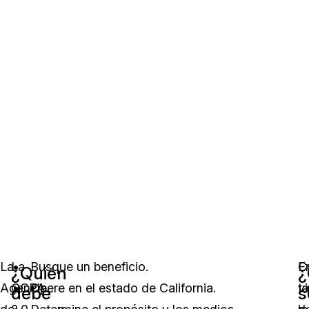
La
La
Busque un beneficio.
C
E
¿Quién
¿
Agencia
CCPA
Opere en el estado de California.
ta
vi
debe
s