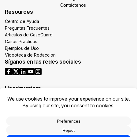
Contáctenos
Resources
Centro de Ayuda
Preguntas Frecuentes
Artículos de CaseGuard
Casos Prácticos
Ejemplos de Uso
Videoteca de Redacción
Síganos en las redes sociales
Headquarters
1700 N Moore St Suite 1701
Arlington VA 22209
United States
Toll: +1 (855) 255-9955