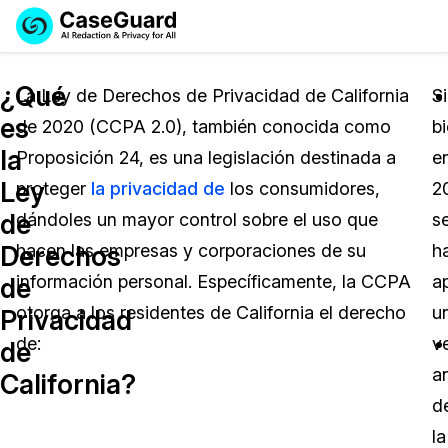
Reservar una
Servicios
Solicitar cotización
¿Qué
Demo
La Ley de Derechos de Privacidad de California
Si
es
de 2020 (CCPA 2.0), también conocida como
b
Soluciones
Licencia de CaseGuard Studio
la
Proposición 24, es una legislación destinada a
e
English
Industrias
Precios de Redacción a Pedido
Redacción de vídeos
Ley
proteger
la privacidad de
los consumidores,
2
Español
de
dándoles un mayor control sobre el uso que
s
Precios
Redacción de documentos
Cuerpos Policiales
Derechos
hacen las empresas y corporaciones de su
h
Recursos
Redacción de audio
información personal. Específicamente, la CCPA
a
Transportación
de
otorga a los residentes de California el derecho
u
Privacidad
Redacción en Bulto
Eventos
La Atención Médica
Preguntas Frecuentes
de:
v
de
an
California?
Redacción de imágenes
Educación
Artículos
d
Transcripción y Traducción
El Gobierno
Casos Practicos
la